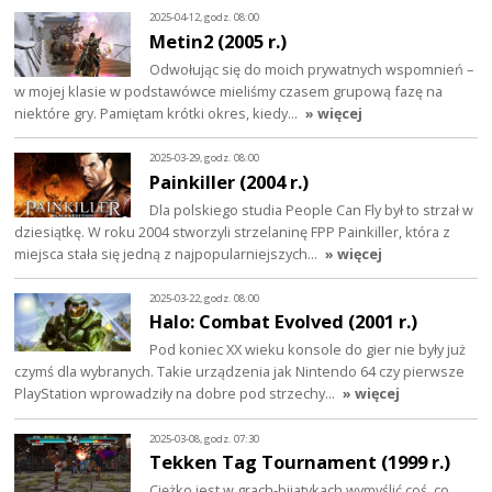
2025-04-12, godz. 08:00
Metin2 (2005 r.)
Odwołując się do moich prywatnych wspomnień –
w mojej klasie w podstawówce mieliśmy czasem grupową fazę na
niektóre gry. Pamiętam krótki okres, kiedy…
» więcej
2025-03-29, godz. 08:00
Painkiller (2004 r.)
Dla polskiego studia People Can Fly był to strzał w
dziesiątkę. W roku 2004 stworzyli strzelaninę FPP Painkiller, która z
miejsca stała się jedną z najpopularniejszych…
» więcej
2025-03-22, godz. 08:00
Halo: Combat Evolved (2001 r.)
Pod koniec XX wieku konsole do gier nie były już
czymś dla wybranych. Takie urządzenia jak Nintendo 64 czy pierwsze
PlayStation wprowadziły na dobre pod strzechy…
» więcej
2025-03-08, godz. 07:30
Tekken Tag Tournament (1999 r.)
Ciężko jest w grach-bijatykach wymyślić coś, co