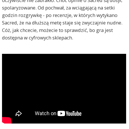
oczywiście nie zabrakło. Choć opinie o Sacred są dosyć
spolaryzowane. Od pochwał, za wciągającą na setki
godzin rozgrywkę - po recenzje, w których wytykano
Sacred, że na dłuższą metę staje się zwyczajnie nudne.
Cóż, jak chcecie, możecie to sprawdzić, bo gra jest
dostępna w cyfrowych sklepach.