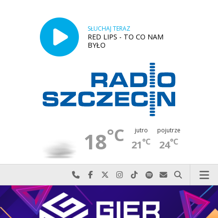
SŁUCHAJ TERAZ
RED LIPS - TO CO NAM
BYŁO
°C
jutro
pojutrze
18
°C
°C
21
24
Najlepiej po prostu do nas zadzwoń
Odwiedź nas na Facebook-u
Odwiedź nas na X
Odwiedź nas na Instagram-ie
Odwiedź nas na TikTok-u
Szukaj nas na Spotify
Wyślij do nas w
Szukaj