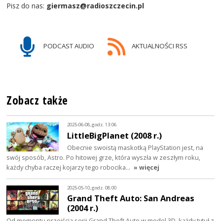
Pisz do nas:
giermasz@radioszczecin.pl
PODCAST AUDIO
AKTUALNOŚCI RSS
Zobacz także
2025-06-08, godz. 13:06
LittleBigPlanet (2008 r.)
Obecnie swoistą maskotką PlayStation jest, na
swój sposób, Astro. Po hitowej grze, która wyszła w zeszłym roku,
każdy chyba raczej kojarzy tego robocika…
» więcej
2025-05-10, godz. 08:00
Grand Theft Auto: San Andreas
(2004 r.)
Od momentu przejścia serii Grand Theft Auto w model 3D, każdy tytuł z