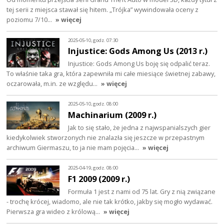
tej serii z miejsca stawał się hitem. „Trójka” wywindowała oceny z
poziomu 7/10…
» więcej
2025-05-10, godz. 07:30
Injustice: Gods Among Us (2013 r.)
Injustice: Gods Among Us boję się odpalić teraz.
To właśnie taka gra, która zapewniła mi całe miesiące świetnej zabawy,
oczarowała, m.in. ze względu…
» więcej
2025-05-10, godz. 08:00
Machinarium (2009 r.)
Jak to się stało, że jedna z najwspanialszych gier
kiedykolwiek stworzonych nie znalazła się jeszcze w przepastnym
archiwum Giermaszu, to ja nie mam pojęcia…
» więcej
2025-04-19, godz. 08:00
F1 2009 (2009 r.)
Formuła 1 jest z nami od 75 lat. Gry z nią związane
- trochę krócej, wiadomo, ale nie tak krótko, jakby się mogło wydawać.
Pierwsza gra wideo z królową…
» więcej