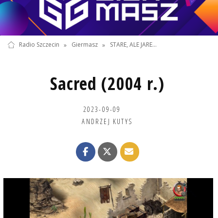
Radio Szczecin
»
Giermasz
»
STARE, ALE JARE...
Sacred (2004 r.)
2023-09-09
ANDRZEJ KUTYS