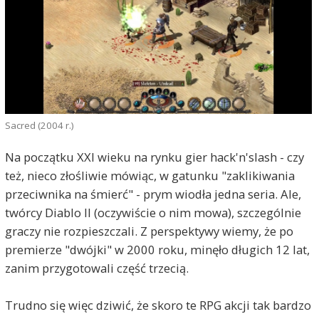
Sacred (2004 r.)
Na początku XXI wieku na rynku gier hack'n'slash - czy
też, nieco złośliwie mówiąc, w gatunku "zaklikiwania
przeciwnika na śmierć" - prym wiodła jedna seria. Ale,
twórcy Diablo II (oczywiście o nim mowa), szczególnie
graczy nie rozpieszczali. Z perspektywy wiemy, że po
premierze "dwójki" w 2000 roku, minęło długich 12 lat,
zanim przygotowali część trzecią.
Trudno się więc dziwić, że skoro te RPG akcji tak bardzo