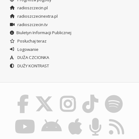
radioszczecin.pl
radioszczecinextra.pl
radioszczecin.tv
Biuletyn Informacji Publicznej
Posłuchaj teraz
Logowanie
DUŻA CZCIONKA
DUŻY KONTRAST