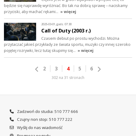
będzie się naprawdę wyróżniać. Bo tak na dobrą sprawę – naciskamy
przyciski, aby machać rękami…
» więcej
2025-03-01, godz. 07:30
Call of Duty (2003 r.)
Czasem debiut po prostu wychodzi. Można
przytaczać jakieś przykłady ze świata sportu, muzyki czy innej szeroko
pojętej rozrywki, lecz tutaj skupimy się…
» więcej
2
3
4
5
6
302 na 31 stronach
Zadzwoń do studia: 510 777 666
Czujny non stop: 510 777 222
Wyślij do nas wiadomość
Prognoza pogody