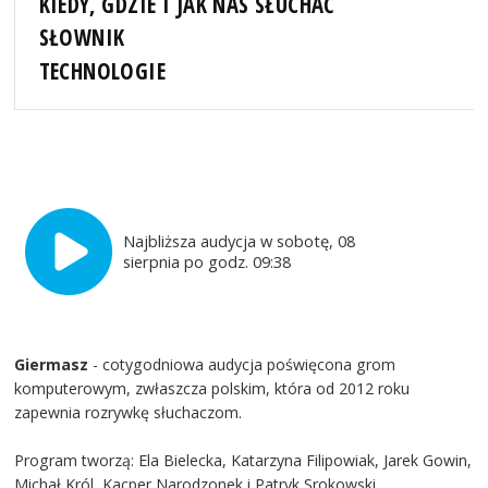
KIEDY, GDZIE I JAK NAS SŁUCHAĆ
SŁOWNIK
TECHNOLOGIE
Najbliższa audycja w sobotę, 08
sierpnia po godz. 09:38
Giermasz
- cotygodniowa audycja poświęcona grom
komputerowym, zwłaszcza polskim, która od 2012 roku
zapewnia rozrywkę słuchaczom.
Program tworzą: Ela Bielecka, Katarzyna Filipowiak, Jarek Gowin,
Michał Król, Kacper Narodzonek i Patryk Srokowski.