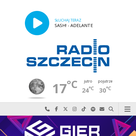
SŁUCHAJ TERAZ
SASH! - ADELANTE
°C
jutro
pojutrze
17
°C
°C
24
30
Najlepiej po prostu do nas zadzwoń
Odwiedź nas na Facebook-u
Odwiedź nas na X
Odwiedź nas na Instagram-ie
Odwiedź nas na TikTok-u
Szukaj nas na Spotify
Wyślij do nas w
Szukaj