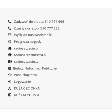
Zadzwoń do studia: 510 777 666
Czujny non stop: 510 777 222
Wyślij do nas wiadomość
Prognoza pogody
radioszczecin.pl
radioszczecinextra.pl
radioszczecin.tv
Biuletyn Informacji Publicznej
Posłuchaj teraz
Logowanie
DUŻA CZCIONKA
DUŻY KONTRAST