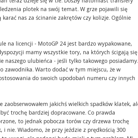
n teraz dzieje się w tle. Doszły natomiast transfery
edzenia plotek na swój temat. W grze pojawili się
 karać nas za ścinanie zakrętów czy kolizje. Ogólnie
ule na licencji - MotoGP 24 jest bardzo wypakowane,
dyspozycji mamy wszystkie tory, na których ścigają się
 naszego ulubieńca - jeśli tylko takowego posiadamy
o zawodnika. Warto dodać w tym miejscu, że w
ostosowania do swoich upodobań numeru czy innych
nie zaobserwowałem jakichś wielkich spadków klatek, al
 być trochę bardziej dopracowane. Co prawda
orzone, to jednak pobocza torów czy drzewa trochę
ak, i nie. Wiadomo, że przy jeździe z prędkością 300