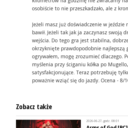
kilometrów na godzinę nie zwracamy na 
osobiście to nie przeszkadzało, ale z k
Jeżeli masz już doświadczenie w jeździe 
bawił. Jeżeli tak jak ja zaczynasz swoją
wejścia. Do tego gra jest stabilna, dobrz
okrzyknięte prawdopodobnie najlepszą gr
ogrywałem, mogę zrozumieć dlaczego. Po
myślenia przy ściganiu kółka po Mugello,
satysfakcjonujące. Teraz potrzebuję tylk
poważnie wziąć się do jazdy. Ocena - 8/1
Zobacz także
2026-06-27, godz. 08:01
Arms of God [PC]