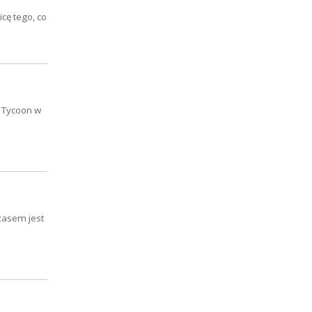
cę tego, co
o Tycoon w
zasem jest