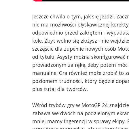
Jeszcze chwila o tym, jak się jeździ. Za
nie ma możliwości błyskawicznej korekty
odpowiednio przed zakrętem - wypadasz
kole. Zbyt wolno się złożysz - nie wejdzi
szczęście dla zupełnie nowych osób Moto
od tytułu. Asysty można skonfigurować n
prowadzonym za rękę, żeby potem móc w
manualne. Gra również może zrobić to 
poziomem trudności, który będzie dopa
plus tutaj dla twórców.
Wśród trybów gry w MotoGP 24 znajdziem
zabawa we dwóch na podzielonym ekranie
mniej mamy ingerencji w sprawy ekipy. 