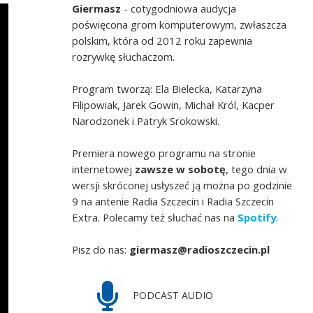
Giermasz
- cotygodniowa audycja
poświęcona grom komputerowym, zwłaszcza
polskim, która od 2012 roku zapewnia
rozrywkę słuchaczom.
Program tworzą: Ela Bielecka, Katarzyna
Filipowiak, Jarek Gowin, Michał Król, Kacper
Narodzonek i Patryk Srokowski.
Premiera nowego programu na stronie
internetowej
zawsze w sobotę
, tego dnia w
wersji skróconej usłyszeć ją można po godzinie
9 na antenie Radia Szczecin i Radia Szczecin
Extra. Polecamy też słuchać nas na
Spotify
.
Pisz do nas:
giermasz@radioszczecin.pl
PODCAST AUDIO