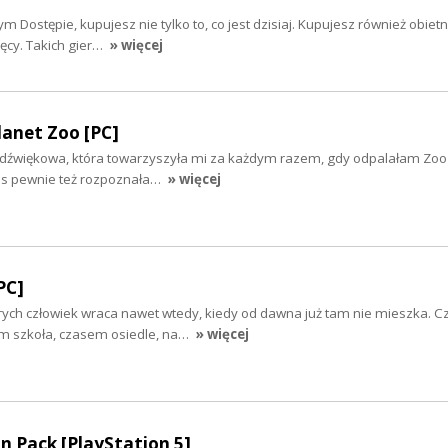
Dostępie, kupujesz nie tylko to, co jest dzisiaj. Kupujesz również obietni
ięcy. Takich gier…
» więcej
anet Zoo [PC]
ka dźwiękowa, która towarzyszyła mi za każdym razem, gdy odpalałam Zo
was pewnie też rozpoznała…
» więcej
PC]
órych człowiek wraca nawet wtedy, kiedy od dawna już tam nie mieszka. C
m szkoła, czasem osiedle, na…
» więcej
on Pack [PlayStation 5]