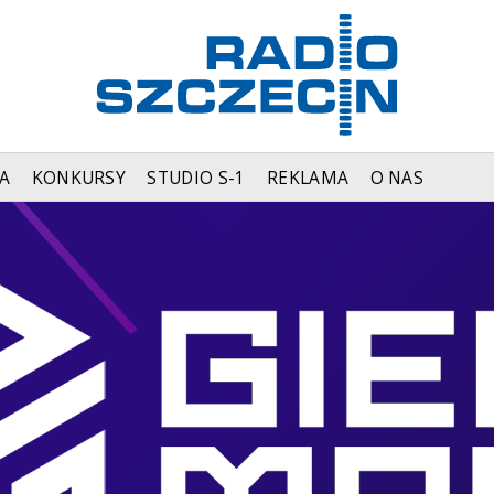
A
KONKURSY
STUDIO S-1
REKLAMA
O NAS