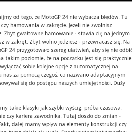
cznijmy od tego, że MotoGP 24 nie wybacza błędów. Tu
 czy hamowania w zakręcie. Jeżeli nie zwolnisz
. Zbyt gwałtowne hamowanie - stawia cię na jednym
esz w zakręt. Zbyt wolno jedziesz - przewracasz się. Na
GP 24 przygotowało szereg ułatwień, aby się nie odbi
a takim poziomie, że na początku jest się praktycznie
yłączać sobie kolejne opcje z automatycznej na
za nas za pomocą czegoś, co nazwano adaptacyjnym
sowywał się do postępu naszych umiejętności. Duży
y takie klasyki jak szybki wyścig, próba czasowa,
 czy kariera zawodnika. Tutaj doszło do zmian -
Fakt, dalej mamy wpływ na elementy konstrukcji czy