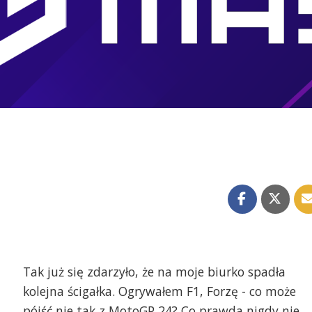
Tak już się zdarzyło, że na moje biurko spadła
kolejna ścigałka. Ogrywałem F1, Forzę - co może
pójść nie tak z MotoGP 24? Co prawda nigdy nie