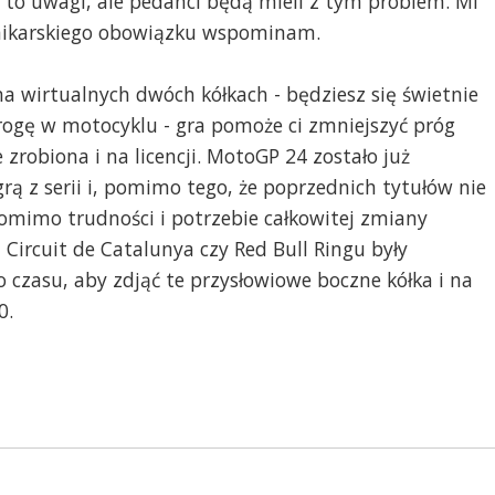
to uwagi, ale pedanci będą mieli z tym problem. Mi
ronikarskiego obowiązku wspominam.
na wirtualnych dwóch kółkach - będziesz się świetnie
 drogę w motocyklu - gra pomoże ci zmniejszyć próg
e zrobiona i na licencji. MotoGP 24 zostało już
ą z serii i, pomimo tego, że poprzednich tytułów nie
mimo trudności i potrzebie całkowitej zmiany
 Circuit de Catalunya czy Red Bull Ringu były
o czasu, aby zdjąć te przysłowiowe boczne kółka i na
0.