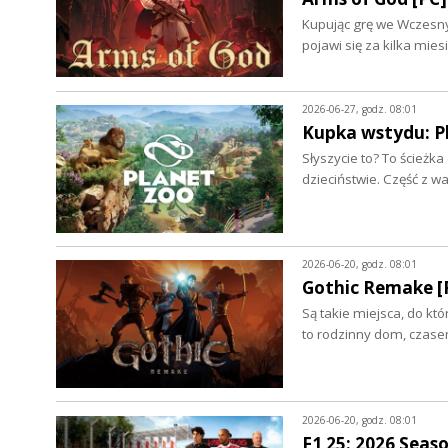
Kupując grę we Wczesnym 
pojawi się za kilka mies
2026-06-27, godz. 08:01
Kupka wstydu: Pl
Słyszycie to? To ścież
dzieciństwie. Część z 
2026-06-20, godz. 08:01
Gothic Remake [
Są takie miejsca, do kt
to rodzinny dom, czase
2026-06-20, godz. 08:01
F1 25: 2026 Seas