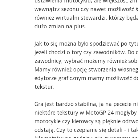
ustawienia motocyklu, ale większość zmia
wewnątrz sezonu czy nawet możliwość śl
również wirtualni stewardzi, którzy będą
dużo zmian na plus.
Jak to się można było spodziewać po tyt
jeżeli chodzi o tory czy zawodników. Do 
zawodnicy, wybrać możemy również sobie
Mamy również opcję stworzenia własneg
edytorze graficznym mamy możliwość d
tekstur.
Gra jest bardzo stabilna, ja na pececie 
niektóre tekstury w MotoGP 24 mogłyby
motocykle czy kierowcy są pięknie odtw
odstają. Czy to czepianie się detali - i t