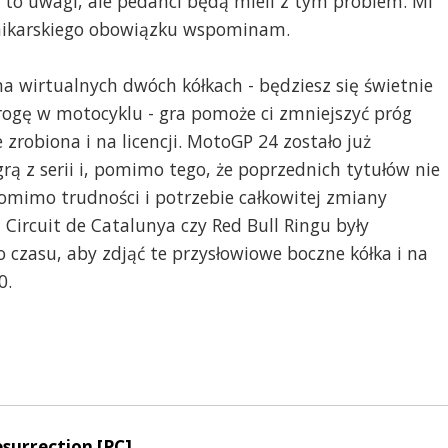
to uwagi, ale pedanci będą mieli z tym problem. Mi
ronikarskiego obowiązku wspominam.
na wirtualnych dwóch kółkach - będziesz się świetnie
 drogę w motocyklu - gra pomoże ci zmniejszyć próg
e zrobiona i na licencji. MotoGP 24 zostało już
ą z serii i, pomimo tego, że poprzednich tytułów nie
mimo trudności i potrzebie całkowitej zmiany
 Circuit de Catalunya czy Red Bull Ringu były
o czasu, aby zdjąć te przysłowiowe boczne kółka i na
0.
surrection [PC]