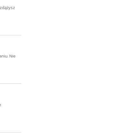
ż zdążysz
niu. Nie
e