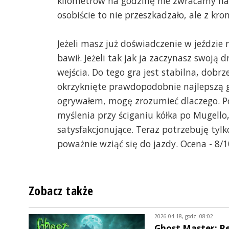
kilometrów na godzinę nie zwracamy na 
osobiście to nie przeszkadzało, ale z k
Jeżeli masz już doświadczenie w jeździe 
bawił. Jeżeli tak jak ja zaczynasz swoją
wejścia. Do tego gra jest stabilna, dobrz
okrzyknięte prawdopodobnie najlepszą gr
ogrywałem, mogę zrozumieć dlaczego. Po
myślenia przy ściganiu kółka po Mugello,
satysfakcjonujące. Teraz potrzebuję tylk
poważnie wziąć się do jazdy. Ocena - 8/1
Zobacz także
2026-04-18, godz. 08:02
Ghost Master: Re