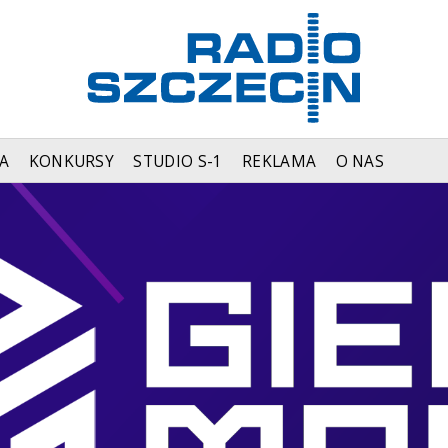
A
KONKURSY
STUDIO S-1
REKLAMA
O NAS