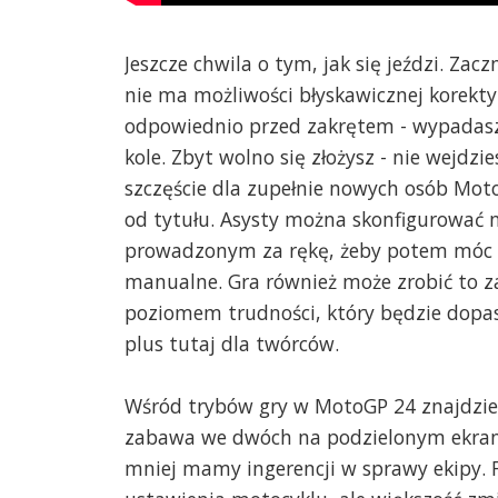
Jeszcze chwila o tym, jak się jeździ. Za
nie ma możliwości błyskawicznej korekty
odpowiednio przed zakrętem - wypadasz
kole. Zbyt wolno się złożysz - nie wejdzi
szczęście dla zupełnie nowych osób Moto
od tytułu. Asysty można skonfigurować n
prowadzonym za rękę, żeby potem móc w
manualne. Gra również może zrobić to 
poziomem trudności, który będzie dopa
plus tutaj dla twórców.
Wśród trybów gry w MotoGP 24 znajdziem
zabawa we dwóch na podzielonym ekranie
mniej mamy ingerencji w sprawy ekipy. 