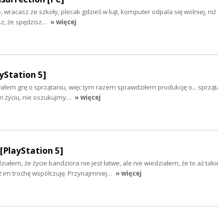
io, wracasz ze szkoły, plecak gdzieś w kąt, komputer odpala się wolniej, ni
esz, że spędzisz…
» więcej
yStation 5]
łem grę o sprzątaniu, więc tym razem sprawdziłem produkcję o... sprząta
ym życiu, nie oszukujmy…
» więcej
[PlayStation 5]
ałem, że życie bandziora nie jest łatwe, ale nie wiedziałem, że to aż taki
 im trochę współczuję. Przynajmniej…
» więcej