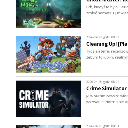
Ech, kiedyś to było. Ser
zrobić herbatę. I już wi
2026-04-18, godz. 08:03
Cleaning Up! [Pla
Tydzień temu recenzowa
żebym to lubił w realn
2026-04-18, godz. 08:04
Crime Simulator 
Ja w sumie zawsze wiedzi
wyzwanie. Normalnie aż
2026-04-11, godz. 08:01