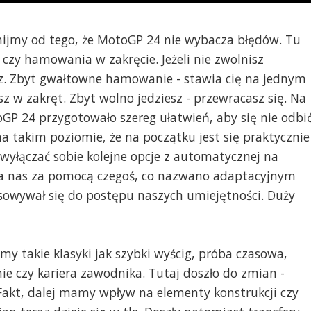
cznijmy od tego, że MotoGP 24 nie wybacza błędów. Tu
 czy hamowania w zakręcie. Jeżeli nie zwolnisz
. Zbyt gwałtowne hamowanie - stawia cię na jednym
esz w zakręt. Zbyt wolno jedziesz - przewracasz się. Na
GP 24 przygotowało szereg ułatwień, aby się nie odbi
a takim poziomie, że na początku jest się praktycznie
yłączać sobie kolejne opcje z automatycznej na
za nas za pomocą czegoś, co nazwano adaptacyjnym
sowywał się do postępu naszych umiejętności. Duży
y takie klasyki jak szybki wyścig, próba czasowa,
 czy kariera zawodnika. Tutaj doszło do zmian -
Fakt, dalej mamy wpływ na elementy konstrukcji czy