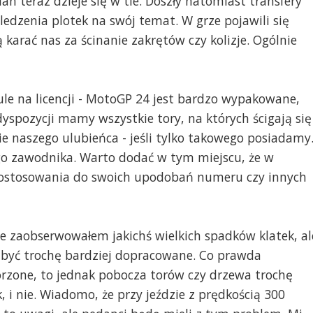
n teraz dzieje się w tle. Doszły natomiast transfery
edzenia plotek na swój temat. W grze pojawili się
 karać nas za ścinanie zakrętów czy kolizje. Ogólnie
ule na licencji - MotoGP 24 jest bardzo wypakowane,
dyspozycji mamy wszystkie tory, na których ścigają się
 naszego ulubieńca - jeśli tylko takowego posiadamy
o zawodnika. Warto dodać w tym miejscu, że w
ostosowania do swoich upodobań numeru czy innych
nie zaobserwowałem jakichś wielkich spadków klatek, al
 być trochę bardziej dopracowane. Co prawda
orzone, to jednak pobocza torów czy drzewa trochę
ak, i nie. Wiadomo, że przy jeździe z prędkością 300