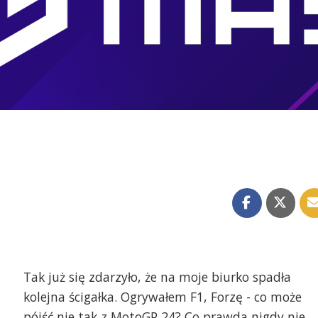
Tak już się zdarzyło, że na moje biurko spadła
kolejna ścigałka. Ogrywałem F1, Forzę - co może
pójść nie tak z MotoGP 24? Co prawda nigdy nie