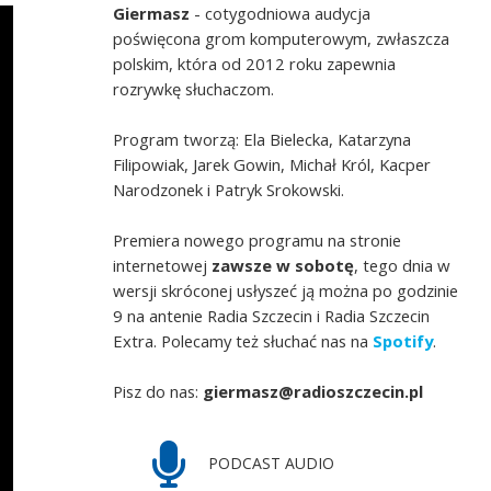
Giermasz
- cotygodniowa audycja
poświęcona grom komputerowym, zwłaszcza
polskim, która od 2012 roku zapewnia
rozrywkę słuchaczom.
Program tworzą: Ela Bielecka, Katarzyna
Filipowiak, Jarek Gowin, Michał Król, Kacper
Narodzonek i Patryk Srokowski.
Premiera nowego programu na stronie
internetowej
zawsze w sobotę
, tego dnia w
wersji skróconej usłyszeć ją można po godzinie
9 na antenie Radia Szczecin i Radia Szczecin
Extra. Polecamy też słuchać nas na
Spotify
.
Pisz do nas:
giermasz@radioszczecin.pl
PODCAST AUDIO