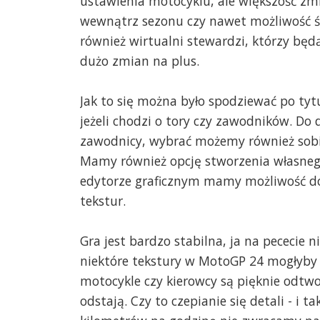
ustawienia motocyklu, ale większość zmia
wewnątrz sezonu czy nawet możliwość śl
również wirtualni stewardzi, którzy będą
dużo zmian na plus.
Jak to się można było spodziewać po tyt
jeżeli chodzi o tory czy zawodników. Do 
zawodnicy, wybrać możemy również sobie
Mamy również opcję stworzenia własneg
edytorze graficznym mamy możliwość d
tekstur.
Gra jest bardzo stabilna, ja na pececie 
niektóre tekstury w MotoGP 24 mogłyby
motocykle czy kierowcy są pięknie odtw
odstają. Czy to czepianie się detali - i t