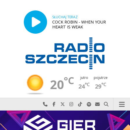
SŁUCHAJ TERAZ
COCK ROBIN - WHEN YOUR
HEART IS WEAK
°C
jutro
pojutrze
20
°C
°C
24
29
Najlepiej po prostu do nas zadzwoń
Odwiedź nas na Facebook-u
Odwiedź nas na X
Odwiedź nas na Instagram-ie
Odwiedź nas na TikTok-u
Szukaj nas na Spotify
Wyślij do nas w
Szukaj