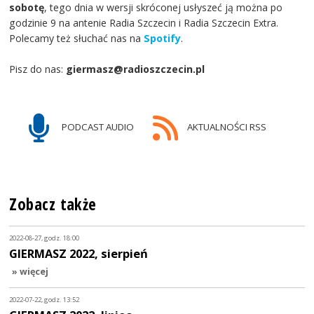
sobotę
, tego dnia w wersji skróconej usłyszeć ją można po
godzinie 9 na antenie Radia Szczecin i Radia Szczecin Extra.
Polecamy też słuchać nas na
Spotify
.
Pisz do nas:
giermasz@radioszczecin.pl
PODCAST AUDIO
AKTUALNOŚCI RSS
Zobacz także
2022-08-27, godz. 18:00
GIERMASZ 2022, sierpień
» więcej
2022-07-22, godz. 13:52