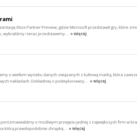
grami
ntację Xbox Partner Preview, gdzie Microsoft przedstawił gry, które zmi
my, wybraliśmy i teraz przedstawimy…
» więcej
y o wielkim wycieku danych związanych z kultową marką, która zawsz
nowych nakładach. Dokładniej o podwykonawcy…
» więcej
orozmawialiśmy o możliwym przejęciu jednej z największych firm w bran
, na którą prawdopodobnie chrapkę…
» więcej