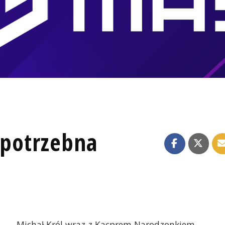
y potrzebna
Michał Król wraz z Kacprem Narodzonkiem