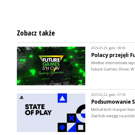
Zobacz także
2025-03-29, godz. 08:00
Polacy przejęli 
Wielkie internetowe wyd
Future Games Show. W t
2025-02-22, godz. 07:30
Podsumowanie Sta
Michał Król i Kacper Na
Zwrócili uwagę na pols