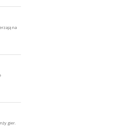
erzają na
e
ży gier.