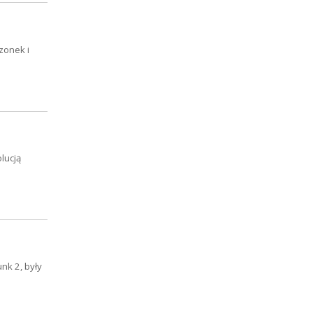
zonek i
lucją
nk 2, były