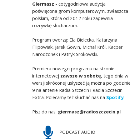
Giermasz
- cotygodniowa audycja
poświęcona grom komputerowym, zwłaszcza
polskim, która od 2012 roku zapewnia
rozrywkę słuchaczom.
Program tworzą: Ela Bielecka, Katarzyna
Filipowiak, Jarek Gowin, Michał Król, Kacper
Narodzonek i Patryk Srokowski.
Premiera nowego programu na stronie
internetowej
zawsze w sobotę
, tego dnia w
wersji skróconej usłyszeć ją można po godzinie
9 na antenie Radia Szczecin i Radia Szczecin
Extra. Polecamy też słuchać nas na
Spotify
.
Pisz do nas:
giermasz@radioszczecin.pl
PODCAST AUDIO