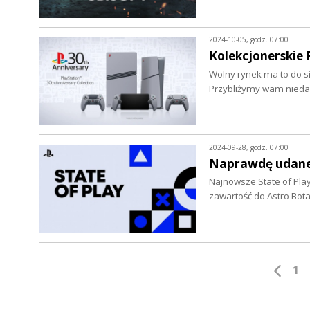
2024-10-05, godz. 07:00
Kolekcjonerskie 
Wolny rynek ma to do sie
Przybliżymy wam niedaw
2024-09-28, godz. 07:00
Naprawdę udane 
Najnowsze State of Play
zawartość do Astro Bota
1