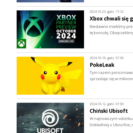
2024-10-23, godz. 17:32
Xbox chwali się 
Niedawno mieliśmy preze
tę konsolę. Obejrzeliś
2024-10-19, godz. 07:00
PokeLeak
Tym razem porozmawiam
sprzedaje się w milio
2024-10-12, godz. 07:00
Chiński Ubisoft
W najnowszym odcinku p
Dokładniej o Ubisofcie