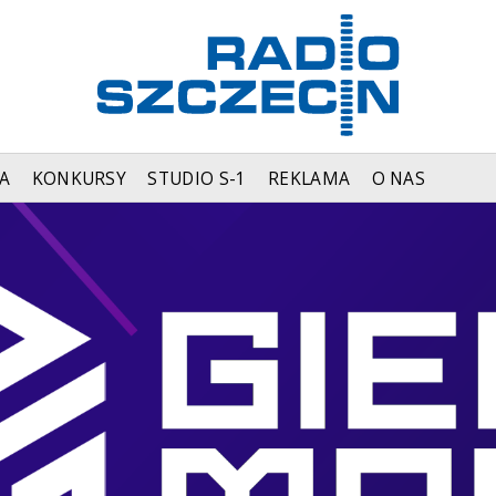
A
KONKURSY
STUDIO S-1
REKLAMA
O NAS