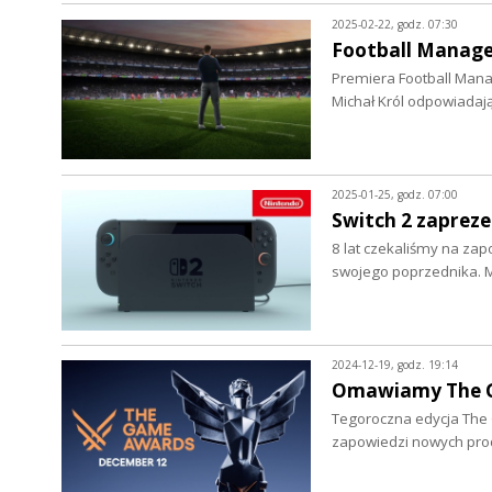
2025-02-22, godz. 07:30
Football Manag
Premiera Football Manag
Michał Król odpowiadają
2025-01-25, godz. 07:00
Switch 2 zaprez
8 lat czekaliśmy na zapo
swojego poprzednika. M
2024-12-19, godz. 19:14
Omawiamy The G
Tegoroczna edycja The G
zapowiedzi nowych prod