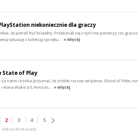
PlayStation niekoniecznie dla graczy
bie, że potrafi być brutalny. Przekonali się o tym nie pierwszy raz gracze
ną sytuację z kolekcją sprzętu…
» więcej
State of Play
 za nami i trzeba przyznać, że zrobiło na nas wrażenie. Ghost of Yōtei, n
 i Alana Wake'a II, Horizon…
» więcej
2
3
4
5
438 na 44 stronach