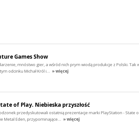
Future Games Show
arzenie, mnóstwo gier, a wśród nich prym wiodą produkcje z Polski. Tak 
ym odcinku Michał Król i…
» więcej
te of Play. Niebieska przyszłość
rodzonek przedyskutowali ostatnią prezentacje marki PlayStation - State of
kie Metal Eden, przypominające…
» więcej