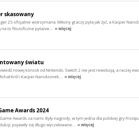
er skasowany
er 25 oficjalnie wstrzymana. Miliony graczy pyta jak żyć, a Kacper Narod
 na to filozoficzne pytanie…
» więcej
entowany światu
wiedź nowej konsoli od Nintendo. Switch 2 nie jest rewolucją, a raczej ewo
ichał Król i Kacper Narodzonek…
» więcej
ame Awards 2024
ame Awards za nami. Były nagrody, w tym jedna dla polskiej gry Frostpu
ukcji, pojawiły się długo wyczekiwane…
» więcej