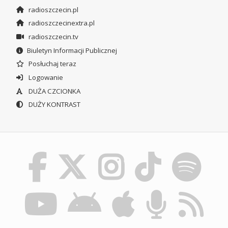
radioszczecin.pl
radioszczecinextra.pl
radioszczecin.tv
Biuletyn Informacji Publicznej
Posłuchaj teraz
Logowanie
DUŻA CZCIONKA
DUŻY KONTRAST