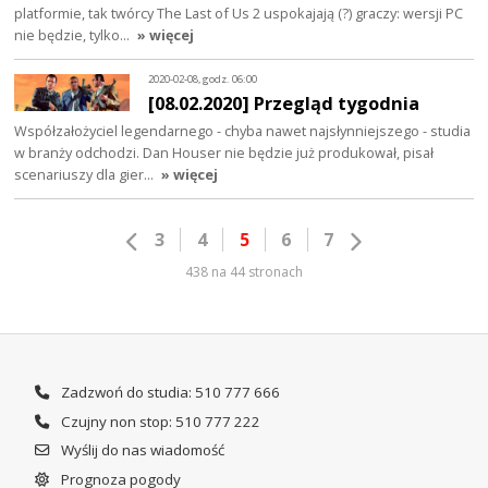
platformie, tak twórcy The Last of Us 2 uspokajają (?) graczy: wersji PC
nie będzie, tylko…
» więcej
2020-02-08, godz. 06:00
[08.02.2020] Przegląd tygodnia
Współzałożyciel legendarnego - chyba nawet najsłynniejszego - studia
w branży odchodzi. Dan Houser nie będzie już produkował, pisał
scenariuszy dla gier…
» więcej
3
4
5
6
7
438 na 44 stronach
Zadzwoń do studia: 510 777 666
Czujny non stop: 510 777 222
Wyślij do nas wiadomość
Prognoza pogody