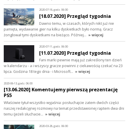
2020-07-18, godz. 06:00
[18.07.2020] Przegląd tygodnia
Dawno temu, w czasach, których nikt już nie
pamięta, wydawanie gier na kilku dyskietkach było normą. Gracz
żonglował tymi dyskietkami na bieżąco. Później…
» więcej
2020-07-11, godz. 06:00
[11.07.2020] Przegląd tygodnia
Fani marki pewnie mają już zakreślony ten dzień
w kalendarzu - a i wszyscy gracze powinni z ciekawością czekać na 23
lipca. Godzina 18 tego dnia - i Microsoft…
» więcej
2020-06-13, godz. 06:00
[13.06.2020] Komentujemy pierwszą prezentację
PS5
Właściwie tytuł wszystko wyjaśnia: posłuchajcie zatem dwóch części
naszej redakcyjnej rozmowy na temat przedstawionej raptem dwa dni
temu (jeżeli słuchacie…
» więcej
2020-03-28, godz. 06:00