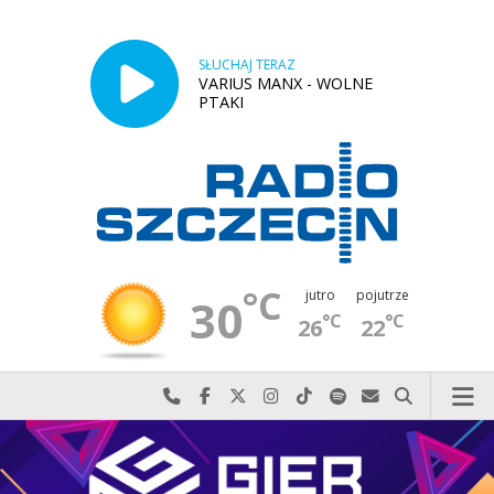
SŁUCHAJ TERAZ
VARIUS MANX - WOLNE
PTAKI
°C
jutro
pojutrze
30
°C
°C
26
22
Najlepiej po prostu do nas zadzwoń
Odwiedź nas na Facebook-u
Odwiedź nas na X
Odwiedź nas na Instagram-ie
Odwiedź nas na TikTok-u
Szukaj nas na Spotify
Wyślij do nas w
Szukaj