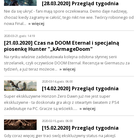
[28.03.2020] Przegląd tygodnia
Nie da się ukryć - fani mają spore oczekiwania. Demo daje nadzieję,
chociaż kiedy zagramy w całość, tego nikt nie wie. Twórcy robionego od
nowa Final…
» więcej
2020-03-21, godz. 14:19
[21.03.2020] Czas na DOOM Eternal i specjalną
piosenkę Hunter "„kArmageDoom"
Na rynku właśnie zadebiutowała kolejna odsłona słynnej serii
strzelanek, czyli oczywiście DOOM Eternal. Recenzja w Giermaszu za
tydzień, a już teraz możecie…
» więcej
2020-03-14, godz. 06:00
[14.02.2020] Przegląd tygodnia
Super ekskluzywne Horizon Zero Dawn już nie jest super
ekskluzywne - ta doskonała gra akcji z otwartym światem z PS4
zadebiutuje na PC. Gracze są wściekli..…
» więcej
2020-02-15, godz. 06:00
[15.02.2020] Przegląd tygodnia
Gdy coraz więcej gier traci swój ekskluzywny status na jakiejś