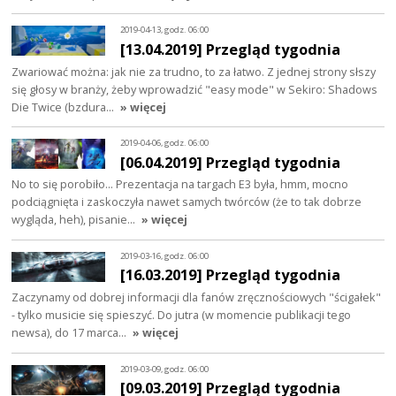
2019-04-13, godz. 06:00
[13.04.2019] Przegląd tygodnia
Zwariować można: jak nie za trudno, to za łatwo. Z jednej strony słszy
się głosy w branży, żeby wprowadzić "easy mode" w Sekiro: Shadows
Die Twice (bzdura…
» więcej
2019-04-06, godz. 06:00
[06.04.2019] Przegląd tygodnia
No to się porobiło... Prezentacja na targach E3 była, hmm, mocno
podciągnięta i zaskoczyła nawet samych twórców (że to tak dobrze
wygląda, heh), pisanie…
» więcej
2019-03-16, godz. 06:00
[16.03.2019] Przegląd tygodnia
Zaczynamy od dobrej informacji dla fanów zręcznościowych "ścigałek"
- tylko musicie się spieszyć. Do jutra (w momencie publikacji tego
newsa), do 17 marca…
» więcej
2019-03-09, godz. 06:00
[09.03.2019] Przegląd tygodnia