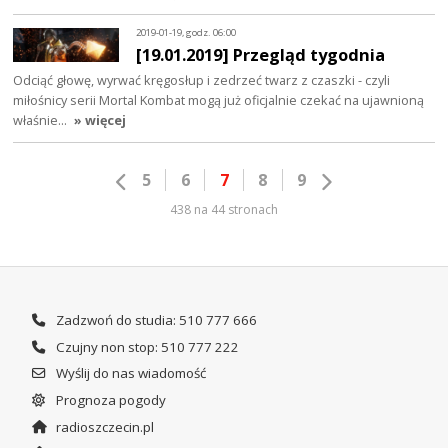
2019-01-19, godz. 06:00
[19.01.2019] Przegląd tygodnia
Odciąć głowę, wyrwać kręgosłup i zedrzeć twarz z czaszki - czyli
miłośnicy serii Mortal Kombat mogą już oficjalnie czekać na ujawnioną
właśnie…
» więcej
5
6
7
8
9
438 na 44 stronach
Zadzwoń do studia: 510 777 666
Czujny non stop: 510 777 222
Wyślij do nas wiadomość
Prognoza pogody
radioszczecin.pl