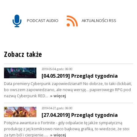
PODCAST AUDIO
AKTUALNOŚCI RSS
Zobacz także
2019-05-04, godz. 06:00
[04.05.2019] Przegląd tygodnia
Data premiery Cyberpunk zapowiedziana!!! No dobrze, to taki clickbait,
bo owszem zapowiedziano, ale nową wersję... papierowego RPG pod
nazwą Cyberpunk RED…
» więcej
2019-04-27, godz. 06:00
[27.04.2019] Przegląd tygodnia
Potężna awantura o Fortnite - gdy odpalacie tę jakże sympatyczną
produkcję z jej komiksowo nieco bajkową grafiką, to wiedzcie, że stoi
za tym ból i cierpienie..…
» więcej