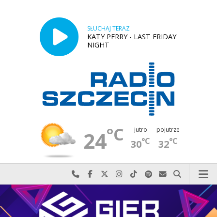
SŁUCHAJ TERAZ
KATY PERRY - LAST FRIDAY
NIGHT
°C
jutro
pojutrze
24
°C
°C
30
32
Najlepiej po prostu do nas zadzwoń
Odwiedź nas na Facebook-u
Odwiedź nas na X
Odwiedź nas na Instagram-ie
Odwiedź nas na TikTok-u
Szukaj nas na Spotify
Wyślij do nas w
Szukaj