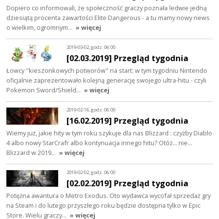
Dopiero co informowali, że społeczność graczy poznała ledwie jedną
dziesiątą procenta zawartości Elite Dangerous - a tu mamy nowy news
o wielkim, ogromnym…
» więcej
2019-03-02, godz. 06:00
[02.03.2019] Przegląd tygodnia
Łowcy "kieszonkowych potworów" na start: w tym tygodniu Nintendo
oficjalnie zaprezentowało kolejną generację swojego ultra-hitu - czyli
Pokemon Sword/Shield…
» więcej
2019-02-16, godz. 06:00
[16.02.2019] Przegląd tygodnia
Wiemy już, jakie hity w tym roku szykuje dla nas Blizzard : czyżby Diablo
4 albo nowy StarCrafr albo kontynuacja innego hitu? Otóż... nie...
Blizzard w 2019…
» więcej
2019-02-02, godz. 06:00
[02.02.2019] Przegląd tygodnia
Potężna awantura o Metro Exodus. Oto wydawca wycofał sprzedaż gry
na Steam i do lutego przyszłego roku będzie dostępna tylko w Epic
Store. Wielu graczy…
» więcej