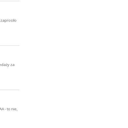
 zaprosiło
zedaży za
A - to nie,