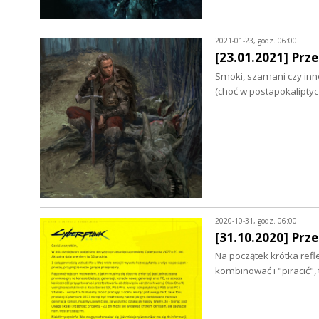
2021-01-23, godz. 06:00
[23.01.2021] Prz
Smoki, szamani czy inne
(choć w postapokaliptyc
2020-10-31, godz. 06:00
[31.10.2020] Prz
Na początek krótka refl
kombinować i "piracić", 