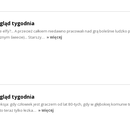
egląd tygodnia
 elfy?... A przecież całkiem niedawno pracowali nad grą boleśnie ludzko
znym świecie)... Starszy…
» więcej
egląd tygodnia
eksja: gdy człowiek jest graczem od lat 80-tych, gdy w głębokiej komunie 
to teraz tylko łezka…
» więcej