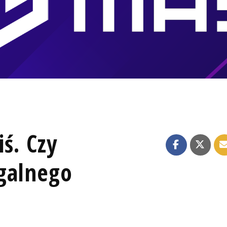
iś. Czy
galnego