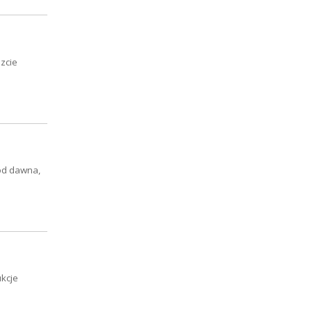
zcie
 od dawna,
kcje