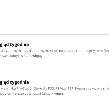
egląd tygodnia
acząć? Obecnych - czy nieobecnych? Choć, na początek, odnotujmy, że w for
zerwca odbędą się…
» więcej
egląd tygodnia
ny zamyka PlayStation Store dla PS3, PS Vita i PSP. Korporacja wysyła mai
wiadujemy się, że po 2 lipca 2021…
» więcej