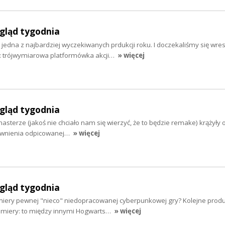
egląd tygodnia
jedna z najbardziej wyczekiwanych prdukcji roku. I doczekaliśmy się wres
ry: trójwymiarowa platformówka akcji…
» więcej
egląd tygodnia
masterze (jakoś nie chciało nam się wierzyć, że to będzie remake) krążyły
jawnienia odpicowanej…
» więcej
egląd tygodnia
emiery pewnej "nieco" niedopracowanej cyberpunkowej gry? Kolejne produ
remiery: to między innymi Hogwarts…
» więcej