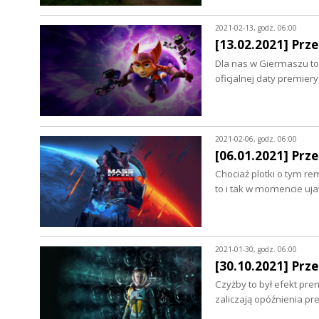
2021-02-13, godz. 06:00
[13.02.2021] Prz
Dla nas w Giermaszu to 
oficjalnej daty premie
2021-02-06, godz. 06:00
[06.01.2021] Prz
Chociaż plotki o tym re
to i tak w momencie u
2021-01-30, godz. 06:00
[30.10.2021] Prz
Czyżby to był efekt pr
zaliczają opóźnienia p