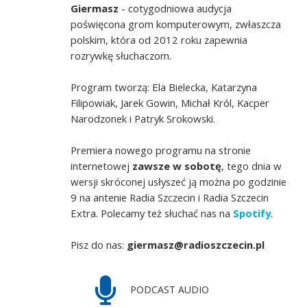
Giermasz
- cotygodniowa audycja
poświęcona grom komputerowym, zwłaszcza
polskim, która od 2012 roku zapewnia
rozrywkę słuchaczom.
Program tworzą: Ela Bielecka, Katarzyna
Filipowiak, Jarek Gowin, Michał Król, Kacper
Narodzonek i Patryk Srokowski.
Premiera nowego programu na stronie
internetowej
zawsze w sobotę
, tego dnia w
wersji skróconej usłyszeć ją można po godzinie
9 na antenie Radia Szczecin i Radia Szczecin
Extra. Polecamy też słuchać nas na
Spotify
.
Pisz do nas:
giermasz@radioszczecin.pl
PODCAST AUDIO