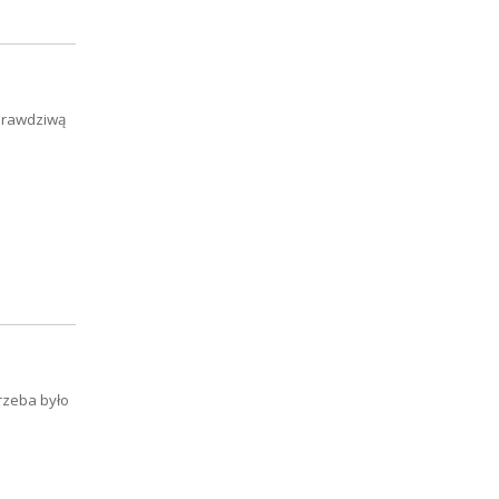
 prawdziwą
trzeba było