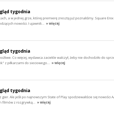
egląd tygodnia
ch, a w jednej grze, której premierę zresztą już poznaliśmy. Square Enix
dzących nowości. I ujawnili…
» więcej
egląd tygodnia
ożliwe. Co więcej, wydawca zaciekle walczył, żeby nie dochodziło do spr
ek" z piłkarzami do sieciowego…
» więcej
egląd tygodnia
gier. Ale jeśli po najnowszym State of Play spodziewaliście się nowości AA
ych filmów z rozgrywką…
» więcej