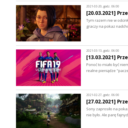
2021-03-20, godz. 06:00
[20.03.2021] Prz
Tym razem nie w odcinka
graczy na pokaz nadcho
2021-03-13, godz. 06:00
[13.03.2021] Prz
Ponoć to miało być niem
realne pieniądze "pacz
2021-02-27, godz. 06:00
[27.02.2021] Prz
Sony zaprosiło na pokaz 
nie było. Ale parę fajn