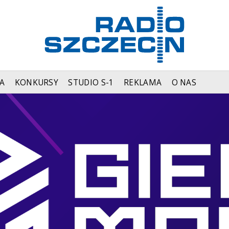
A
KONKURSY
STUDIO S-1
REKLAMA
O NAS