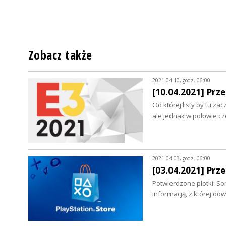
Zobacz także
2021-04-10, godz. 06:00
[10.04.2021] Prz
Od której listy by tu z
ale jednak w połowie c
2021-04-03, godz. 06:00
[03.04.2021] Prz
Potwierdzone plotki: So
informacją, z której do