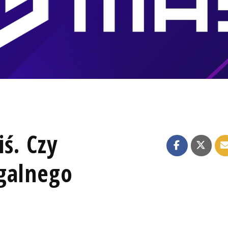
iś. Czy
galnego