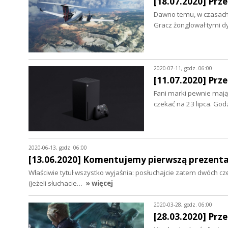
[18.07.2020] Prz
Dawno temu, w czasach, 
Gracz żonglował tymi d
2020-07-11, godz. 06:00
[11.07.2020] Prz
Fani marki pewnie mają 
czekać na 23 lipca. God
2020-06-13, godz. 06:00
[13.06.2020] Komentujemy pierwszą prezenta
Właściwie tytuł wszystko wyjaśnia: posłuchajcie zatem dwóch 
(jeżeli słuchacie…
» więcej
2020-03-28, godz. 06:00
[28.03.2020] Prz