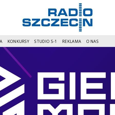
A
KONKURSY
STUDIO S-1
REKLAMA
O NAS