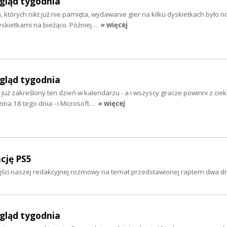
egląd tygodnia
których nikt już nie pamięta, wydawanie gier na kilku dyskietkach było n
yskietkami na bieżąco. Później…
» więcej
egląd tygodnia
już zakreślony ten dzień w kalendarzu - a i wszyscy gracze powinni z cie
zina 18 tego dnia - i Microsoft…
» więcej
cję PS5
części naszej redakcyjnej rozmowy na temat przedstawionej raptem dwa d
egląd tygodnia