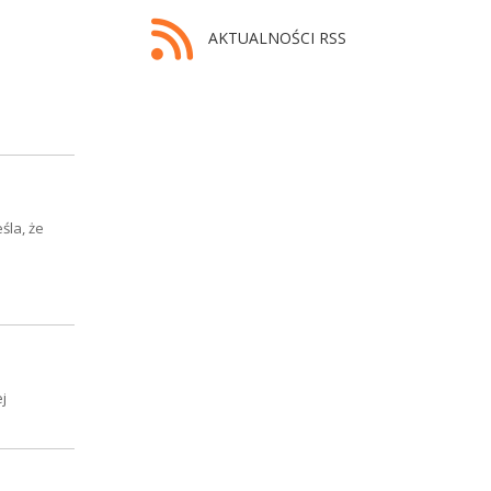
AKTUALNOŚCI RSS
śla, że
j