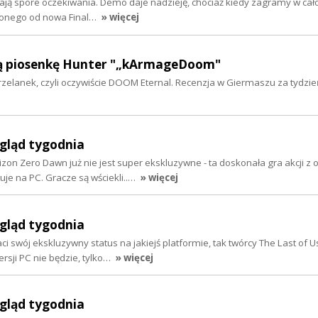
 mają spore oczekiwania. Demo daje nadzieję, chociaż kiedy zagramy w cało
bionego od nowa Final…
» więcej
lną piosenkę Hunter "„kArmageDoom"
rzelanek, czyli oczywiście DOOM Eternal. Recenzja w Giermaszu za tydzień
egląd tygodnia
on Zero Dawn już nie jest super ekskluzywne - ta doskonała gra akcji z
je na PC. Gracze są wściekli..…
» więcej
egląd tygodnia
aci swój ekskluzywny status na jakiejś platformie, tak twórcy The Last of U
ersji PC nie będzie, tylko…
» więcej
egląd tygodnia