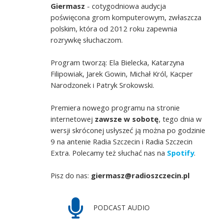
Giermasz
- cotygodniowa audycja
poświęcona grom komputerowym, zwłaszcza
polskim, która od 2012 roku zapewnia
rozrywkę słuchaczom.
Program tworzą: Ela Bielecka, Katarzyna
Filipowiak, Jarek Gowin, Michał Król, Kacper
Narodzonek i Patryk Srokowski.
Premiera nowego programu na stronie
internetowej
zawsze w sobotę
, tego dnia w
wersji skróconej usłyszeć ją można po godzinie
9 na antenie Radia Szczecin i Radia Szczecin
Extra. Polecamy też słuchać nas na
Spotify
.
Pisz do nas:
giermasz@radioszczecin.pl
PODCAST AUDIO