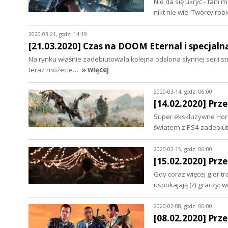
Nie da się ukryć - fani
nikt nie wie. Twórcy ro
2020-03-21, godz. 14:19
[21.03.2020] Czas na DOOM Eternal i specja
Na rynku właśnie zadebiutowała kolejna odsłona słynnej serii st
teraz możecie…
» więcej
2020-03-14, godz. 06:00
[14.02.2020] Prz
Super ekskluzywne Horiz
światem z PS4 zadebiutu
2020-02-15, godz. 06:00
[15.02.2020] Prz
Gdy coraz więcej gier tr
uspokajają (?) graczy: w
2020-02-08, godz. 06:00
[08.02.2020] Prz