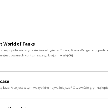
at World of Tanks
 z najpopularniejszych sieciowych gier w Polsce, firma Wargaming podkre
arejestrowanych kont z naszego kraju…
» więcej
case
 fazę. A co jest w tym wszystkim najważniejsze? Oczywiście gry - najlepie