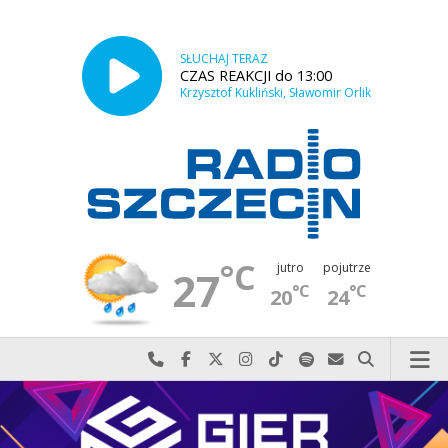
SŁUCHAJ TERAZ
CZAS REAKCJI do 13:00
Krzysztof Kukliński, Sławomir Orlik
°C
jutro
pojutrze
27
°C
°C
20
24
Najlepiej po prostu do nas zadzwoń
Odwiedź nas na Facebook-u
Odwiedź nas na X
Odwiedź nas na Instagram-ie
Odwiedź nas na TikTok-u
Szukaj nas na Spotify
Wyślij do nas w
Szukaj