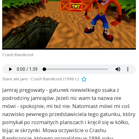
Crash Bandicoot
Stare ale jare - Crash Bandicoot (1996 r.)
Jamraj pręgowaty - gatunek niewielkiego ssaka z
podrodziny jamrajów. Jeżeli nic wam ta nazwa nie
mówi - spokojnie, mi też nie. Natomiast mówi mi coś
nazwisko pewnego przedstawiciela tego gatunku, który
pomykał po rozmaitych planszach i kręcił się w kółko,
bijąc w skrzynki. Mowa oczywiście o Crashu
Bandicoocie, którego poznaliśmy w 1996 roku.