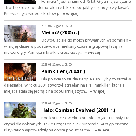
Formuła 1 jest z nami od 75 lat. Gry z nią związane
- trochę krócej, wiadomo, ale nie tak krótko, jakby się mogło wydawać.
Pierwsza gra wideo z królową…
» więcej
2025-04-12, godz. 08:00
Metin2 (2005 r.)
Odwołując się do moich prywatnych wspomnień –
w mojej klasie w podstawówce mieliśmy czasem grupową fazę na
niektóre gry. Pamiętam krótki okres, kiedy…
» więcej
2025-03-29, godz. 08:00
Painkiller (2004 r.)
Dla polskiego studia People Can Fly był to strzał w
dziesiątkę. W roku 2004 stworzyli strzelaninę FPP Painkiller, która z
miejsca stała się jedną z najpopularniejszych…
» więcej
2025-03-22, godz. 08:00
Halo: Combat Evolved (2001 r.)
Pod koniec XX wieku konsole do gier nie były już
czymś dla wybranych. Takie urządzenia jak Nintendo 64 czy pierwsze
PlayStation wprowadziły na dobre pod strzechy…
» więcej