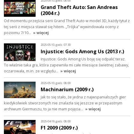
2025-05-10, godz. 08:00
Grand Theft Auto: San Andreas
(2004 r.)
Od momentu przejścia serii Grand Theft Auto w model 3D, każdy tytuł z
tej serii z miejsca stawał się hitem. „Trójka” wywindowała oceny z
poziomu 7/10…
» więcej
2025-05-10, godz. 07:30
Injustice: Gods Among Us (2013 r.)
Injustice: Gods Among Us boję się odpalić teraz.
To właśnie taka gra, która zapewniła mi całe miesiące świetnej zabawy,
oczarowała, m.in. ze względu…
» więcej
2025-05-10, godz. 08:00
Machinarium (2009 r.)
Jak to się stało, że jedna z najwspanialszych gier
kiedykolwiek stworzonych nie znalazła się jeszcze w przepastnym
archiwum Giermaszu, to ja nie mam pojęcia…
» więcej
2025-04-19, godz. 08:00
F1 2009 (2009 r.)