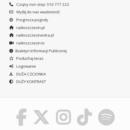
Czujny non stop: 510 777 222
Wyślij do nas wiadomość
Prognoza pogody
radioszczecin.pl
radioszczecinextra.pl
radioszczecin.tv
Biuletyn Informacji Publicznej
Posłuchaj teraz
Logowanie
DUŻA CZCIONKA
DUŻY KONTRAST