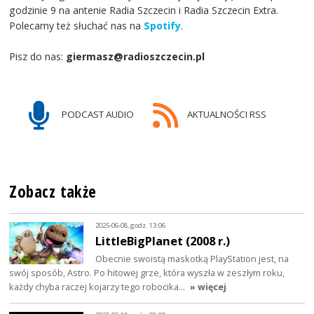
godzinie 9 na antenie Radia Szczecin i Radia Szczecin Extra.
Polecamy też słuchać nas na
Spotify
.
Pisz do nas:
giermasz@radioszczecin.pl
PODCAST AUDIO
AKTUALNOŚCI RSS
Zobacz także
2025-06-08, godz. 13:06
LittleBigPlanet (2008 r.)
Obecnie swoistą maskotką PlayStation jest, na
swój sposób, Astro. Po hitowej grze, która wyszła w zeszłym roku,
każdy chyba raczej kojarzy tego robocika…
» więcej