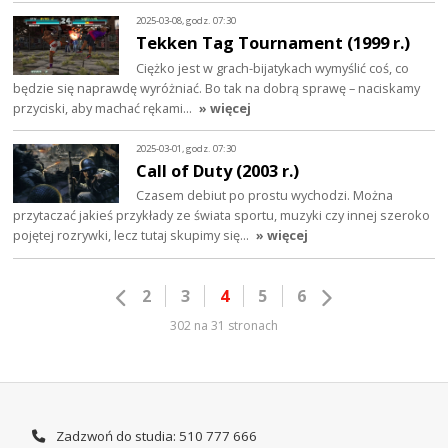
2025-03-08, godz. 07:30
Tekken Tag Tournament (1999 r.)
Ciężko jest w grach-bijatykach wymyślić coś, co
będzie się naprawdę wyróżniać. Bo tak na dobrą sprawę – naciskamy
przyciski, aby machać rękami…
» więcej
2025-03-01, godz. 07:30
Call of Duty (2003 r.)
Czasem debiut po prostu wychodzi. Można
przytaczać jakieś przykłady ze świata sportu, muzyki czy innej szeroko
pojętej rozrywki, lecz tutaj skupimy się…
» więcej
2
3
4
5
6
302 na 31 stronach
Zadzwoń do studia: 510 777 666