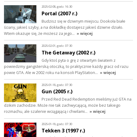
2025-02-08, godz. 16:30
Portal (2007 r.)
Budzisz się w dziwnym miejscu. Dookoła białe
ściany, jakieś szyby, a na dokładkę dostajesz jakieś dziwne działo.
Wtem okazuje się, że możesz za jego…
» więcej
2025-02-01, godz. 07:30
The Getaway (2002 r.)
Gdy ktoś pyta o grę z otwartym światem z
powiedzmy gangsterską otoczką, to praktycznie każdy gracz od razu
powie GTA. Ale w 2002 roku na konsoli PlayStation…
» więcej
2025-01-18, godz. 07:30
Gun (2005 r.)
Przed Red Dead Redemption mieliśmy już GTA na
dzikim zachodzie. Może nie tak zachwycającą, może bez takiego
rozmachu, ale szalenie wciągającą i chwilami…
» więcej
2025-01-18, godz. 07:30
Tekken 3 (1997 r.)