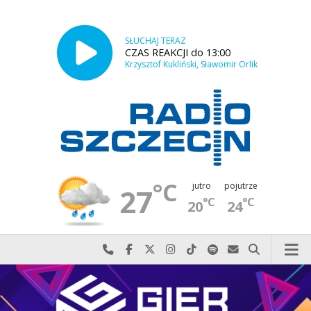
SŁUCHAJ TERAZ
CZAS REAKCJI do 13:00
Krzysztof Kukliński, Sławomir Orlik
°C
jutro
pojutrze
27
°C
°C
20
24
Najlepiej po prostu do nas zadzwoń
Odwiedź nas na Facebook-u
Odwiedź nas na X
Odwiedź nas na Instagram-ie
Odwiedź nas na TikTok-u
Szukaj nas na Spotify
Wyślij do nas w
Szukaj