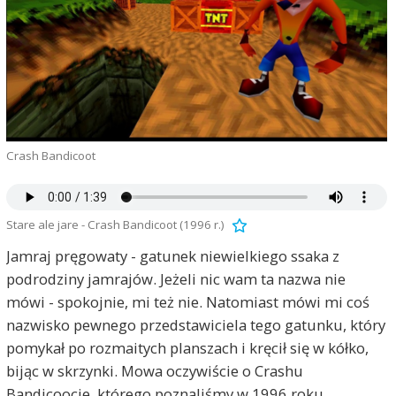
Crash Bandicoot
Stare ale jare - Crash Bandicoot (1996 r.)
Jamraj pręgowaty - gatunek niewielkiego ssaka z
podrodziny jamrajów. Jeżeli nic wam ta nazwa nie
mówi - spokojnie, mi też nie. Natomiast mówi mi coś
nazwisko pewnego przedstawiciela tego gatunku, który
pomykał po rozmaitych planszach i kręcił się w kółko,
bijąc w skrzynki. Mowa oczywiście o Crashu
Bandicoocie, którego poznaliśmy w 1996 roku.