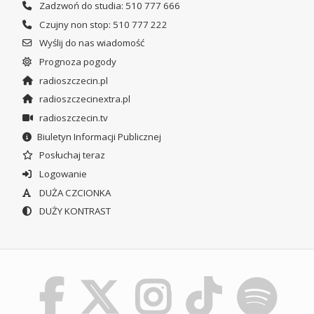
Zadzwoń do studia: 510 777 666
Czujny non stop: 510 777 222
Wyślij do nas wiadomość
Prognoza pogody
radioszczecin.pl
radioszczecinextra.pl
radioszczecin.tv
Biuletyn Informacji Publicznej
Posłuchaj teraz
Logowanie
DUŻA CZCIONKA
DUŻY KONTRAST