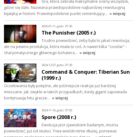
Gra, która zebrała maksymalne oceny wszędzie,
gdzie się dało. Nazwana prawdopodobnie najbardziej rewolucyjną
bijatyką w historii. Prawdopodobnie punkt cementujący…
» więcej
2025-01-11, godz. 07:30
The Punisher (2005 r.)
Trudno powiedzieć, żeby była to jakaś rewolucja,
ale na pewno produkcja, która miała to coś. A nawet kilka "cosiów" -
charyzmatycznego głównego bohatera…
» więcej
2024-12-07, godz. 07:30
Command & Conquer: Tiberian Sun
(1999 r.)
Oczekiwania były potężne, ale późniejsze reakcje już bardziej
mieszane. Jak zwykle w takich przypadkach, kiedy gigant zapowiada
kontynuację hitu gracze…
» więcej
2024-11-16, godz. 07:00
Spore (2008 r.)
Ewolucja jest zjawiskiem badanym, można
powiedzieć, już od stuleci. Trwa wielokrotnie dłużej, ponieważ
najstarsze znalezione pozostałości życia datuje…
» więcej