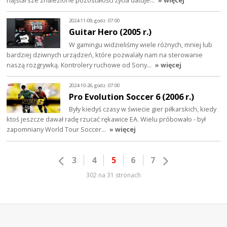
2024-11-09, godz. 07:00
Guitar Hero (2005 r.)
W gamingu widzieliśmy wiele różnych, mniej lub
bardziej dziwnych urządzeń, które pozwalały nam na sterowanie
naszą rozgrywką. Kontrolery ruchowe od Sony…
» więcej
2024-10-26, godz. 07:00
Pro Evolution Soccer 6 (2006 r.)
Były kiedyś czasy w świecie gier piłkarskich, kiedy
ktoś jeszcze dawał radę rzucać rękawice EA. Wielu próbowało - był
zapomniany World Tour Soccer…
» więcej
3
4
5
6
7
302 na 31 stronach