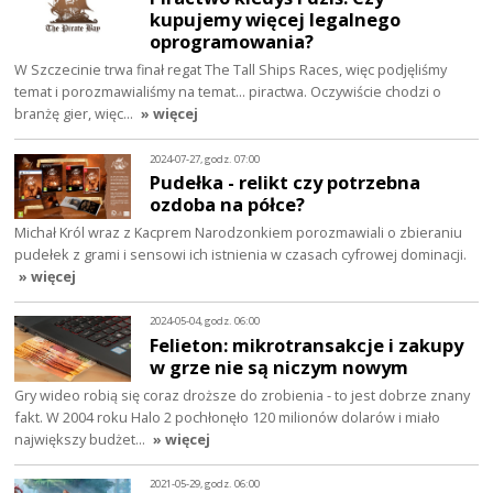
kupujemy więcej legalnego
oprogramowania?
W Szczecinie trwa finał regat The Tall Ships Races, więc podjęliśmy
temat i porozmawialiśmy na temat... piractwa. Oczywiście chodzi o
branżę gier, więc…
» więcej
2024-07-27, godz. 07:00
Pudełka - relikt czy potrzebna
ozdoba na półce?
Michał Król wraz z Kacprem Narodzonkiem porozmawiali o zbieraniu
pudełek z grami i sensowi ich istnienia w czasach cyfrowej dominacji.
» więcej
2024-05-04, godz. 06:00
Felieton: mikrotransakcje i zakupy
w grze nie są niczym nowym
Gry wideo robią się coraz droższe do zrobienia - to jest dobrze znany
fakt. W 2004 roku Halo 2 pochłonęło 120 milionów dolarów i miało
największy budżet…
» więcej
2021-05-29, godz. 06:00