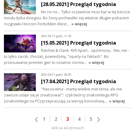
[28.05.2021] Przegląd tygodnia
No no no... Tylko oczywiście musi być w tej beczce
miodu łyżka dziegciu. Bo Sony pochwaliło się właśnie długim pokazem
rozgrywki Horizon Forbidden West…
» więcej
2021-05-17, godz. 11:29
[15.05.2021] Przegląd tygodnia
Ratchet & Clank: Rift Apart... opóźniony... Nie, nie -
to tylko żarcik, chociaż, powiedzmy, "oparty na faktach". Bo
przesuwanie premier gier to ostatnio norma…
» więcej
2021-04-17, godz. 06:00
[17.04.2021] Przegląd tygodnia
"Nasza wina - mamy wielkie marzenia, ale nie
zawsze udaje się je zrealizować": czyli twórcy znakomitego RPG
(znakomitego na PC) przepraszają za wersję konsolową…
» więcej
1
2
3
4
5
438 na 44 stronach