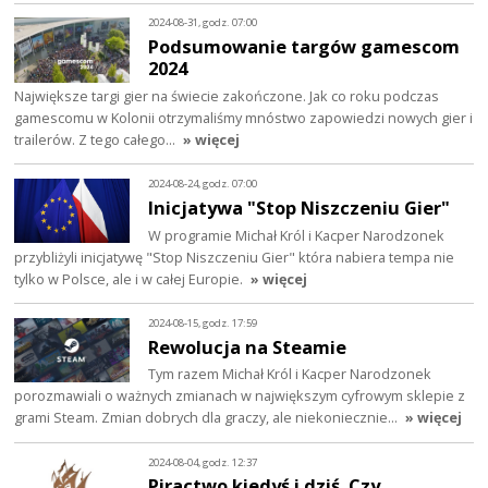
2024-08-31, godz. 07:00
Podsumowanie targów gamescom
2024
Największe targi gier na świecie zakończone. Jak co roku podczas
gamescomu w Kolonii otrzymaliśmy mnóstwo zapowiedzi nowych gier i
trailerów. Z tego całego…
» więcej
2024-08-24, godz. 07:00
Inicjatywa "Stop Niszczeniu Gier"
W programie Michał Król i Kacper Narodzonek
przybliżyli inicjatywę "Stop Niszczeniu Gier" która nabiera tempa nie
tylko w Polsce, ale i w całej Europie.
» więcej
2024-08-15, godz. 17:59
Rewolucja na Steamie
Tym razem Michał Król i Kacper Narodzonek
porozmawiali o ważnych zmianach w największym cyfrowym sklepie z
grami Steam. Zmian dobrych dla graczy, ale niekoniecznie…
» więcej
2024-08-04, godz. 12:37
Piractwo kiedyś i dziś. Czy