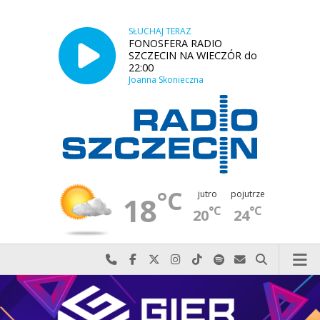
SŁUCHAJ TERAZ
FONOSFERA RADIO
SZCZECIN NA WIECZÓR do
22:00
Joanna Skonieczna
°C
jutro
pojutrze
18
°C
°C
20
24
Najlepiej po prostu do nas zadzwoń
Odwiedź nas na Facebook-u
Odwiedź nas na X
Odwiedź nas na Instagram-ie
Odwiedź nas na TikTok-u
Szukaj nas na Spotify
Wyślij do nas w
Szukaj