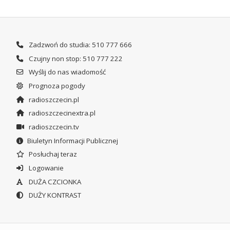
Zadzwoń do studia: 510 777 666
Czujny non stop: 510 777 222
Wyślij do nas wiadomość
Prognoza pogody
radioszczecin.pl
radioszczecinextra.pl
radioszczecin.tv
Biuletyn Informacji Publicznej
Posłuchaj teraz
Logowanie
DUŻA CZCIONKA
DUŻY KONTRAST