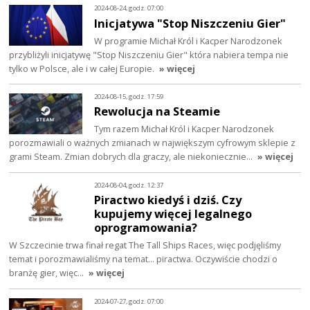
2024-08-24, godz. 07:00
Inicjatywa "Stop Niszczeniu Gier"
W programie Michał Król i Kacper Narodzonek
przybliżyli inicjatywę "Stop Niszczeniu Gier" która nabiera tempa nie
tylko w Polsce, ale i w całej Europie.
» więcej
2024-08-15, godz. 17:59
Rewolucja na Steamie
Tym razem Michał Król i Kacper Narodzonek
porozmawiali o ważnych zmianach w największym cyfrowym sklepie z
grami Steam. Zmian dobrych dla graczy, ale niekoniecznie…
» więcej
2024-08-04, godz. 12:37
Piractwo kiedyś i dziś. Czy
kupujemy więcej legalnego
oprogramowania?
W Szczecinie trwa finał regat The Tall Ships Races, więc podjęliśmy
temat i porozmawialiśmy na temat... piractwa. Oczywiście chodzi o
branżę gier, więc…
» więcej
2024-07-27, godz. 07:00