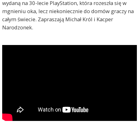
wydaną na 30-lecie PlayStation, która rozeszła się w
mgnieniu oka, lecz niekoniecznie do domów graczy na
całym świecie. Zapraszają Michał Król i Kacper
Narodzonek.