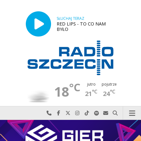
SŁUCHAJ TERAZ
RED LIPS - TO CO NAM
BYŁO
°C
jutro
pojutrze
18
°C
°C
21
24
Najlepiej po prostu do nas zadzwoń
Odwiedź nas na Facebook-u
Odwiedź nas na X
Odwiedź nas na Instagram-ie
Odwiedź nas na TikTok-u
Szukaj nas na Spotify
Wyślij do nas w
Szukaj