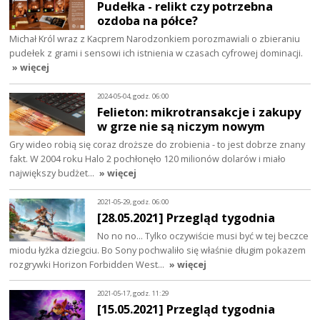
Pudełka - relikt czy potrzebna
ozdoba na półce?
Michał Król wraz z Kacprem Narodzonkiem porozmawiali o zbieraniu
pudełek z grami i sensowi ich istnienia w czasach cyfrowej dominacji.
» więcej
2024-05-04, godz. 06:00
Felieton: mikrotransakcje i zakupy
w grze nie są niczym nowym
Gry wideo robią się coraz droższe do zrobienia - to jest dobrze znany
fakt. W 2004 roku Halo 2 pochłonęło 120 milionów dolarów i miało
największy budżet…
» więcej
2021-05-29, godz. 06:00
[28.05.2021] Przegląd tygodnia
No no no... Tylko oczywiście musi być w tej beczce
miodu łyżka dziegciu. Bo Sony pochwaliło się właśnie długim pokazem
rozgrywki Horizon Forbidden West…
» więcej
2021-05-17, godz. 11:29
[15.05.2021] Przegląd tygodnia