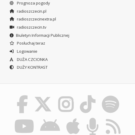
Prognoza pogody
radioszczecin.pl
radioszczecinextra.pl
radioszczecin.tv
Biuletyn Informacji Publicznej
Posłuchaj teraz
Logowanie
DUŻA CZCIONKA
DUŻY KONTRAST