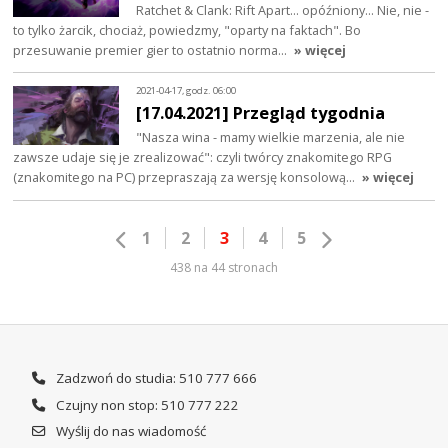
Ratchet & Clank: Rift Apart... opóźniony... Nie, nie -
to tylko żarcik, chociaż, powiedzmy, "oparty na faktach". Bo
przesuwanie premier gier to ostatnio norma…
» więcej
2021-04-17, godz. 06:00
[17.04.2021] Przegląd tygodnia
"Nasza wina - mamy wielkie marzenia, ale nie
zawsze udaje się je zrealizować": czyli twórcy znakomitego RPG
(znakomitego na PC) przepraszają za wersję konsolową…
» więcej
1
2
3
4
5
438 na 44 stronach
Zadzwoń do studia: 510 777 666
Czujny non stop: 510 777 222
Wyślij do nas wiadomość