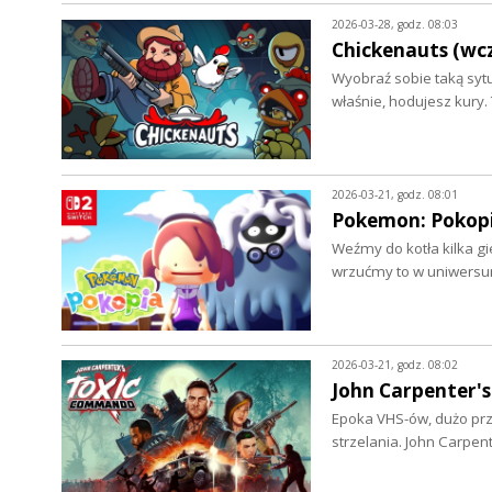
2026-03-28, godz. 08:03
Chickenauts (wc
Wyobraź sobie taką sytu
właśnie, hodujesz kury.
2026-03-21, godz. 08:01
Pokemon: Pokopi
Weźmy do kotła kilka gie
wrzućmy to w uniwers
2026-03-21, godz. 08:02
John Carpenter'
Epoka VHS-ów, dużo prze
strzelania. John Carp