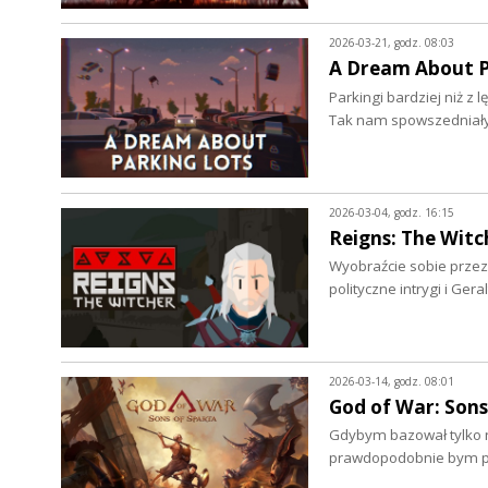
2026-03-21, godz. 08:03
A Dream About Pa
Parkingi bardziej niż z
Tak nam spowszedniały
2026-03-04, godz. 16:15
Reigns: The Witc
Wyobraźcie sobie przez 
polityczne intrygi i Ger
2026-03-14, godz. 08:01
God of War: Sons
Gdybym bazował tylko n
prawdopodobnie bym po