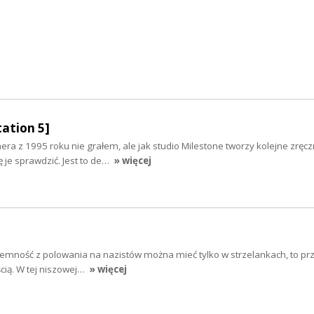
ation 5]
ra z 1995 roku nie grałem, ale jak studio Milestone tworzy kolejne zręc
ę je sprawdzić. Jest to de…
» więcej
rzyjemność z polowania na nazistów można mieć tylko w strzelankach, to p
ią. W tej niszowej…
» więcej