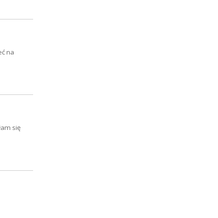
eć na
łam się