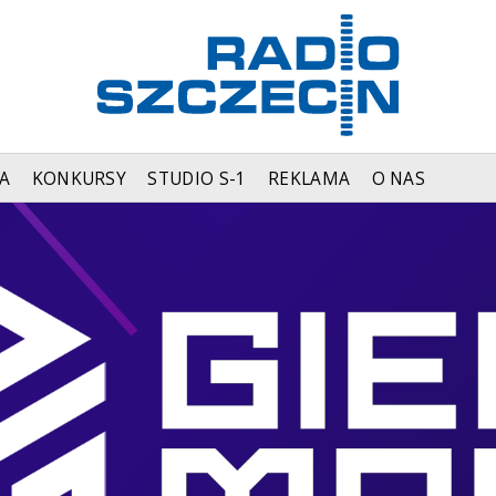
A
KONKURSY
STUDIO S-1
REKLAMA
O NAS