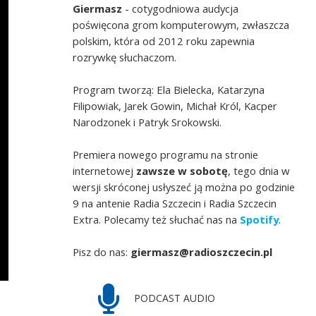
Giermasz
- cotygodniowa audycja
poświęcona grom komputerowym, zwłaszcza
polskim, która od 2012 roku zapewnia
rozrywkę słuchaczom.
Program tworzą: Ela Bielecka, Katarzyna
Filipowiak, Jarek Gowin, Michał Król, Kacper
Narodzonek i Patryk Srokowski.
Premiera nowego programu na stronie
internetowej
zawsze w sobotę
, tego dnia w
wersji skróconej usłyszeć ją można po godzinie
9 na antenie Radia Szczecin i Radia Szczecin
Extra. Polecamy też słuchać nas na
Spotify
.
Pisz do nas:
giermasz@radioszczecin.pl
PODCAST AUDIO