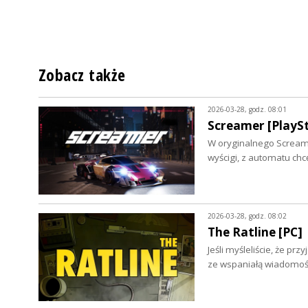
Zobacz także
2026-03-28, godz. 08:01
Screamer [PlaySt
W oryginalnego Screame
wyścigi, z automatu chc
2026-03-28, godz. 08:02
The Ratline [PC]
Jeśli myśleliście, że p
ze wspaniałą wiadomośc