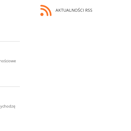
AKTUALNOŚCI RSS
znościowe
rzychodzę