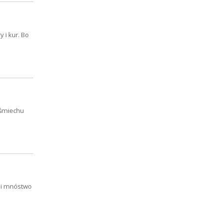
 i kur. Bo
a śmiechu
o i mnóstwo