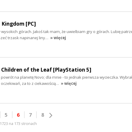
 Kingdom [PC]
wysokich górach. Jakoś tak mam, że uwielbiam gry o górach. Lubię patrz
szeć trzask napinanej liny…
» więcej
 Children of the Leaf [PlayStation 5]
o powrót na planetę Novo; dla mnie - to jednak pierwsza wycieczka. Wybra
 oczekiwań, za to z ciekawością…
» więcej
5
6
7
8
1723 na 173 stronach