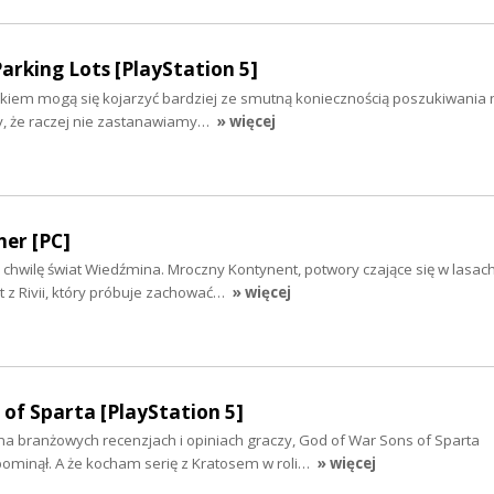
rking Lots [PlayStation 5]
 lękiem mogą się kojarzyć bardziej ze smutną koniecznością poszukiwania 
, że raczej nie zastanawiamy…
» więcej
her [PC]
chwilę świat Wiedźmina. Mroczny Kontynent, potwory czające się w lasach
alt z Rivii, który próbuje zachować…
» więcej
 of Sparta [PlayStation 5]
a branżowych recenzjach i opiniach graczy, God of War Sons of Sparta
minął. A że kocham serię z Kratosem w roli…
» więcej