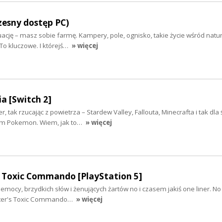
zesny dostęp PC)
ację – masz sobie farmę. Kampery, pole, ognisko, takie życie wśród natury
 To kluczowe. I którejś…
» więcej
a [Switch 2]
r, tak rzucając z powietrza – Stardew Valley, Fallouta, Minecrafta i tak dl
um Pokemon. Wiem, jak to…
» więcej
s Toxic Commando [PlayStation 5]
mocy, brzydkich słów i żenujących żartów no i czasem jakiś one liner. N
enter's Toxic Commando…
» więcej