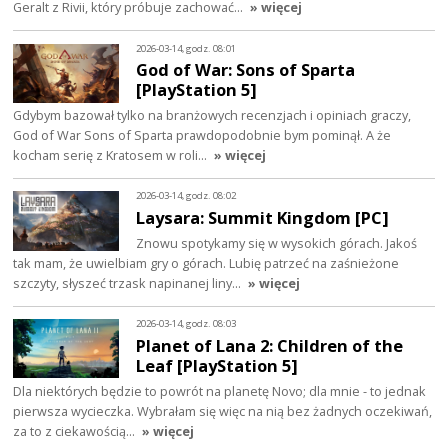
Geralt z Rivii, który próbuje zachować…
» więcej
2026-03-14, godz. 08:01
God of War: Sons of Sparta
[PlayStation 5]
Gdybym bazował tylko na branżowych recenzjach i opiniach graczy,
God of War Sons of Sparta prawdopodobnie bym pominął. A że
kocham serię z Kratosem w roli…
» więcej
2026-03-14, godz. 08:02
Laysara: Summit Kingdom [PC]
Znowu spotykamy się w wysokich górach. Jakoś
tak mam, że uwielbiam gry o górach. Lubię patrzeć na zaśnieżone
szczyty, słyszeć trzask napinanej liny…
» więcej
2026-03-14, godz. 08:03
Planet of Lana 2: Children of the
Leaf [PlayStation 5]
Dla niektórych będzie to powrót na planetę Novo; dla mnie - to jednak
pierwsza wycieczka. Wybrałam się więc na nią bez żadnych oczekiwań,
za to z ciekawością…
» więcej