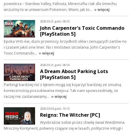
powietrza – Stardew Valley, Fallouta, Minecrafta i tak dla śmiechu
wrzućmy to w uniwersum Pokemon. Wiem, jak to…
» więcej
2026-03-21, godz. 08:02
John Carpenter's Toxic Commando
[PlayStation 5]
Epoka VHS-ów, dużo przemocy, brzydkich słów i żenujących żartów no
i czasem jakiś one liner. No i mnóstwo strzelania. John Carpenter's
Toxic Commando…
» więcej
2026-03-21, godz. 08:03
A Dream About Parking Lots
[PlayStation 5]
Parkingi bardziej niż z lękiem mogą się kojarzyć bardziej ze smutną
koniecznością poszukiwania miejsca. Tak nam spowszedniały, że
raczej nie zastanawiamy…
» więcej
2026-03-04, godz. 16:15
Reigns: The Witcher [PC]
Wyobraźcie sobie przez chwilę świat Wiedźmina.
Mroczny Kontynent, potwory czające się w lasach, polityczne intrygi i