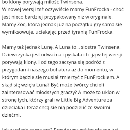
bo klony porywają miłość Twinsena.
W nowej wersji też oczywiście mamy FunFrocka - choć
jest nieco bardziej przypakowany niż w oryginale.
Mamy Zoe, która jednak już na początku gry sama się
wymiksowuje, uciekając przed tyranią FunFrocka.
Mamy też jednak Lunę. A Luna to... siostra Twinsena.
Dziewczynka jest odważna i pyskata i to ją w tej wersji
porywają klony. I od tego zaczyna się podróż z
przygodami naszego bohatera aż do momentu, w
którym będzie się musiał zmierzyć z FunFrockiem. A
skąd się wzięła Luna? Być może twórcy chcieli
zainteresować młodszych graczy? A może to ukłon w
stronę tych, którzy grali w Little Big Adventure za
dzieciaka i teraz chcą się nią podzielić ze swoimi
dziećmi.
Jak wygląda sama gra? Przede wszystkim nie ma już