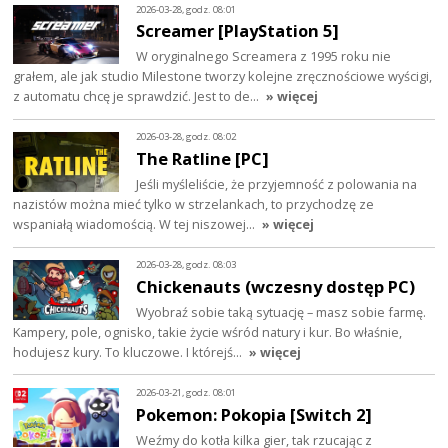
2026-03-28, godz. 08:01
Screamer [PlayStation 5]
W oryginalnego Screamera z 1995 roku nie
grałem, ale jak studio Milestone tworzy kolejne zręcznościowe wyścigi,
z automatu chcę je sprawdzić. Jest to de…
» więcej
2026-03-28, godz. 08:02
The Ratline [PC]
Jeśli myśleliście, że przyjemność z polowania na
nazistów można mieć tylko w strzelankach, to przychodzę ze
wspaniałą wiadomością. W tej niszowej…
» więcej
2026-03-28, godz. 08:03
Chickenauts (wczesny dostęp PC)
Wyobraź sobie taką sytuację – masz sobie farmę.
Kampery, pole, ognisko, takie życie wśród natury i kur. Bo właśnie,
hodujesz kury. To kluczowe. I którejś…
» więcej
2026-03-21, godz. 08:01
Pokemon: Pokopia [Switch 2]
Weźmy do kotła kilka gier, tak rzucając z