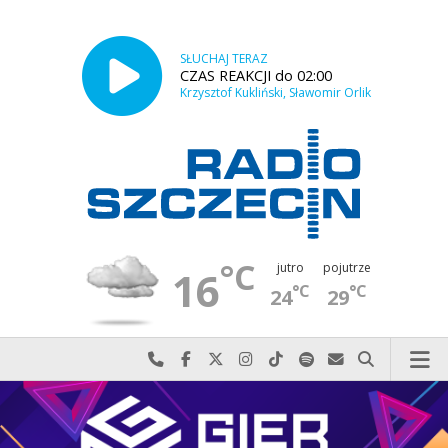
SŁUCHAJ TERAZ
CZAS REAKCJI do 02:00
Krzysztof Kukliński, Sławomir Orlik
°C
jutro
pojutrze
16
°C
°C
24
29
Najlepiej po prostu do nas zadzwoń
Odwiedź nas na Facebook-u
Odwiedź nas na X
Odwiedź nas na Instagram-ie
Odwiedź nas na TikTok-u
Szukaj nas na Spotify
Wyślij do nas w
Szukaj