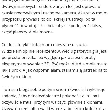
dwuwymiarowych renderowanych teł, jest oprawa w
czasie rzeczywistym i ruchoma kamera. Akurat w moim
przypadku prowadzi to do lekkiej frustracji, bo ta
płynność powoduje, że chciałoby się podejrzeć dalszą
część planszy. A nie można.
Co do estetyki - tutaj mam mieszane uczucia.
Widziałam opinie recenzentów, według których gra jest
po prostu brzydka, bo wygląda jak wczesne próby
eksperymentowania z 3D. Być może. Ale dla mnie ma to
jakiś urok. A jak wspomniałam, staram się patrzeć na to
świeżym okiem.
Twinsen biega sobie po tym swoim świecie i wykonuje
zadania, żeby odnaleźć siostrę i pokonać złaka - no i
oczywiście musi przy tym walczyć, głównie z klonami.
Używa do tego albo walki wręcz, albo rzuca kulę, którą