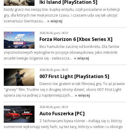
Iki Island [PlayStation 5]
Każdy gracz ma swoją tzw. kupkę wstydu, czyli posiadane w kolekcji
gry, dla których nie miał jeszcze czasu. I czasami uda się tak ułożyć
scenariusz Giermaszu…
» więcej
2026-06-06, godz. 08:01
Forza Horizon 6 [Xbox Series X]
Bez hamulców zacznę od konkretu. Dla fanów
zręcznościowych wyścigów to pozycja obowiązkowa. Jako miłośnik
arcade'owego ścigania się - zwłaszcza…
» więcej
2026-06-06, godz. 08:01
007 First Light [PlayStation 5]
Dawno nie grałem w tak filmową grę. To aż prawie
"growy" film. Trudno się z drugiej strony dziwić, skoro 007: First Light
opiera się na jednej z najsłynniejszych…
» więcej
2026-06-06, godz. 08:01
Auto Fuszerka [PC]
Z fachowcami bywa różnie – trafiają się ci, którzy
sumiennie wykonują swój fach, są też tacy, którzy u siebie i u obcego