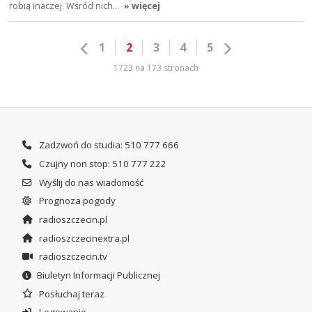
robią inaczej. Wśród nich…
» więcej
1
2
3
4
5
1723 na 173 stronach
Zadzwoń do studia: 510 777 666
Czujny non stop: 510 777 222
Wyślij do nas wiadomość
Prognoza pogody
radioszczecin.pl
radioszczecinextra.pl
radioszczecin.tv
Biuletyn Informacji Publicznej
Posłuchaj teraz