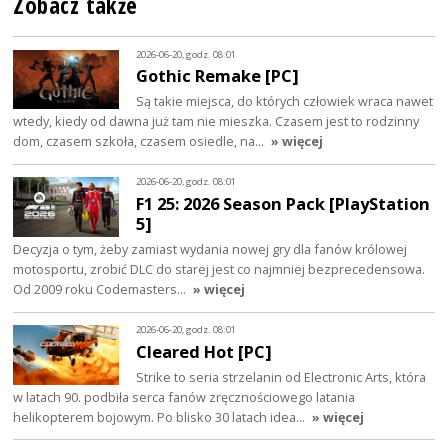
Zobacz także
2026-06-20, godz. 08:01
Gothic Remake [PC]
Są takie miejsca, do których człowiek wraca nawet
wtedy, kiedy od dawna już tam nie mieszka. Czasem jest to rodzinny
dom, czasem szkoła, czasem osiedle, na…
» więcej
2026-06-20, godz. 08:01
F1 25: 2026 Season Pack [PlayStation
5]
Decyzja o tym, żeby zamiast wydania nowej gry dla fanów królowej
motosportu, zrobić DLC do starej jest co najmniej bezprecedensowa.
Od 2009 roku Codemasters…
» więcej
2026-06-20, godz. 08:01
Cleared Hot [PC]
Strike to seria strzelanin od Electronic Arts, która
w latach 90. podbiła serca fanów zręcznościowego latania
helikopterem bojowym. Po blisko 30 latach idea…
» więcej