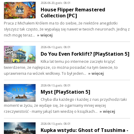
2026-06-20, godz. 08:01
House Flipper Remastered
Collection [PC]
Praca z Michałem Królem ma to do siebie, że niektóre anegdotki
słyszysz tak często, że wypalają się nawet w twoich neuronach. Jedną z
nich mogę teraz…
» więcej
2026-06-13, godz. 08:01
Do You Even Forklift? [PlayStation 5]
Kilka lat temu po internecie zaczęło krążyć
twierdzenie, że najlepsze, co można posiadać na tym świecie, to
uprawnienia na wózek widłowy. To był jeden…
» więcej
2026-06-13, godz. 08:01
Myst [PlayStation 5]
Chyba dla każdego i każdej z nas przychodzi taki
moment w życiu, że wydaje się, że ogarniamy mniej więcej
rzeczywistość - mamy jakąś tam wiedzę o książkach…
» więcej
2026-06-13, godz. 08:01
Kupka wstydu: Ghost of Tsushima -