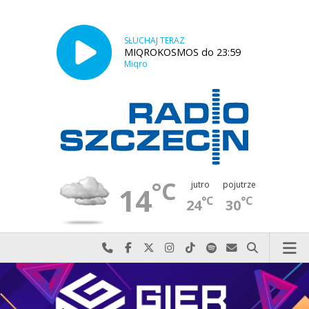
SŁUCHAJ TERAZ
MIQROKOSMOS do 23:59
Miqro
°C
jutro
pojutrze
14
°C
°C
24
30
Najlepiej po prostu do nas zadzwoń
Odwiedź nas na Facebook-u
Odwiedź nas na X
Odwiedź nas na Instagram-ie
Odwiedź nas na TikTok-u
Szukaj nas na Spotify
Wyślij do nas w
Szukaj