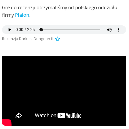
Grę do recenzji otrzymaliśmy od polskiego oddziału
firmy
Plaion
.
Recenzja Darkest Dungeon II