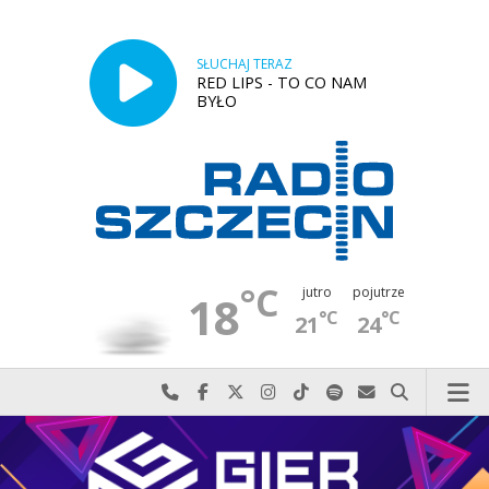
SŁUCHAJ TERAZ
RED LIPS - TO CO NAM
BYŁO
°C
jutro
pojutrze
18
°C
°C
21
24
Najlepiej po prostu do nas zadzwoń
Odwiedź nas na Facebook-u
Odwiedź nas na X
Odwiedź nas na Instagram-ie
Odwiedź nas na TikTok-u
Szukaj nas na Spotify
Wyślij do nas w
Szukaj