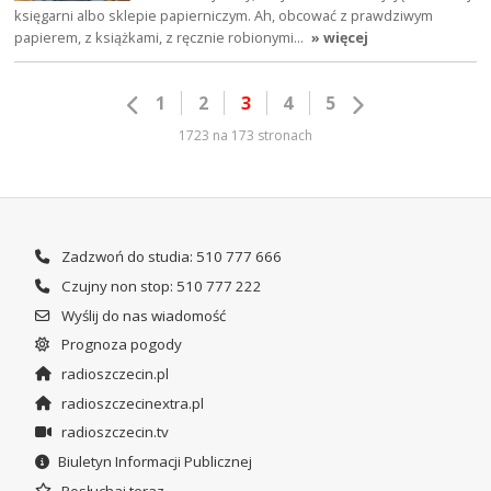
księgarni albo sklepie papierniczym. Ah, obcować z prawdziwym
papierem, z książkami, z ręcznie robionymi…
» więcej
1
2
3
4
5
1723 na 173 stronach
Zadzwoń do studia: 510 777 666
Czujny non stop: 510 777 222
Wyślij do nas wiadomość
Prognoza pogody
radioszczecin.pl
radioszczecinextra.pl
radioszczecin.tv
Biuletyn Informacji Publicznej
Posłuchaj teraz