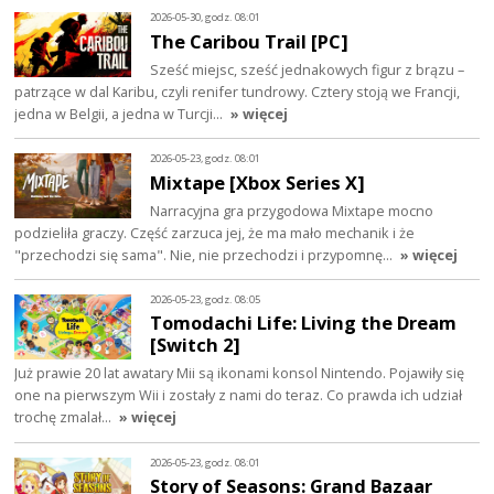
2026-05-30, godz. 08:01
The Caribou Trail [PC]
Sześć miejsc, sześć jednakowych figur z brązu –
patrzące w dal Karibu, czyli renifer tundrowy. Cztery stoją we Francji,
jedna w Belgii, a jedna w Turcji…
» więcej
2026-05-23, godz. 08:01
Mixtape [Xbox Series X]
Narracyjna gra przygodowa Mixtape mocno
podzieliła graczy. Część zarzuca jej, że ma mało mechanik i że
"przechodzi się sama". Nie, nie przechodzi i przypomnę…
» więcej
2026-05-23, godz. 08:05
Tomodachi Life: Living the Dream
[Switch 2]
Już prawie 20 lat awatary Mii są ikonami konsol Nintendo. Pojawiły się
one na pierwszym Wii i zostały z nami do teraz. Co prawda ich udział
trochę zmalał…
» więcej
2026-05-23, godz. 08:01
Story of Seasons: Grand Bazaar