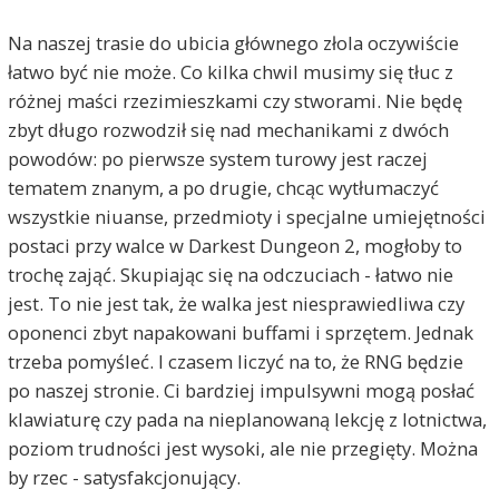
Na naszej trasie do ubicia głównego złola oczywiście
łatwo być nie może. Co kilka chwil musimy się tłuc z
różnej maści rzezimieszkami czy stworami. Nie będę
zbyt długo rozwodził się nad mechanikami z dwóch
powodów: po pierwsze system turowy jest raczej
tematem znanym, a po drugie, chcąc wytłumaczyć
wszystkie niuanse, przedmioty i specjalne umiejętności
postaci przy walce w Darkest Dungeon 2, mogłoby to
trochę zająć. Skupiając się na odczuciach - łatwo nie
jest. To nie jest tak, że walka jest niesprawiedliwa czy
oponenci zbyt napakowani buffami i sprzętem. Jednak
trzeba pomyśleć. I czasem liczyć na to, że RNG będzie
po naszej stronie. Ci bardziej impulsywni mogą posłać
klawiaturę czy pada na nieplanowaną lekcję z lotnictwa,
poziom trudności jest wysoki, ale nie przegięty. Można
by rzec - satysfakcjonujący.