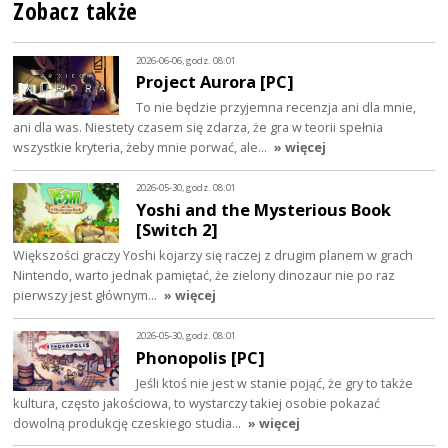
Zobacz także
2026-06-06, godz. 08:01
Project Aurora [PC]
To nie będzie przyjemna recenzja ani dla mnie,
ani dla was. Niestety czasem się zdarza, że gra w teorii spełnia
wszystkie kryteria, żeby mnie porwać, ale…
» więcej
2026-05-30, godz. 08:01
Yoshi and the Mysterious Book
[Switch 2]
Większości graczy Yoshi kojarzy się raczej z drugim planem w grach
Nintendo, warto jednak pamiętać, że zielony dinozaur nie po raz
pierwszy jest głównym…
» więcej
2026-05-30, godz. 08:01
Phonopolis [PC]
Jeśli ktoś nie jest w stanie pojąć, że gry to także
kultura, często jakościowa, to wystarczy takiej osobie pokazać
dowolną produkcję czeskiego studia…
» więcej