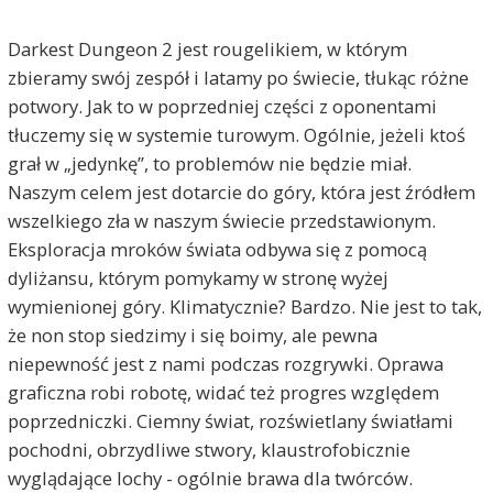
Darkest Dungeon 2 jest rougelikiem, w którym
zbieramy swój zespół i latamy po świecie, tłukąc różne
potwory. Jak to w poprzedniej części z oponentami
tłuczemy się w systemie turowym. Ogólnie, jeżeli ktoś
grał w „jedynkę”, to problemów nie będzie miał.
Naszym celem jest dotarcie do góry, która jest źródłem
wszelkiego zła w naszym świecie przedstawionym.
Eksploracja mroków świata odbywa się z pomocą
dyliżansu, którym pomykamy w stronę wyżej
wymienionej góry. Klimatycznie? Bardzo. Nie jest to tak,
że non stop siedzimy i się boimy, ale pewna
niepewność jest z nami podczas rozgrywki. Oprawa
graficzna robi robotę, widać też progres względem
poprzedniczki. Ciemny świat, rozświetlany światłami
pochodni, obrzydliwe stwory, klaustrofobicznie
wyglądające lochy - ogólnie brawa dla twórców.