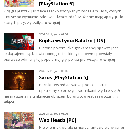
[PlayStation 5]
Z tą grą jest tak, jak z tym rzadko spotykanym rodzajem ludzi, których
lubi się po wymianie zaledwie dwóch zdań. Może nie mają aparycji, do
których przyzwyczaiły…
» więcej
2026-05-16, godz. 08:05
Kupka wstydu: Balatro [iOS]
Historia pokera jako gry karcianej spowita jest
lekką tajemnicą. Nie wiadomo, gdzie i kiedy na pewno powstały
pierwsze odmiany tej popularnej gry, po raz pierwszy…
» więcej
2026-05-09, godz. 08:05
Saros [PlayStation 5]
Pociski - wszędzie widzę pociski... Ekran
upstrzony kolorowymi ładunkami, wydaje się, że
nie ma szans na uniknięcie obrażeń, bo wrogów jest zazwyczaj…
»
więcej
2026-05-09, godz. 08:05
Wax Heads [PC]
Nie wiem jak wy, ale ja nieraz fantazjuję o własnej