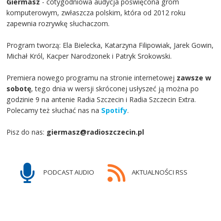
Giermasz
- cotygodniowa audycja poświęcona grom
komputerowym, zwłaszcza polskim, która od 2012 roku
zapewnia rozrywkę słuchaczom.
Program tworzą: Ela Bielecka, Katarzyna Filipowiak, Jarek Gowin,
Michał Król, Kacper Narodzonek i Patryk Srokowski.
Premiera nowego programu na stronie internetowej
zawsze w
sobotę
, tego dnia w wersji skróconej usłyszeć ją można po
godzinie 9 na antenie Radia Szczecin i Radia Szczecin Extra.
Polecamy też słuchać nas na
Spotify
.
Pisz do nas:
giermasz@radioszczecin.pl
PODCAST AUDIO
AKTUALNOŚCI RSS