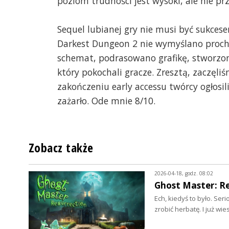
poziom trudności jest wysoki, ale nie prz
Sequel lubianej gry nie musi być sukces
Darkest Dungeon 2 nie wymyślano prochu
schemat, podrasowano grafikę, stworz
który pokochali gracze. Zresztą, zaczęli
zakończeniu early accessu twórcy ogłosili
zażarło. Ode mnie 8/10.
Zobacz także
2026-04-18, godz. 08:02
Ghost Master: Re
Ech, kiedyś to było. Ser
zrobić herbatę. I już wi