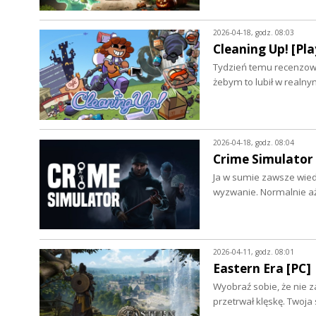
2026-04-18, godz. 08:03
Cleaning Up! [Pla
Tydzień temu recenzowa
żebym to lubił w realn
2026-04-18, godz. 08:04
Crime Simulator 
Ja w sumie zawsze wiedzi
wyzwanie. Normalnie aż
2026-04-11, godz. 08:01
Eastern Era [PC]
Wyobraź sobie, że nie z
przetrwał klęskę. Twoj