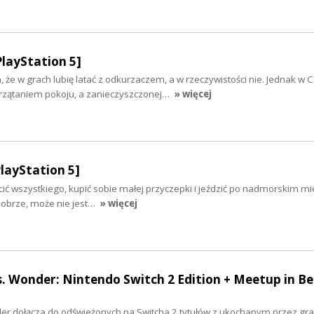
PlayStation 5]
, że w grach lubię latać z odkurzaczem, a w rzeczywistości nie. Jednak w 
sprzątaniem pokoju, a zanieczyszczonej…
» więcej
layStation 5]
ucić wszystkiego, kupić sobie małej przyczepki i jeździć po nadmorskim mi
dobrze, może nie jest…
» więcej
. Wonder: Nintendo Switch 2 Edition + Meetup in Be
er dołącza do odświeżonych na Switcha 2 tytułów z ukochanym przez gr