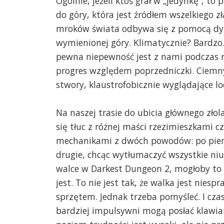
Ogólnie, jeżeli ktoś grał w „jedynkę”, t
do góry, która jest źródłem wszelkiego 
mroków świata odbywa się z pomocą dy
wymienionej góry. Klimatycznie? Bardzo. 
pewna niepewność jest z nami podczas r
progres względem poprzedniczki. Ciemny
stwory, klaustrofobicznie wyglądające l
Na naszej trasie do ubicia głównego złol
się tłuc z różnej maści rzezimieszkami c
mechanikami z dwóch powodów: po pier
drugie, chcąc wytłumaczyć wszystkie niu
walce w Darkest Dungeon 2, mogłoby to t
jest. To nie jest tak, że walka jest nie
sprzętem. Jednak trzeba pomyśleć. I czas
bardziej impulsywni mogą posłać klawia