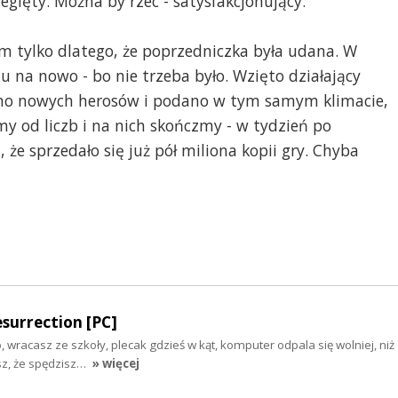
egięty. Można by rzec - satysfakcjonujący.
em tylko dlatego, że poprzedniczka była udana. W
 na nowo - bo nie trzeba było. Wzięto działający
ono nowych herosów i podano w tym samym klimacie,
śmy od liczb i na nich skończmy - w tydzień po
, że sprzedało się już pół miliona kopii gry. Chyba
surrection [PC]
io, wracasz ze szkoły, plecak gdzieś w kąt, komputer odpala się wolniej, ni
esz, że spędzisz…
» więcej