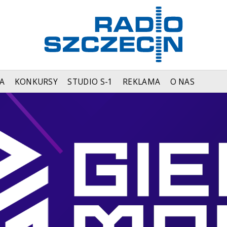
A
KONKURSY
STUDIO S-1
REKLAMA
O NAS