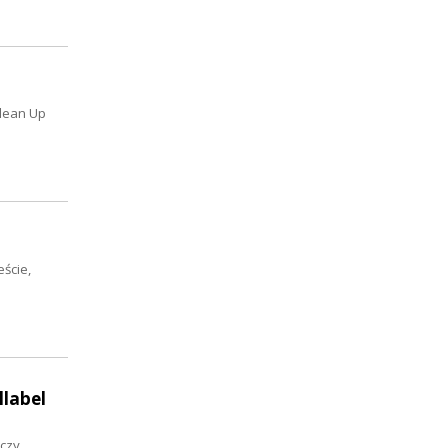
Clean Up
eście,
llabel
aczy