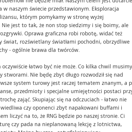
o problemów nie będzie miał. Naszym celem jest dotarci
zła w naszym świecie przedstawionym. Eksploracja
liżansu, którym pomykamy w stronę wyżej
Nie jest to tak, że non stop siedzimy i się boimy, ale
ozgrywki. Oprawa graficzna robi robotę, widać też
 świat, rozświetlany światłami pochodni, obrzydliwe
ochy - ogólnie brawa dla twórców.
a oczywiście łatwo być nie może. Co kilka chwil musim
zy stworami. Nie będę zbyt długo rozwodził się nad
wsze system turowy jest raczej tematem znanym, a 
anse, przedmioty i specjalne umiejętności postaci prz
rochę zająć. Skupiając się na odczuciach - łatwo nie
sprawiedliwa czy oponenci zbyt napakowani buffami i
em liczyć na to, że RNG będzie po naszej stronie. Ci
turę czy pada na nieplanowaną lekcję z lotnictwa,