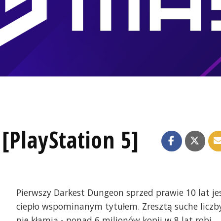
[PlayStation 5]
Pierwszy Darkest Dungeon sprzed prawie 10 lat je
ciepło wspominanym tytułem. Zresztą suche liczb
nie kłamią - ponad 6 milionów kopii w 8 lat robi