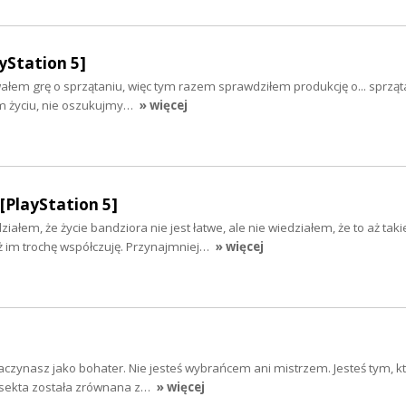
yStation 5]
łem grę o sprzątaniu, więc tym razem sprawdziłem produkcję o... sprząta
ym życiu, nie oszukujmy…
» więcej
[PlayStation 5]
ałem, że życie bandziora nie jest łatwe, ale nie wiedziałem, że to aż taki
 im trochę współczuję. Przynajmniej…
» więcej
aczynasz jako bohater. Nie jesteś wybrańcem ani mistrzem. Jesteś tym, k
a sekta została zrównana z…
» więcej