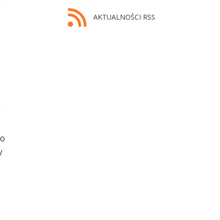
e
AKTUALNOŚCI RSS
y
po
y