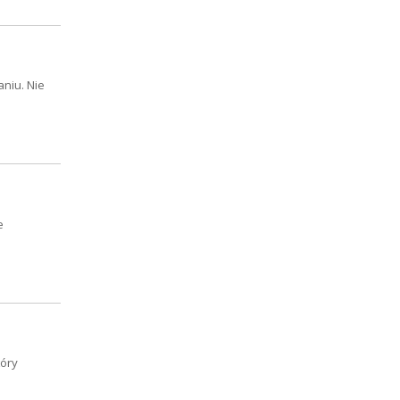
niu. Nie
e
tóry