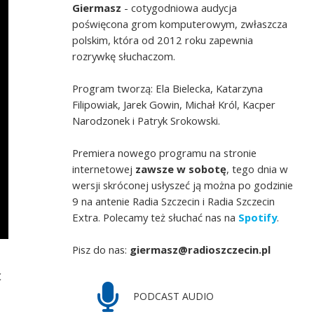
Giermasz
- cotygodniowa audycja
poświęcona grom komputerowym, zwłaszcza
polskim, która od 2012 roku zapewnia
rozrywkę słuchaczom.
Program tworzą: Ela Bielecka, Katarzyna
Filipowiak, Jarek Gowin, Michał Król, Kacper
Narodzonek i Patryk Srokowski.
Premiera nowego programu na stronie
internetowej
zawsze w sobotę
, tego dnia w
wersji skróconej usłyszeć ją można po godzinie
9 na antenie Radia Szczecin i Radia Szczecin
Extra. Polecamy też słuchać nas na
Spotify
.
Pisz do nas:
giermasz@radioszczecin.pl
c
PODCAST AUDIO