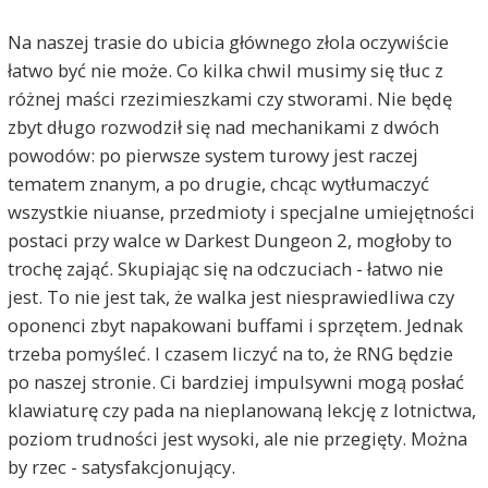
Na naszej trasie do ubicia głównego złola oczywiście
łatwo być nie może. Co kilka chwil musimy się tłuc z
różnej maści rzezimieszkami czy stworami. Nie będę
zbyt długo rozwodził się nad mechanikami z dwóch
powodów: po pierwsze system turowy jest raczej
tematem znanym, a po drugie, chcąc wytłumaczyć
wszystkie niuanse, przedmioty i specjalne umiejętności
postaci przy walce w Darkest Dungeon 2, mogłoby to
trochę zająć. Skupiając się na odczuciach - łatwo nie
jest. To nie jest tak, że walka jest niesprawiedliwa czy
oponenci zbyt napakowani buffami i sprzętem. Jednak
trzeba pomyśleć. I czasem liczyć na to, że RNG będzie
po naszej stronie. Ci bardziej impulsywni mogą posłać
klawiaturę czy pada na nieplanowaną lekcję z lotnictwa,
poziom trudności jest wysoki, ale nie przegięty. Można
by rzec - satysfakcjonujący.