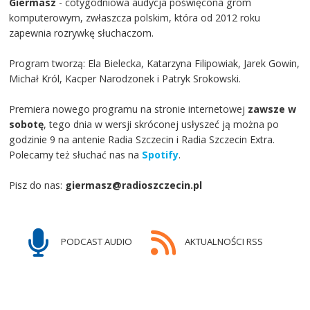
Giermasz
- cotygodniowa audycja poświęcona grom
komputerowym, zwłaszcza polskim, która od 2012 roku
zapewnia rozrywkę słuchaczom.
Program tworzą: Ela Bielecka, Katarzyna Filipowiak, Jarek Gowin,
Michał Król, Kacper Narodzonek i Patryk Srokowski.
Premiera nowego programu na stronie internetowej
zawsze w
sobotę
, tego dnia w wersji skróconej usłyszeć ją można po
godzinie 9 na antenie Radia Szczecin i Radia Szczecin Extra.
Polecamy też słuchać nas na
Spotify
.
Pisz do nas:
giermasz@radioszczecin.pl
PODCAST AUDIO
AKTUALNOŚCI RSS