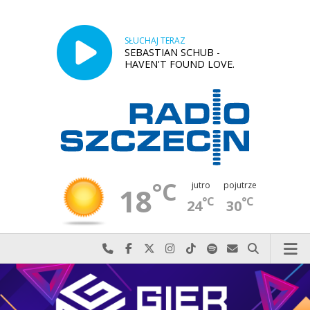
SŁUCHAJ TERAZ
SEBASTIAN SCHUB -
HAVEN'T FOUND LOVE.
°C
jutro
pojutrze
18
°C
°C
24
30
Najlepiej po prostu do nas zadzwoń
Odwiedź nas na Facebook-u
Odwiedź nas na X
Odwiedź nas na Instagram-ie
Odwiedź nas na TikTok-u
Szukaj nas na Spotify
Wyślij do nas w
Szukaj