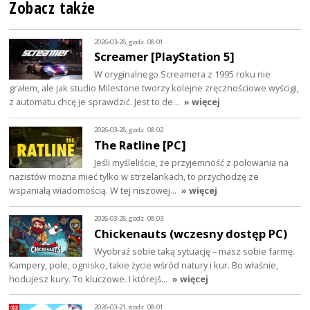
Zobacz także
2026-03-28, godz. 08:01
Screamer [PlayStation 5]
W oryginalnego Screamera z 1995 roku nie
grałem, ale jak studio Milestone tworzy kolejne zręcznościowe wyścigi,
z automatu chcę je sprawdzić. Jest to de…
» więcej
2026-03-28, godz. 08:02
The Ratline [PC]
Jeśli myśleliście, że przyjemność z polowania na
nazistów można mieć tylko w strzelankach, to przychodzę ze
wspaniałą wiadomością. W tej niszowej…
» więcej
2026-03-28, godz. 08:03
Chickenauts (wczesny dostęp PC)
Wyobraź sobie taką sytuację – masz sobie farmę.
Kampery, pole, ognisko, takie życie wśród natury i kur. Bo właśnie,
hodujesz kury. To kluczowe. I którejś…
» więcej
2026-03-21, godz. 08:01