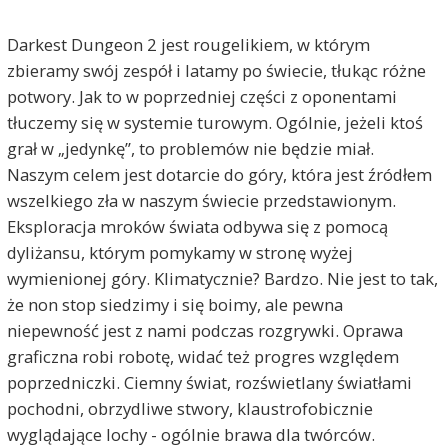
Darkest Dungeon 2 jest rougelikiem, w którym
zbieramy swój zespół i latamy po świecie, tłukąc różne
potwory. Jak to w poprzedniej części z oponentami
tłuczemy się w systemie turowym. Ogólnie, jeżeli ktoś
grał w „jedynkę”, to problemów nie będzie miał.
Naszym celem jest dotarcie do góry, która jest źródłem
wszelkiego zła w naszym świecie przedstawionym.
Eksploracja mroków świata odbywa się z pomocą
dyliżansu, którym pomykamy w stronę wyżej
wymienionej góry. Klimatycznie? Bardzo. Nie jest to tak,
że non stop siedzimy i się boimy, ale pewna
niepewność jest z nami podczas rozgrywki. Oprawa
graficzna robi robotę, widać też progres względem
poprzedniczki. Ciemny świat, rozświetlany światłami
pochodni, obrzydliwe stwory, klaustrofobicznie
wyglądające lochy - ogólnie brawa dla twórców.