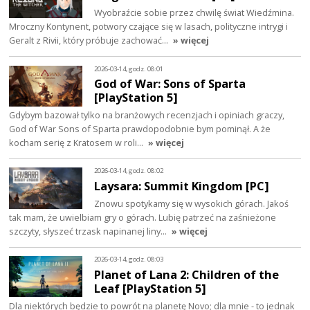
Wyobraźcie sobie przez chwilę świat Wiedźmina.
Mroczny Kontynent, potwory czające się w lasach, polityczne intrygi i
Geralt z Rivii, który próbuje zachować…
» więcej
2026-03-14, godz. 08:01
God of War: Sons of Sparta
[PlayStation 5]
Gdybym bazował tylko na branżowych recenzjach i opiniach graczy,
God of War Sons of Sparta prawdopodobnie bym pominął. A że
kocham serię z Kratosem w roli…
» więcej
2026-03-14, godz. 08:02
Laysara: Summit Kingdom [PC]
Znowu spotykamy się w wysokich górach. Jakoś
tak mam, że uwielbiam gry o górach. Lubię patrzeć na zaśnieżone
szczyty, słyszeć trzask napinanej liny…
» więcej
2026-03-14, godz. 08:03
Planet of Lana 2: Children of the
Leaf [PlayStation 5]
Dla niektórych będzie to powrót na planetę Novo; dla mnie - to jednak