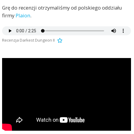
Grę do recenzji otrzymaliśmy od polskiego oddziału
firmy
Plaion
.
Recenzja Darkest Dungeon II