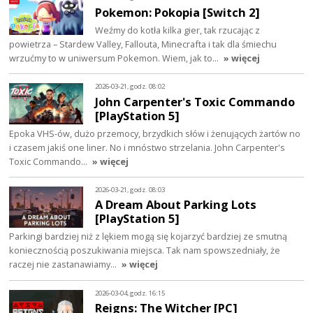
Pokemon: Pokopia [Switch 2]
Weźmy do kotła kilka gier, tak rzucając z
powietrza – Stardew Valley, Fallouta, Minecrafta i tak dla śmiechu
wrzućmy to w uniwersum Pokemon. Wiem, jak to…
» więcej
2026-03-21, godz. 08:02
John Carpenter's Toxic Commando
[PlayStation 5]
Epoka VHS-ów, dużo przemocy, brzydkich słów i żenujących żartów no
i czasem jakiś one liner. No i mnóstwo strzelania. John Carpenter's
Toxic Commando…
» więcej
2026-03-21, godz. 08:03
A Dream About Parking Lots
[PlayStation 5]
Parkingi bardziej niż z lękiem mogą się kojarzyć bardziej ze smutną
koniecznością poszukiwania miejsca. Tak nam spowszedniały, że
raczej nie zastanawiamy…
» więcej
2026-03-04, godz. 16:15
Reigns: The Witcher [PC]