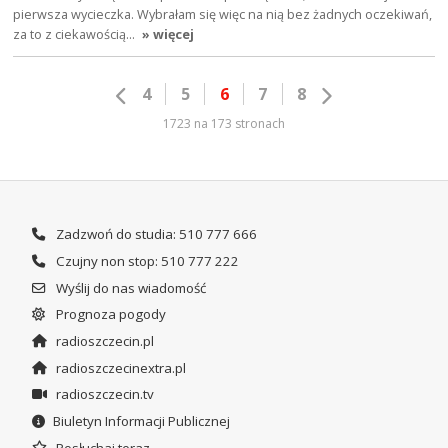
pierwsza wycieczka. Wybrałam się więc na nią bez żadnych oczekiwań,
za to z ciekawością…
» więcej
4
5
6
7
8
1723 na 173 stronach
Zadzwoń do studia: 510 777 666
Czujny non stop: 510 777 222
Wyślij do nas wiadomość
Prognoza pogody
radioszczecin.pl
radioszczecinextra.pl
radioszczecin.tv
Biuletyn Informacji Publicznej
Posłuchaj teraz