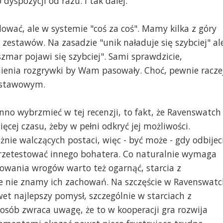
 dyspozycji od razu. I tak dalej.
ować, ale w systemie "coś za coś". Mamy kilka z góry
estawów. Na zasadzie "unik naładuje się szybciej" al
zmar pojawi się szybciej". Sami sprawdzicie,
nienia rozgrywki by Wam pasowały. Choć, pewnie racze
odstawowym.
nno wybrzmieć w tej recenzji, to fakt, że Ravenswatch
ięcej czasu, żeby w pełni odkryć jej możliwości.
różnie walczących postaci, więc - być może - gdy odbijec
przetestować innego bohatera. Co naturalnie wymaga
howania wrogów warto też ogarnąć, starcia z
 nie znamy ich zachowań. Na szczęście w Ravenswatc
et najlepszy pomysł, szczególnie w starciach z
osób zwraca uwagę, że to w kooperacji gra rozwija