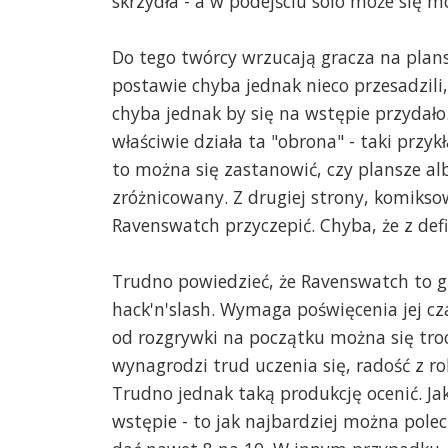
skrzydła - a w podejściu solo może się 
Do tego twórcy wrzucają gracza na plans
postawie chyba jednak nieco przesadzili
chyba jednak by się na wstępie przydało.
właściwie działa ta "obrona" - taki przyk
to można się zastanowić, czy plansze alb
zróżnicowany. Z drugiej strony, komikso
Ravenswatch przyczepić. Chyba, że z defin
Trudno powiedzieć, że Ravenswatch to g
hack'n'slash. Wymaga poświęcenia jej cz
od rozgrywki na początku można się troc
wynagrodzi trud uczenia się, radość z 
Trudno jednak taką produkcję ocenić. Jak 
wstępie - to jak najbardziej można polec