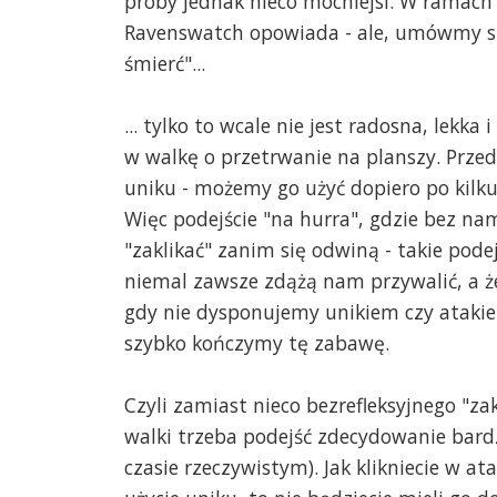
próby jednak nieco mocniejsi. W ramach k
Ravenswatch opowiada - ale, umówmy się
śmierć"...
... tylko to wcale nie jest radosna, lekka
w walkę o przetrwanie na planszy. Prze
uniku - możemy go użyć dopiero po kilk
Więc podejście "na hurra", gdzie bez n
"zaklikać" zanim się odwiną - takie pode
niemal zawsze zdążą nam przywalić, a że
gdy nie dysponujemy unikiem czy atakie
szybko kończymy tę zabawę.
Czyli zamiast nieco bezrefleksyjnego "z
walki trzeba podejść zdecydowanie bardzi
czasie rzeczywistym). Jak klikniecie w atak