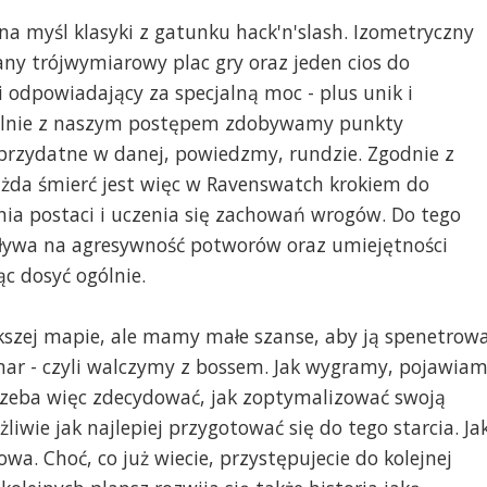
na myśl klasyki z gatunku hack'n'slash. Izometryczny
any trójwymiarowy plac gry oraz jeden cios do
 odpowiadający za specjalną moc - plus unik i
uralnie z naszym postępem zdobywamy punkty
przydatne w danej, powiedzmy, rundzie. Zgodnie z
każda śmierć jest więc w Ravenswatch krokiem do
ia postaci i uczenia się zachowań wrogów. Do tego
ływa na agresywność potworów oraz umiejętności
c dosyć ogólnie.
szej mapie, ale mamy małe szanse, aby ją spenetrow
zmar - czyli walczymy z bossem. Jak wygramy, pojawia
rzeba więc zdecydować, jak zoptymalizować swoją
iwie jak najlepiej przygotować się do tego starcia. Ja
wa. Choć, co już wiecie, przystępujecie do kolejnej