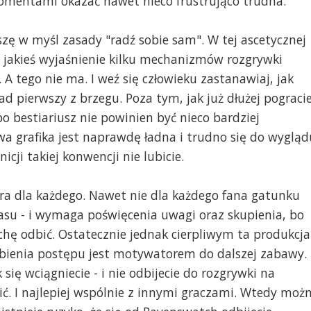
momentami okazać nawet nieco frustrująco trudna.
zę w myśl zasady "radź sobie sam". W tej ascetycznej
, jakieś wyjaśnienie kilku mechanizmów rozgrywki
 A tego nie ma. I weź się człowieku zastanawiaj, jak
ład pierwszy z brzegu. Poza tym, jak już dłużej pogracie
o bestiariusz nie powinien być nieco bardziej
wa grafika jest naprawdę ładna i trudno się do wygląd
icji takiej konwencji nie lubicie.
ra dla każdego. Nawet nie dla każdego fana gatunku
asu - i wymaga poświęcenia uwagi oraz skupienia, bo
hę odbić. Ostatecznie jednak cierpliwym ta produkcja
robienia postępu jest motywatorem do dalszej zabawy.
się wciągniecie - i nie odbijecie do rozgrywki na
ić. I najlepiej wspólnie z innymi graczami. Wtedy moż