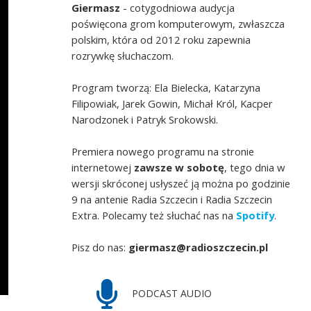
Giermasz
- cotygodniowa audycja
poświęcona grom komputerowym, zwłaszcza
polskim, która od 2012 roku zapewnia
rozrywkę słuchaczom.
Program tworzą: Ela Bielecka, Katarzyna
Filipowiak, Jarek Gowin, Michał Król, Kacper
Narodzonek i Patryk Srokowski.
Premiera nowego programu na stronie
internetowej
zawsze w sobotę
, tego dnia w
wersji skróconej usłyszeć ją można po godzinie
9 na antenie Radia Szczecin i Radia Szczecin
Extra. Polecamy też słuchać nas na
Spotify
.
Pisz do nas:
giermasz@radioszczecin.pl
PODCAST AUDIO