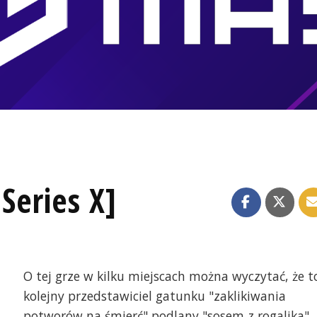
Series X]
O tej grze w kilku miejscach można wyczytać, że t
kolejny przedstawiciel gatunku "zaklikiwania
potworów na śmierć" podlany "sosem z rogalika".