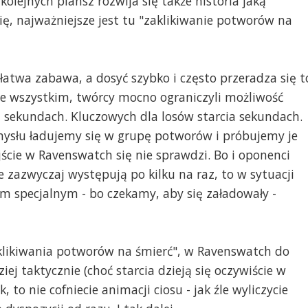
olejnych plansz rozwija się także historia jaką
, najważniejsze jest tu "zaklikiwanie potworów na
 i łatwa zabawa, a dosyć szybko i często przeradza się t
de wszystkim, twórcy mocno ograniczyli możliwość
u sekundach. Kluczowych dla losów starcia sekundach.
amysłu ładujemy się w grupę potworów i próbujemy je
jście w Ravenswatch się nie sprawdzi. Bo i oponenci
 zazwyczaj występują po kilku na raz, to w sytuacji
m specjalnym - bo czekamy, aby się załadowały -
aklikiwania potworów na śmierć", w Ravenswatch do
ej taktycznie (choć starcia dzieją się oczywiście w
, to nie cofniecie animacji ciosu - jak źle wyliczycie