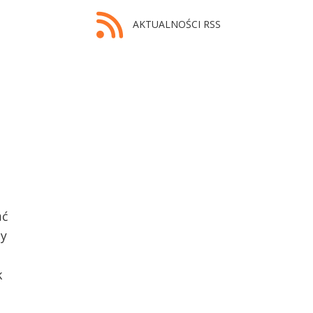
AKTUALNOŚCI RSS
ać
my
k