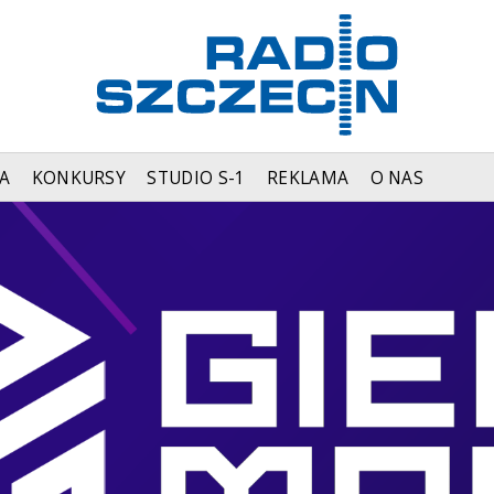
A
KONKURSY
STUDIO S-1
REKLAMA
O NAS