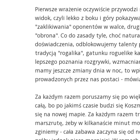
Pierwsze wrażenie oczywiście przywodzi 
widok, czyli lekko z boku i góry pokazyw
"zaklikiwania" oponentów w walce, drugi
"obrona". Co do zasady tyle, choć nat
doświadczenia, odblokowujemy talenty 
tradycją "rogalika", gatunku roguelike 
lepszego poznania rozgrywki, wzmacnian
mamy jeszcze zmiany dnia w noc, to wp
prowadzonych przez nas postaci - mówią
Za każdym razem poruszamy się po więk
całą, bo po jakimś czasie budzi się Kos
się na nowej mapie. Za każdym razem t
marszrutę, żeby w kilkanaście minut możl
zginiemy - cała zabawa zaczyna się od no