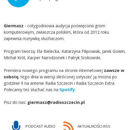
Giermasz
- cotygodniowa audycja poświęcona grom
komputerowym, zwłaszcza polskim, która od 2012 roku
zapewnia rozrywkę słuchaczom.
Program tworzą: Ela Bielecka, Katarzyna Filipowiak, Jarek Gowin,
Michał Król, Kacper Narodzonek i Patryk Srokowski.
Premiera nowego programu na stronie internetowej
zawsze w
sobotę
, tego dnia w wersji skróconej usłyszeć ją można po
godzinie 9 na antenie Radia Szczecin i Radia Szczecin Extra.
Polecamy też słuchać nas na
Spotify
.
Pisz do nas:
giermasz@radioszczecin.pl
PODCAST AUDIO
AKTUALNOŚCI RSS