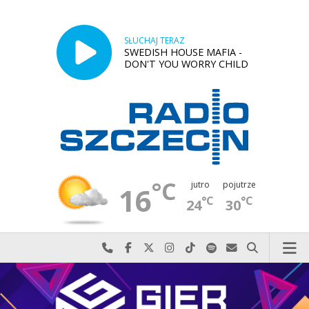
SŁUCHAJ TERAZ
SWEDISH HOUSE MAFIA -
DON'T YOU WORRY CHILD
°C
jutro
pojutrze
16
°C
°C
24
30
Najlepiej po prostu do nas zadzwoń
Odwiedź nas na Facebook-u
Odwiedź nas na X
Odwiedź nas na Instagram-ie
Odwiedź nas na TikTok-u
Szukaj nas na Spotify
Wyślij do nas w
Szukaj