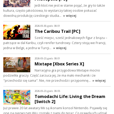
Jeśli ktoś nie jest w stanie pojąć, że gry to także
kultura, często jakościowa, to wystarczy takiej osobie pokazać
dowolną produkcję czeskiego studia…
» więcej
2026-05-30, godz. 08:01
The Caribou Trail [PC]
Sześć miejsc, sześć jednakowych figur z brązu –
patrzące w dal Karibu, czyli renifer tundrowy. Cztery stoją we Francji,
jedna w Belgii, a jedna w Turcji…
» więcej
2026-05-23, godz. 08:01
Mixtape [Xbox Series X]
Narracyjna gra przygodowa Mixtape mocno
podzieliła graczy. Część zarzuca jej, że ma mało mechanik i że
"przechodzi się sama". Nie, nie przechodzi i przypomnę…
» więcej
2026-05-23, godz. 08:05
Tomodachi Life: Living the Dream
[Switch 2]
Już prawie 20 lat awatary Mii są ikonami konsol Nintendo. Pojawiły się
one na pierwszym Wii i zostały z nami do teraz. Co prawda ich udział