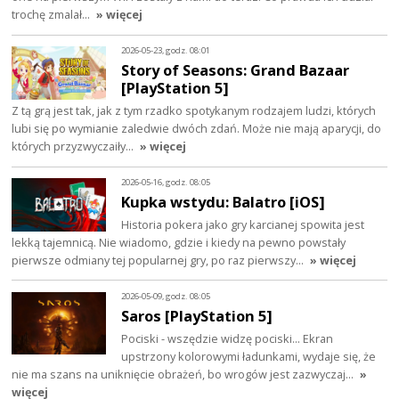
trochę zmalał…
» więcej
2026-05-23, godz. 08:01
Story of Seasons: Grand Bazaar
[PlayStation 5]
Z tą grą jest tak, jak z tym rzadko spotykanym rodzajem ludzi, których
lubi się po wymianie zaledwie dwóch zdań. Może nie mają aparycji, do
których przyzwyczaiły…
» więcej
2026-05-16, godz. 08:05
Kupka wstydu: Balatro [iOS]
Historia pokera jako gry karcianej spowita jest
lekką tajemnicą. Nie wiadomo, gdzie i kiedy na pewno powstały
pierwsze odmiany tej popularnej gry, po raz pierwszy…
» więcej
2026-05-09, godz. 08:05
Saros [PlayStation 5]
Pociski - wszędzie widzę pociski... Ekran
upstrzony kolorowymi ładunkami, wydaje się, że
nie ma szans na uniknięcie obrażeń, bo wrogów jest zazwyczaj…
»
więcej