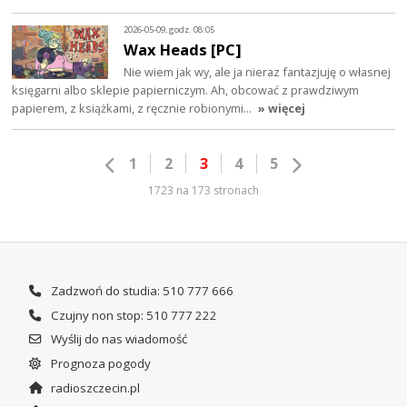
2026-05-09, godz. 08:05
Wax Heads [PC]
Nie wiem jak wy, ale ja nieraz fantazjuję o własnej
księgarni albo sklepie papierniczym. Ah, obcować z prawdziwym
papierem, z książkami, z ręcznie robionymi…
» więcej
1
2
3
4
5
1723 na 173 stronach
Zadzwoń do studia: 510 777 666
Czujny non stop: 510 777 222
Wyślij do nas wiadomość
Prognoza pogody
radioszczecin.pl