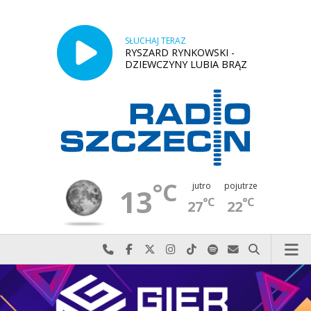
SŁUCHAJ TERAZ
RYSZARD RYNKOWSKI -
DZIEWCZYNY LUBIA BRĄZ
°C
jutro
pojutrze
13
°C
°C
27
22
Najlepiej po prostu do nas zadzwoń
Odwiedź nas na Facebook-u
Odwiedź nas na X
Odwiedź nas na Instagram-ie
Odwiedź nas na TikTok-u
Szukaj nas na Spotify
Wyślij do nas w
Szukaj