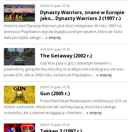
2025-02-15, godz. 07:30
Dynasty Warriors, znane w Europie
jako... Dynasty Warriors 2 (1997 r.)
Historia serii Dynasty Warriors jest dość nietypowa. W roku 1997 na
pierwsze PlayStation wyszła bijatyka pod tym tytułem, która de facto
dała początek całego…
» więcej
2025-02-01, godz. 07:30
The Getaway (2002 r.)
Gdy ktoś pyta o grę z otwartym światem z
powiedzmy gangsterską otoczką, to praktycznie każdy gracz od razu
powie GTA. Ale w 2002 roku na konsoli PlayStation…
» więcej
2025-01-18, godz. 07:30
Gun (2005 r.)
Przed Red Dead Redemption mieliśmy już GTA na
dzikim zachodzie. Może nie tak zachwycającą, może bez takiego
rozmachu, ale szalenie wciągającą i chwilami…
» więcej
2025-01-18, godz. 07:30
Tekken 3 (1997 r.)