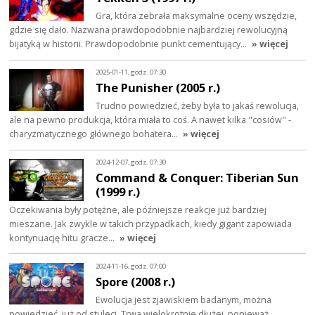
Gra, która zebrała maksymalne oceny wszędzie,
gdzie się dało. Nazwana prawdopodobnie najbardziej rewolucyjną
bijatyką w historii. Prawdopodobnie punkt cementujący…
» więcej
2025-01-11, godz. 07:30
The Punisher (2005 r.)
Trudno powiedzieć, żeby była to jakaś rewolucja,
ale na pewno produkcja, która miała to coś. A nawet kilka "cosiów" -
charyzmatycznego głównego bohatera…
» więcej
2024-12-07, godz. 07:30
Command & Conquer: Tiberian Sun
(1999 r.)
Oczekiwania były potężne, ale późniejsze reakcje już bardziej
mieszane. Jak zwykle w takich przypadkach, kiedy gigant zapowiada
kontynuację hitu gracze…
» więcej
2024-11-16, godz. 07:00
Spore (2008 r.)
Ewolucja jest zjawiskiem badanym, można
powiedzieć, już od stuleci. Trwa wielokrotnie dłużej, ponieważ