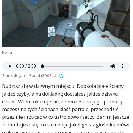
Portal
Stare ale jare - Portal (2007 r.)
Budzisz się w dziwnym miejscu. Dookoła białe ściany,
jakieś szyby, a na dokładkę dostajesz jakieś dziwne
działo. Wtem okazuje się, że możesz za jego pomocą
możesz na tych ścianach kłaść portale, przechodzić
przez nie i rzucać w to ustrojstwo rzeczy. Zanim jeszcze
zorientujesz się, co się dzieje jakiś głos z głośnika mówi
o eksperymentach, a na koniec obiecuje ci w nagrodę