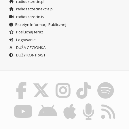
radioszczecin.pl
radioszczecinextra.pl
radioszczecin.tv
Biuletyn Informacji Publicznej
Posłuchaj teraz
Logowanie
DUŻA CZCIONKA
DUŻY KONTRAST