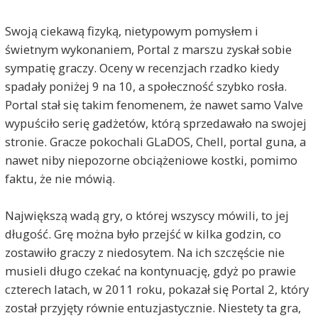
Swoją ciekawą fizyką, nietypowym pomysłem i
świetnym wykonaniem, Portal z marszu zyskał sobie
sympatię graczy. Oceny w recenzjach rzadko kiedy
spadały poniżej 9 na 10, a społeczność szybko rosła.
Portal stał się takim fenomenem, że nawet samo Valve
wypuściło serię gadżetów, którą sprzedawało na swojej
stronie. Gracze pokochali GLaDOS, Chell, portal guna, a
nawet niby niepozorne obciążeniowe kostki, pomimo
faktu, że nie mówią.
Największą wadą gry, o której wszyscy mówili, to jej
długość. Grę można było przejść w kilka godzin, co
zostawiło graczy z niedosytem. Na ich szczęście nie
musieli długo czekać na kontynuację, gdyż po prawie
czterech latach, w 2011 roku, pokazał się Portal 2, który
został przyjęty równie entuzjastycznie. Niestety ta gra,