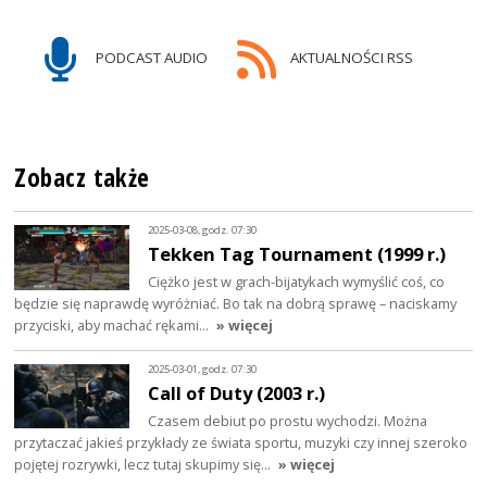
PODCAST AUDIO
AKTUALNOŚCI RSS
Zobacz także
2025-03-08, godz. 07:30
Tekken Tag Tournament (1999 r.)
Ciężko jest w grach-bijatykach wymyślić coś, co
będzie się naprawdę wyróżniać. Bo tak na dobrą sprawę – naciskamy
przyciski, aby machać rękami…
» więcej
2025-03-01, godz. 07:30
Call of Duty (2003 r.)
Czasem debiut po prostu wychodzi. Można
przytaczać jakieś przykłady ze świata sportu, muzyki czy innej szeroko
pojętej rozrywki, lecz tutaj skupimy się…
» więcej