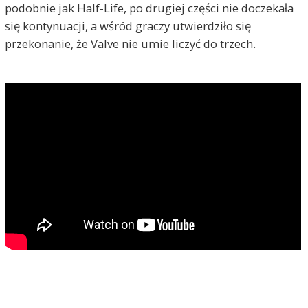
podobnie jak Half-Life, po drugiej części nie doczekała
się kontynuacji, a wśród graczy utwierdziło się
przekonanie, że Valve nie umie liczyć do trzech.