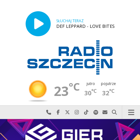
SŁUCHAJ TERAZ
DEF LEPPARD - LOVE BITES
°C
jutro
pojutrze
23
°C
°C
30
32
Najlepiej po prostu do nas zadzwoń
Odwiedź nas na Facebook-u
Odwiedź nas na X
Odwiedź nas na Instagram-ie
Odwiedź nas na TikTok-u
Szukaj nas na Spotify
Wyślij do nas w
Szukaj