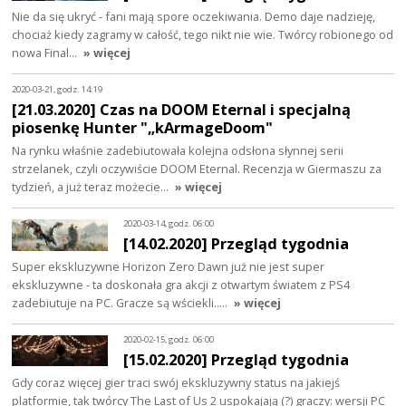
Nie da się ukryć - fani mają spore oczekiwania. Demo daje nadzieję,
chociaż kiedy zagramy w całość, tego nikt nie wie. Twórcy robionego od
nowa Final…
» więcej
2020-03-21, godz. 14:19
[21.03.2020] Czas na DOOM Eternal i specjalną
piosenkę Hunter "„kArmageDoom"
Na rynku właśnie zadebiutowała kolejna odsłona słynnej serii
strzelanek, czyli oczywiście DOOM Eternal. Recenzja w Giermaszu za
tydzień, a już teraz możecie…
» więcej
2020-03-14, godz. 06:00
[14.02.2020] Przegląd tygodnia
Super ekskluzywne Horizon Zero Dawn już nie jest super
ekskluzywne - ta doskonała gra akcji z otwartym światem z PS4
zadebiutuje na PC. Gracze są wściekli..…
» więcej
2020-02-15, godz. 06:00
[15.02.2020] Przegląd tygodnia
Gdy coraz więcej gier traci swój ekskluzywny status na jakiejś
platformie, tak twórcy The Last of Us 2 uspokajają (?) graczy: wersji PC