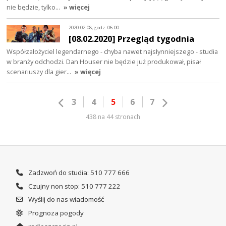
nie będzie, tylko…
» więcej
2020-02-08, godz. 06:00
[08.02.2020] Przegląd tygodnia
Współzałożyciel legendarnego - chyba nawet najsłynniejszego - studia
w branży odchodzi. Dan Houser nie będzie już produkował, pisał
scenariuszy dla gier…
» więcej
3
4
5
6
7
438 na 44 stronach
Zadzwoń do studia: 510 777 666
Czujny non stop: 510 777 222
Wyślij do nas wiadomość
Prognoza pogody