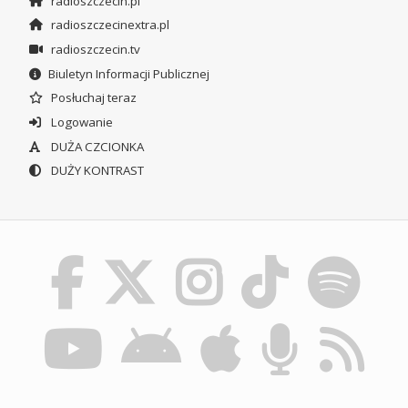
radioszczecin.pl
radioszczecinextra.pl
radioszczecin.tv
Biuletyn Informacji Publicznej
Posłuchaj teraz
Logowanie
DUŻA CZCIONKA
DUŻY KONTRAST