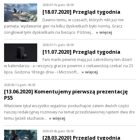
2020-07-18, godz. 06:00
[18.07.2020] Przegląd tygodnia
Dawno temu, w czasach, których nikt już nie
pamięta, wydawanie gier na kilku dyskietkach było normą. Gracz
żonglował tymi dyskietkami na bieżąco. Później…
» więcej
2020-07-11, godz. 06:00
[11.07.2020] Przegląd tygodnia
Fani marki pewnie mają już zakreślony ten dzień
w kalendarzu - a i wszyscy gracze powinni z ciekawością czekać na 23
lipca. Godzina 18 tego dnia - i Microsoft…
» więcej
2020-06-13, godz. 06:00
[13.06.2020] Komentujemy pierwszą prezentację
PS5
Właściwie tytuł wszystko wyjaśnia: posłuchajcie zatem dwóch części
naszej redakcyjnej rozmowy na temat przedstawionej raptem dwa dni
temu (jeżeli słuchacie…
» więcej
2020-03-28, godz. 06:00
[28.03.2020] Przegląd tygodnia