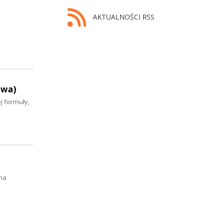
AKTUALNOŚCI RSS
twa)
 formuły,
zna