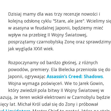
Dzisiaj mamy dla was trzy recenzje nowości i
kolejną odsłonę cyklu "Stare, ale jare". Wcielimy si
w asasyna w feudalnej Japonii, będziemy mieć
wpływ na przebieg II Wojny Światowej,
posprzątamy czarnobylską Zonę oraz sprawdzimy
jak wygląda XXVI wiek.
Rozpoczynamy od bardzo głośnej, z różnych
powodów, premiery. Ela Bielecka przeniosła się do
Japonii, ogrywając
Assassin’s Creed: Shadows
.
Wojna wymaga poświęceń. Wie to Jarek Gowin,
który zwiedził pola bitwy II Wojny Światowej w
kazują, że teren wokół elektrowni w Czarnobylu będzie
cy lat. Michał Król udał się do Zony i próbował