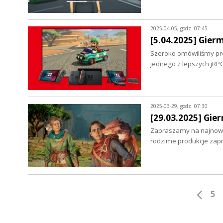
2025-04-05, godz. 07:45
[5.04.2025] Gier
Szeroko omówiliśmy pre
jednego z lepszych jRP
2025-03-29, godz. 07:30
[29.03.2025] Gie
Zapraszamy na najnows
rodzime produkcje zap
5