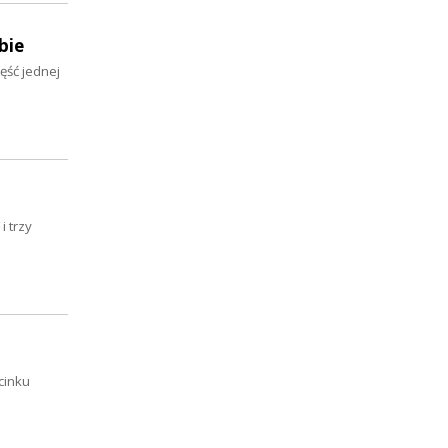
bie
ęść jednej
i trzy
cinku