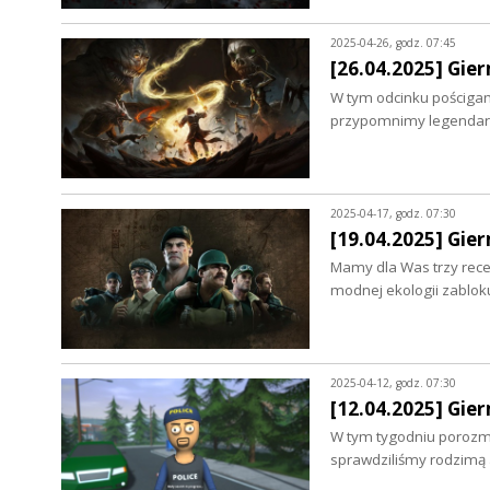
2025-04-26, godz. 07:45
[26.04.2025] Gier
W tym odcinku pościgam
przypomnimy legendarną 
2025-04-17, godz. 07:30
[19.04.2025] Gier
Mamy dla Was trzy rece
modnej ekologii zablo
2025-04-12, godz. 07:30
[12.04.2025] Gie
W tym tygodniu porozma
sprawdziliśmy rodzimą 