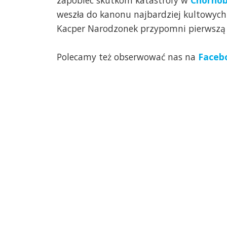
zapobiec skutkom katastrofy w
Chornob
weszła do kanonu najbardziej kultowych b
Kacper Narodzonek przypomni pierwszą g
Polecamy też obserwować nas na
Faceb