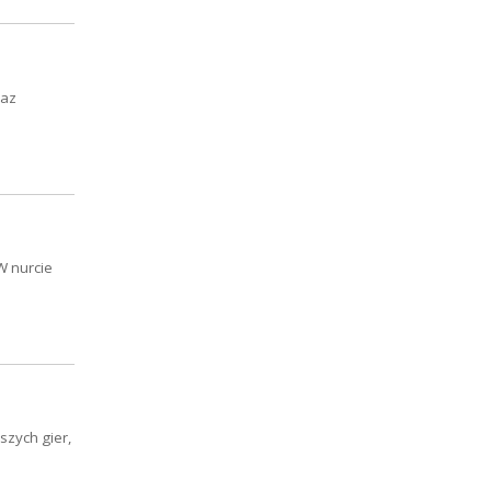
raz
W nurcie
szych gier,