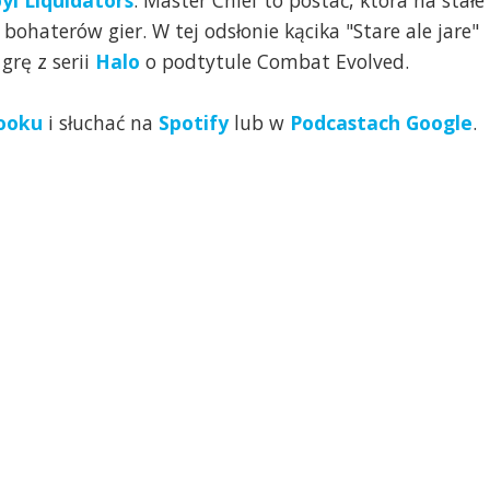
yl Liquidators
. Master Chief to postać, która na stałe
ohaterów gier. W tej odsłonie kącika "Stare ale jare"
rę z serii
Halo
o podtytule Combat Evolved.
ooku
i słuchać na
Spotify
lub w
Podcastach Google
.