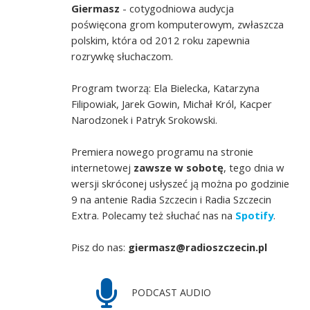
Giermasz
- cotygodniowa audycja
poświęcona grom komputerowym, zwłaszcza
polskim, która od 2012 roku zapewnia
rozrywkę słuchaczom.
Program tworzą: Ela Bielecka, Katarzyna
Filipowiak, Jarek Gowin, Michał Król, Kacper
Narodzonek i Patryk Srokowski.
Premiera nowego programu na stronie
internetowej
zawsze w sobotę
, tego dnia w
wersji skróconej usłyszeć ją można po godzinie
9 na antenie Radia Szczecin i Radia Szczecin
Extra. Polecamy też słuchać nas na
Spotify
.
Pisz do nas:
giermasz@radioszczecin.pl
PODCAST AUDIO