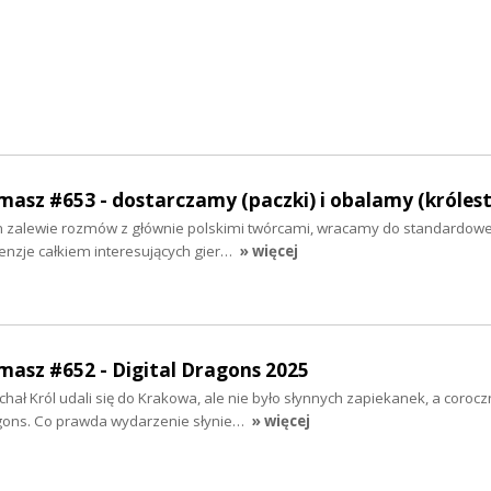
rmasz #653 - dostarczamy (paczki) i obalamy (króles
 zalewie rozmów z głównie polskimi twórcami, wracamy do standardowej
enzje całkiem interesujących gier…
» więcej
rmasz #652 - Digital Dragons 2025
hał Król udali się do Krakowa, ale nie było słynnych zapiekanek, a coroc
agons. Co prawda wydarzenie słynie…
» więcej