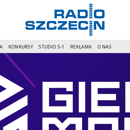
A
KONKURSY
STUDIO S-1
REKLAMA
O NAS