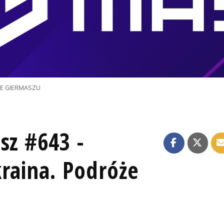
JE GIERMASZU
sz #643 -
raina. Podróże