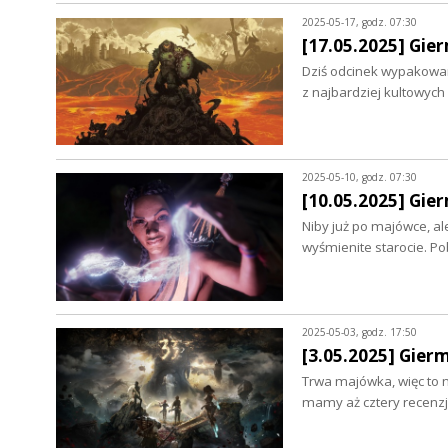
2025-05-17, godz. 07:30
[17.05.2025] Gie
Dziś odcinek wypakowan
z najbardziej kultowych
2025-05-10, godz. 07:30
[10.05.2025] Gier
Niby już po majówce, al
wyśmienite starocie. 
2025-05-03, godz. 17:50
[3.05.2025] Gierm
Trwa majówka, więc to 
mamy aż cztery recenz