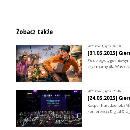
Zobacz także
2025-05-31, godz. 07:30
[31.05.2025] Gie
Po ubiegłotygodniowym
czyli mamy dla Was rec
2025-05-25, godz. 20:16
[24.05.2025] Gie
Kacper Narodzonek i Mic
konferencja Digital Dr