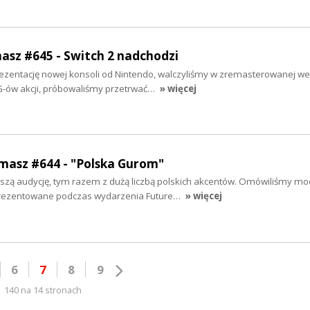
masz #645 - Switch 2 nadchodzi
zentację nowej konsoli od Nintendo, walczyliśmy w zremasterowanej wer
G-ów akcji, próbowaliśmy przetrwać…
» więcej
rmasz #644 - "Polska Gurom"
zą audycję, tym razem z dużą liczbą polskich akcentów. Omówiliśmy mo
rezentowane podczas wydarzenia Future…
» więcej
6
7
8
9
140 na 14 stronach