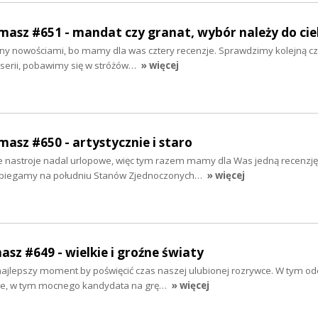
rmasz #651 - mandat czy granat, wybór należy do cie
y nowościami, bo mamy dla was cztery recenzje. Sprawdzimy kolejną cz
 serii, pobawimy się w stróżów…
» więcej
masz #650 - artystycznie i staro
e nastroje nadal urlopowe, więc tym razem mamy dla Was jedną recenzję 
Pobiegamy na południu Stanów Zjednoczonych…
» więcej
asz #649 - wielkie i groźne światy
najlepszy moment by poświęcić czas naszej ulubionej rozrywce. W tym od
je, w tym mocnego kandydata na grę…
» więcej