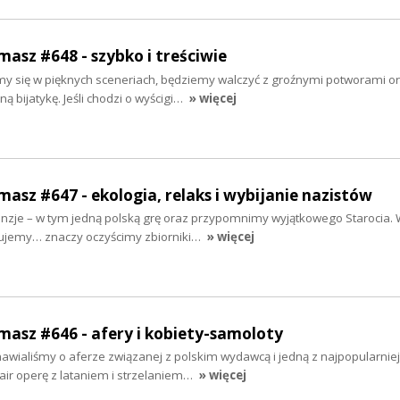
masz #648 - szybko i treściwie
y się w pięknych sceneriach, będziemy walczyć z groźnymi potworami o
bijatykę. Jeśli chodzi o wyścigi…
» więcej
masz #647 - ekologia, relaks i wybijanie nazistów
nzje – w tym jedną polską grę oraz przypomnimy wyjątkowego Starocia. 
kujemy… znaczy oczyścimy zbiorniki…
» więcej
rmasz #646 - afery i kobiety-samoloty
wialiśmy o aferze związanej z polskim wydawcą i jedną z najpopularniej
air operę z lataniem i strzelaniem…
» więcej