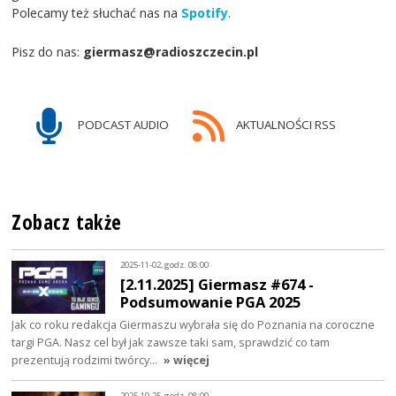
Polecamy też słuchać nas na
Spotify
.
Pisz do nas:
giermasz@radioszczecin.pl
PODCAST AUDIO
AKTUALNOŚCI RSS
Zobacz także
2025-11-02, godz. 08:00
[2.11.2025] Giermasz #674 -
Podsumowanie PGA 2025
Jak co roku redakcja Giermaszu wybrała się do Poznania na coroczne
targi PGA. Nasz cel był jak zawsze taki sam, sprawdzić co tam
prezentują rodzimi twórcy…
» więcej
2025-10-25, godz. 08:00