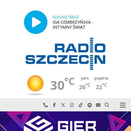
SŁUCHAJ TERAZ
IGA CEMBRZYŃSKA -
INTYMNY ŚWIAT
°C
jutro
pojutrze
30
°C
°C
26
22
Najlepiej po prostu do nas zadzwoń
Odwiedź nas na Facebook-u
Odwiedź nas na X
Odwiedź nas na Instagram-ie
Odwiedź nas na TikTok-u
Szukaj nas na Spotify
Wyślij do nas w
Szukaj