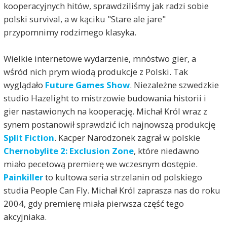
kooperacyjnych hitów, sprawdziliśmy jak radzi sobie
polski survival, a w kąciku "Stare ale jare"
przypomnimy rodzimego klasyka.
Wielkie internetowe wydarzenie, mnóstwo gier, a
wśród nich prym wiodą produkcje z Polski. Tak
wyglądało
Future Games Show
. Niezależne szwedzkie
studio Hazelight to mistrzowie budowania historii i
gier nastawionych na kooperację. Michał Król wraz z
synem postanowił sprawdzić ich najnowszą produkcję
Split Fiction
. Kacper Narodzonek zagrał w polskie
Chernobylite 2: Exclusion Zone
, które niedawno
miało pecetową premierę we wczesnym dostępie.
Painkiller
to kultowa seria strzelanin od polskiego
studia People Can Fly. Michał Król zaprasza nas do roku
2004, gdy premierę miała pierwsza część tego
akcyjniaka.