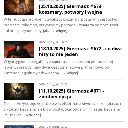
[25.10.2025] Giermasz #673 -
koszmary, potwory i wojna
W tej audycji spróbujemy zwalczyć koszmary, postaramy się zostać
mistrzem Pokemon, przywrócimy porządek świata za pomocą gradu
kul oraz przypomnimy, jak…
» więcej
2025-10-18, godz. 08:05
[18.10.2025] Giermasz #672 - co dwa
hity to nie jeden
W tym tygodniu biegaliśmy z samurajskim mieczem po feudalnej
Japonii, sprawdziliśmy dwie klasyczne hitowe platformówki od
Nintendo, ograliśmy odświeżoną…
» więcej
2025-10-11, godz. 08:00
[11.10.2025] Giermasz #671 -
zombiecepcja
Tak się złożyło, będzie dużo o wszelkiej maści stworach i zombiakach,
z którymi będziemy się bić w postapokaliptycznym mieście, będziemy
im uciekać…
» więcej
2025-10-04, godz. 08:00