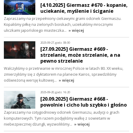
[4.10.2025] Giermasz #670 - kopanie,
uciekanie, myślenie i ściganie
Zapraszamy na przepełniony ciekawymi grami odcinek Giermaszu.
Kopaliśmy piłkę na zielonych boiskach, uciekaliśmy mrocznymi
uliczkami japońskiego miasteczka…
» więcej
2025-09-27, godz. 08:00
[27.09.2025] Giermasz #669 -
strzelanie, może strzelanie, a na
pewno strzelanie
Walczyliśmy o przetrwanie w mrocznej Polsce w latach 80. XX wieku,
zmierzyliśmy się z dyktatorem na planecie Kairos, sprawdziliśmy
odświeżoną wersję kultowej…
» więcej
2025-09-20, godz. 16:20
[20.09.2025] Giermasz #668 -
powolnie i cicho lub szybko i głośno
Zapraszamy na cotygodniowy odcinek Giermaszu, audycji o grach
komputerowych. Tym razem podjęliśmy walkę z sowietami w
niebezpiecznej dżungli, wyzwoliliśmy…
» więcej