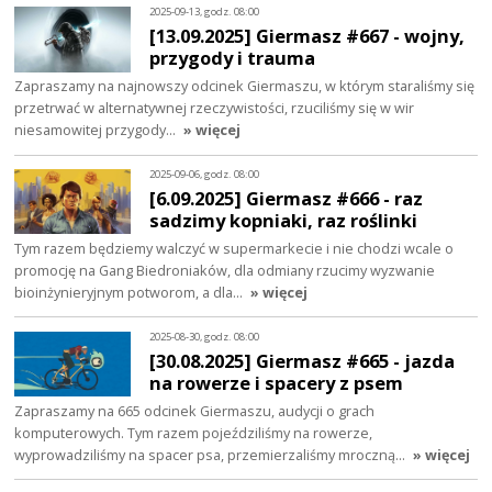
2025-09-13, godz. 08:00
[13.09.2025] Giermasz #667 - wojny,
przygody i trauma
Zapraszamy na najnowszy odcinek Giermaszu, w którym staraliśmy się
przetrwać w alternatywnej rzeczywistości, rzuciliśmy się w wir
niesamowitej przygody…
» więcej
2025-09-06, godz. 08:00
[6.09.2025] Giermasz #666 - raz
sadzimy kopniaki, raz roślinki
Tym razem będziemy walczyć w supermarkecie i nie chodzi wcale o
promocję na Gang Biedroniaków, dla odmiany rzucimy wyzwanie
bioinżynieryjnym potworom, a dla…
» więcej
2025-08-30, godz. 08:00
[30.08.2025] Giermasz #665 - jazda
na rowerze i spacery z psem
Zapraszamy na 665 odcinek Giermaszu, audycji o grach
komputerowych. Tym razem pojeździliśmy na rowerze,
wyprowadziliśmy na spacer psa, przemierzaliśmy mroczną…
» więcej