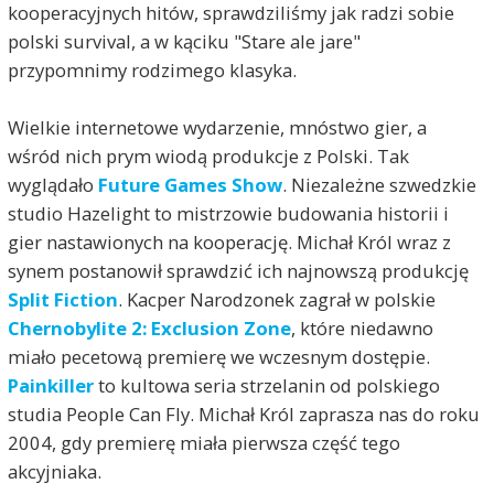
kooperacyjnych hitów, sprawdziliśmy jak radzi sobie
polski survival, a w kąciku "Stare ale jare"
przypomnimy rodzimego klasyka.
Wielkie internetowe wydarzenie, mnóstwo gier, a
wśród nich prym wiodą produkcje z Polski. Tak
wyglądało
Future Games Show
. Niezależne szwedzkie
studio Hazelight to mistrzowie budowania historii i
gier nastawionych na kooperację. Michał Król wraz z
synem postanowił sprawdzić ich najnowszą produkcję
Split Fiction
. Kacper Narodzonek zagrał w polskie
Chernobylite 2: Exclusion Zone
, które niedawno
miało pecetową premierę we wczesnym dostępie.
Painkiller
to kultowa seria strzelanin od polskiego
studia People Can Fly. Michał Król zaprasza nas do roku
2004, gdy premierę miała pierwsza część tego
akcyjniaka.