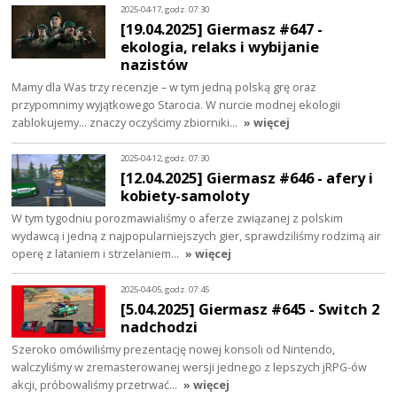
2025-04-17, godz. 07:30
[19.04.2025] Giermasz #647 -
ekologia, relaks i wybijanie
nazistów
Mamy dla Was trzy recenzje – w tym jedną polską grę oraz
przypomnimy wyjątkowego Starocia. W nurcie modnej ekologii
zablokujemy… znaczy oczyścimy zbiorniki…
» więcej
2025-04-12, godz. 07:30
[12.04.2025] Giermasz #646 - afery i
kobiety-samoloty
W tym tygodniu porozmawialiśmy o aferze związanej z polskim
wydawcą i jedną z najpopularniejszych gier, sprawdziliśmy rodzimą air
operę z lataniem i strzelaniem…
» więcej
2025-04-05, godz. 07:45
[5.04.2025] Giermasz #645 - Switch 2
nadchodzi
Szeroko omówiliśmy prezentację nowej konsoli od Nintendo,
walczyliśmy w zremasterowanej wersji jednego z lepszych jRPG-ów
akcji, próbowaliśmy przetrwać…
» więcej