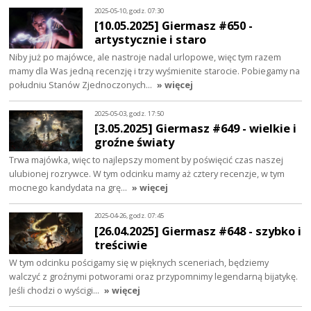
2025-05-10, godz. 07:30
[10.05.2025] Giermasz #650 -
artystycznie i staro
Niby już po majówce, ale nastroje nadal urlopowe, więc tym razem
mamy dla Was jedną recenzję i trzy wyśmienite starocie. Pobiegamy na
południu Stanów Zjednoczonych…
» więcej
2025-05-03, godz. 17:50
[3.05.2025] Giermasz #649 - wielkie i
groźne światy
Trwa majówka, więc to najlepszy moment by poświęcić czas naszej
ulubionej rozrywce. W tym odcinku mamy aż cztery recenzje, w tym
mocnego kandydata na grę…
» więcej
2025-04-26, godz. 07:45
[26.04.2025] Giermasz #648 - szybko i
treściwie
W tym odcinku pościgamy się w pięknych sceneriach, będziemy
walczyć z groźnymi potworami oraz przypomnimy legendarną bijatykę.
Jeśli chodzi o wyścigi…
» więcej