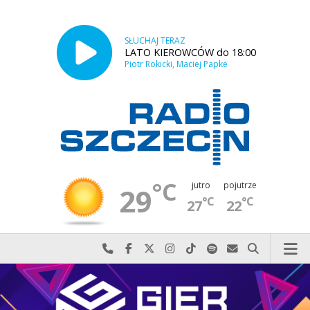
SŁUCHAJ TERAZ
LATO KIEROWCÓW do 18:00
Piotr Rokicki, Maciej Papke
°C
jutro
pojutrze
29
°C
°C
27
22
Najlepiej po prostu do nas zadzwoń
Odwiedź nas na Facebook-u
Odwiedź nas na X
Odwiedź nas na Instagram-ie
Odwiedź nas na TikTok-u
Szukaj nas na Spotify
Wyślij do nas w
Szukaj