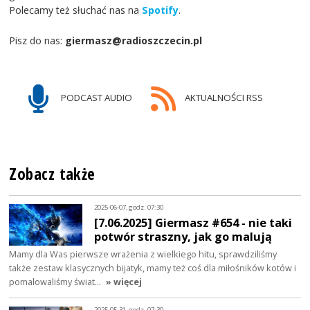
Polecamy też słuchać nas na
Spotify
.
Pisz do nas:
giermasz@radioszczecin.pl
PODCAST AUDIO
AKTUALNOŚCI RSS
Zobacz także
2025-06-07, godz. 07:30
[7.06.2025] Giermasz #654 - nie taki
potwór straszny, jak go malują
Mamy dla Was pierwsze wrażenia z wielkiego hitu, sprawdziliśmy
także zestaw klasycznych bijatyk, mamy też coś dla miłośników kotów i
pomalowaliśmy świat…
» więcej
2025-05-31, godz. 07:30