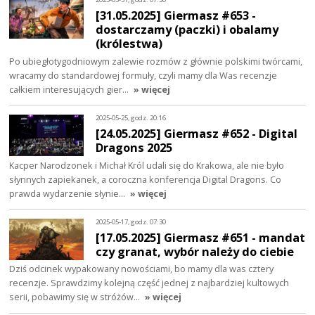
[31.05.2025] Giermasz #653 -
dostarczamy (paczki) i obalamy
(królestwa)
Po ubiegłotygodniowym zalewie rozmów z głównie polskimi twórcami,
wracamy do standardowej formuły, czyli mamy dla Was recenzje
całkiem interesujących gier…
» więcej
2025-05-25, godz. 20:16
[24.05.2025] Giermasz #652 - Digital
Dragons 2025
Kacper Narodzonek i Michał Król udali się do Krakowa, ale nie było
słynnych zapiekanek, a coroczna konferencja Digital Dragons. Co
prawda wydarzenie słynie…
» więcej
2025-05-17, godz. 07:30
[17.05.2025] Giermasz #651 - mandat
czy granat, wybór należy do ciebie
Dziś odcinek wypakowany nowościami, bo mamy dla was cztery
recenzje. Sprawdzimy kolejną część jednej z najbardziej kultowych
serii, pobawimy się w stróżów…
» więcej