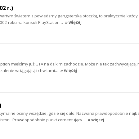
2 r.)
otwartym światem z powiedzmy gangsterską otoczką, to praktycznie każdy
2002 roku na konsoli PlayStation…
» więcej
ion mieliśmy już GTA na dzikim zachodzie. Może nie tak zachwycającą,
zalenie wciągającą i chwilami…
» więcej
)
symalne oceny wszędzie, gdzie się dało. Nazwana prawdopodobnie najba
 historii. Prawdopodobnie punkt cementujący…
» więcej