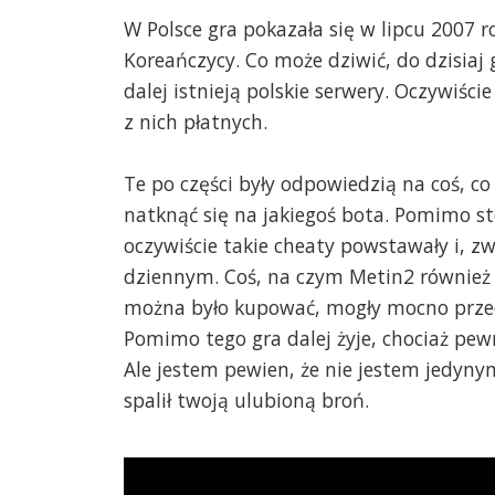
W Polsce gra pokazała się w lipcu 2007 r
Koreańczycy. Co może dziwić, do dzisiaj
dalej istnieją polskie serwery. Oczywiści
z nich płatnych.
Te po części były odpowiedzią na coś, c
natknąć się na jakiegoś bota. Pomimo 
oczywiście takie cheaty powstawały i, zw
dziennym. Coś, na czym Metin2 również 
można było kupować, mogły mocno przechyl
Pomimo tego gra dalej żyje, chociaż pewni
Ale jestem pewien, że nie jestem jedyny
spalił twoją ulubioną broń.