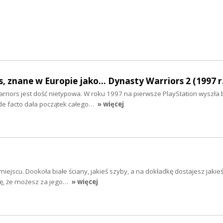
, znane w Europie jako... Dynasty Warriors 2 (1997 r
Warriors jest dość nietypowa. W roku 1997 na pierwsze PlayStation wyszła 
 de facto dała początek całego…
» więcej
iejscu. Dookoła białe ściany, jakieś szyby, a na dokładkę dostajesz jakie
ię, że możesz za jego…
» więcej