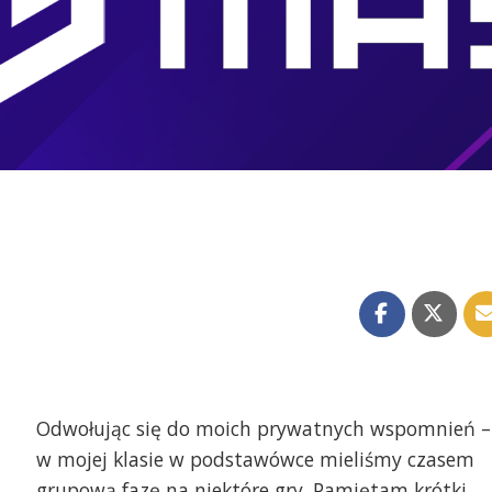
Odwołując się do moich prywatnych wspomnień –
w mojej klasie w podstawówce mieliśmy czasem
grupową fazę na niektóre gry. Pamiętam krótki