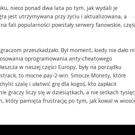
oku, nieco ponad dwa lata po tym, jak wydali je
 gra jest utrzymywana przy życiu i aktualizowana, a
e na fali popularności powstały serwery fanowskie, częś
o graczom przeszkadzało. Był moment, kiedy nie dało ni
stosowania oprogramowania anty-cheatowego
łaszcza w naszej części Europy, były na porządku
stracił, to mocne pay-2-win. Smocze Monety, które
ić szalę i ułatwić grę dla kogoś, kto zapłacił.
e graczy liczy się w dziesiątkach, a nie setkach tysięc
m, który pamięta frustrację po tym, jak kowal w wiosc