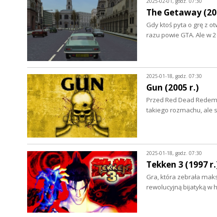
2025-02-01, godz. 07:30
The Getaway (200
Gdy ktoś pyta o grę z 
razu powie GTA. Ale w 
2025-01-18, godz. 07:30
Gun (2005 r.)
Przed Red Dead Redempt
takiego rozmachu, ale s
2025-01-18, godz. 07:30
Tekken 3 (1997 r.
Gra, która zebrała mak
rewolucyjną bijatyką w