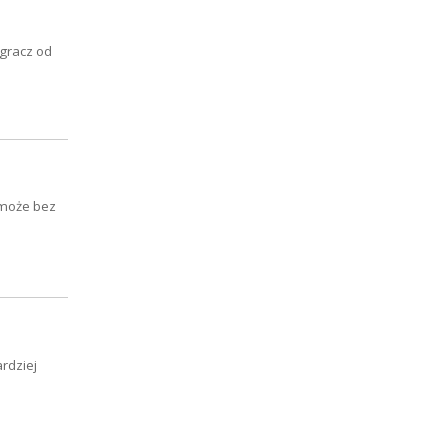
 gracz od
 może bez
rdziej