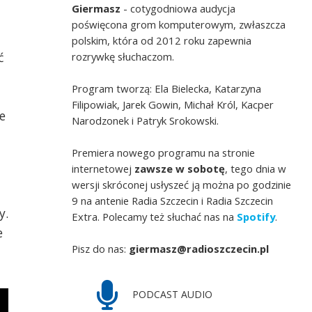
Giermasz
- cotygodniowa audycja
poświęcona grom komputerowym, zwłaszcza
polskim, która od 2012 roku zapewnia
rozrywkę słuchaczom.
ć
Program tworzą: Ela Bielecka, Katarzyna
Filipowiak, Jarek Gowin, Michał Król, Kacper
e
Narodzonek i Patryk Srokowski.
Premiera nowego programu na stronie
internetowej
zawsze w sobotę
, tego dnia w
wersji skróconej usłyszeć ją można po godzinie
9 na antenie Radia Szczecin i Radia Szczecin
y.
Extra. Polecamy też słuchać nas na
Spotify
.
e
Pisz do nas:
giermasz@radioszczecin.pl
PODCAST AUDIO