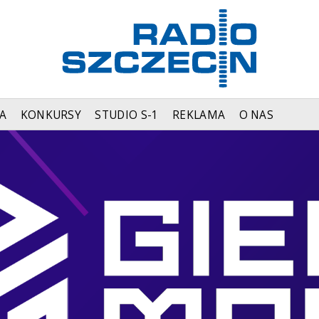
A
KONKURSY
STUDIO S-1
REKLAMA
O NAS