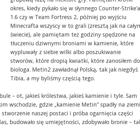
okres, kiedy pykało się w słynnego Counter-Strike’
1.6 czy w Team Fortress 2, później po wyjściu
Minecrafta wszyscy w to grali (zresztą jak na cały
świecie), ale pamiętam też godziny spędzone na
tłuczeniu dziwnymi broniami w kamienie, które
wypluwały z siebie wilki albo poszukiwanie
stworów, które dropią kwiatki, które zanosiłem do
biologa. Metin2 zawładnął Polską, tak jak niegdyś
Tibia, a my byliśmy częścią tego.
ule – ot, jakieś królestwa, jakieś kamienie i tyle. Sam
kim wschodzie, gdzie „kamienie Metin” spadły na ziem
stworzenie naszej postaci i próba ogarnięcia części
klas, budowało się umiejętności, zdobywało bronie – ta