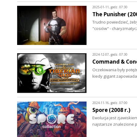
2025-01-11, godz. 07:30
The Punisher (200
Trudno powiedzieć, żeby 
"cosiów" - charyzmaty
2024-12-07, godz. 07:30
Command & Conque
Oczekiwania były potężn
kiedy gigant zapowiada
2024-11-16, godz. 07:00
Spore (2008 r.)
Ewolucja jest zjawiskie
najstarsze znalezione p