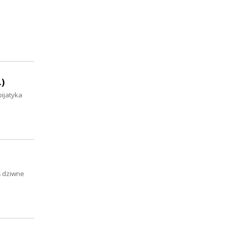
.)
bijatyka
ś dziwne