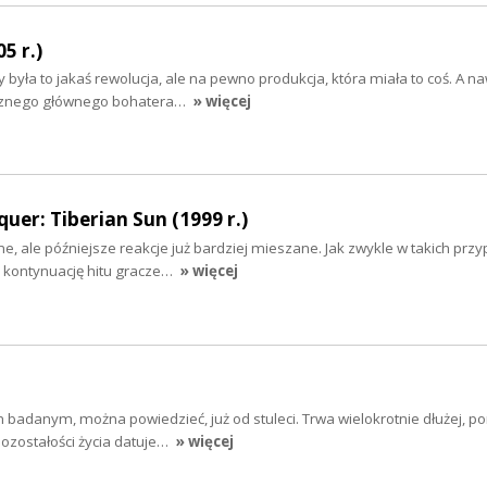
5 r.)
była to jakaś rewolucja, ale na pewno produkcja, która miała to coś. A na
cznego głównego bohatera…
» więcej
r: Tiberian Sun (1999 r.)
e, ale późniejsze reakcje już bardziej mieszane. Jak zwykle w takich prz
 kontynuację hitu gracze…
» więcej
m badanym, można powiedzieć, już od stuleci. Trwa wielokrotnie dłużej, p
ozostałości życia datuje…
» więcej