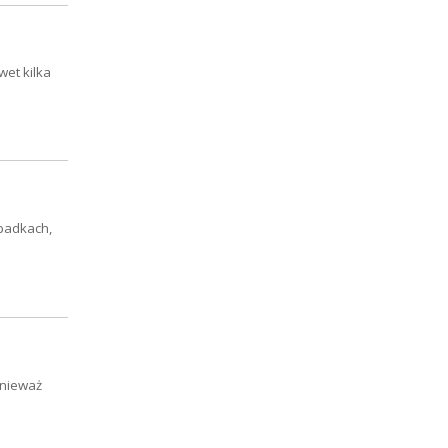
wet kilka
ypadkach,
onieważ