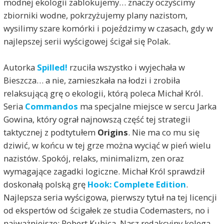
modnej ekologii zablokujemy… znaczy oczyścimy
zbiorniki wodne, pokrzyżujemy plany nazistom,
wysilimy szare komórki i pojeździmy w czasach, gdy w
najlepszej serii wyścigowej ścigał się Polak.
Autorka
Spilled!
rzuciła wszystko i wyjechała w
Bieszcza… a nie, zamieszkała na łodzi i zrobiła
relaksującą grę o ekologii, którą poleca Michał Król.
Seria
Commandos
ma specjalne miejsce w sercu Jarka
Gowina, który ograł najnowszą część tej strategii
taktycznej z podtytułem
Origins
. Nie ma co mu się
dziwić, w końcu w tej grze można wyciąć w pień wielu
nazistów. Spokój, relaks, minimalizm, zen oraz
wymagające zagadki logiczne. Michał Król sprawdził
doskonałą polską grę
Hook: Complete Edition
.
Najlepsza seria wyścigowa, pierwszy tytuł na tej licencji
od ekspertów od ścigałek ze studia Codemasters, no i
najważniejsze: Robert Kubica. Nasz redakcyjny kolega