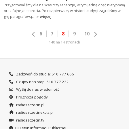
Przygotowaliśmy dla na Was trzy recenzje, w tym jedną dość nietypową
oraz fajnego starocia. Po raz pierwszy w historii audycji zagraliśmy w
grę paragrafową…
» więcej
6
7
8
9
10
140 na 14 stronach
Zadzwoń do studia: 510 777 666
Czujny non stop: 510 777 222
Wyślij do nas wiadomość
Prognoza pogody
radioszczecin.pl
radioszczecinextra.pl
radioszczecin.tv
Biuletyn Informacji Publicznej