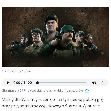
Commandos Origins
Giermasz #647 - ekologia, relaks i wybijanie nazistów
Mamy dla Was trzy recenzje – w tym jedną polską grę
oraz przypomnimy wyjątkowego Starocia. W nurcie