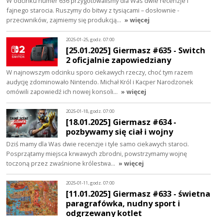
W odcinku numer 636 przygotowaliśmy dla Was dwie recenzje i
fajnego starocia. Ruszymy do bitwy z tysiącami – dosłownie -
przeciwników, zajmiemy się produkcją…
» więcej
2025-01-25, godz. 07:00
[25.01.2025] Giermasz #635 - Switch
2 oficjalnie zapowiedziany
W najnowszym odcinku sporo ciekawych rzeczy, choć tym razem
audycję zdominowało Nintendo. Michał Król i Kacper Narodzonek
omówili zapowiedź ich nowej konsoli…
» więcej
2025-01-18, godz. 07:00
[18.01.2025] Giermasz #634 -
pozbywamy się ciał i wojny
Dziś mamy dla Was dwie recenzje i tyle samo ciekawych staroci.
Posprzątamy miejsca krwawych zbrodni, powstrzymamy wojnę
toczoną przez zwaśnione królestwa…
» więcej
2025-01-11, godz. 07:00
[11.01.2025] Giermasz #633 - świetna
paragrafówka, nudny sport i
odgrzewany kotlet