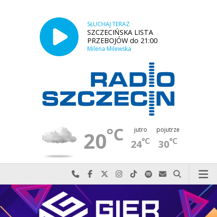
SŁUCHAJ TERAZ
SZCZECIŃSKA LISTA
PRZEBOJÓW do 21:00
Milena Milewska
°C
jutro
pojutrze
20
°C
°C
24
30
Najlepiej po prostu do nas zadzwoń
Odwiedź nas na Facebook-u
Odwiedź nas na X
Odwiedź nas na Instagram-ie
Odwiedź nas na TikTok-u
Szukaj nas na Spotify
Wyślij do nas w
Szukaj