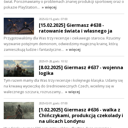
świat. Porozmawiamy o problemach znanej produkcji sportowej oraz o
pokazie PlayStation…
» więcej
2025-02-15, godz. 07:00
[15.02.2025] Giermasz #638 -
ratowanie świata i własnego ja
Przygotowaliśmy dla Was trzy recenzje i ciekawego starocia. Rzucimy
wyzwanie potężnym demonom, odwiedzimy magiczną krainę, którą
zamieszkują ludzie i fantastyczne…
» więcej
2025-01-28, godz. 10:52
[8.02.2025] Giermasz #637 - wojenna
logika
Tym razem mamy dla Was trzy recenzje i kolejnego klasyka. Udamy się
na krwawą wycieczkę do średniowiecznych Czech, wcielimy się w
walecznego szczura, rozruszamy…
» więcej
2025-02-01, godz. 07:00
[1.02.2025] Giermasz #636 - walka z
Chińczykami, produkcją czekolady i
na ulicach Londynu