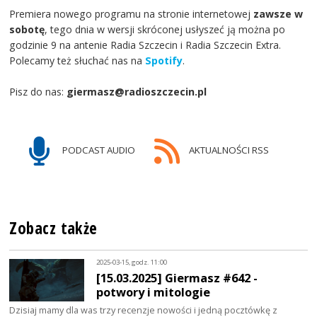
Premiera nowego programu na stronie internetowej
zawsze w
sobotę
, tego dnia w wersji skróconej usłyszeć ją można po
godzinie 9 na antenie Radia Szczecin i Radia Szczecin Extra.
Polecamy też słuchać nas na
Spotify
.
Pisz do nas:
giermasz@radioszczecin.pl
PODCAST AUDIO
AKTUALNOŚCI RSS
Zobacz także
2025-03-15, godz. 11:00
[15.03.2025] Giermasz #642 -
potwory i mitologie
Dzisiaj mamy dla was trzy recenzje nowości i jedną pocztówkę z