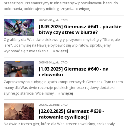
przeszłości. Przemierzymy trudne tereny w poszukiwaniu bestii do
pokonania, pokierujemy mitologicznymi…
» więcej
2025-03-08, godz. 07:00
[8.03.2025] Giermasz #641 - pirackie
bitwy czy stres w biurze?
Ograliśmy dla Was dwie ciekawe gry, przypomnimy też gry "Stare, ale
jare". Udamy się na Hawaje by bawić się w piratów, spróbujemy
wydostać się z mieszkania…
» więcej
2025-03-01, godz. 07:00
[1.03.2025] Giermasz #640 - na
celowniku
Zapraszamy na audycję o grach komputerowych Giermasz. Tym razem
mamy dla Was dwie recenzje polskich gier oraz rajdowy dodatek i
słynnego starocia. Wcieliliśmy…
» więcej
2025-02-22, godz. 07:00
[22.02.2025] Giermasz #639 -
ratowanie cywilizacji
Na dwie z trzech gier, które dla Was zrecenzowaliśmy, czekał cały