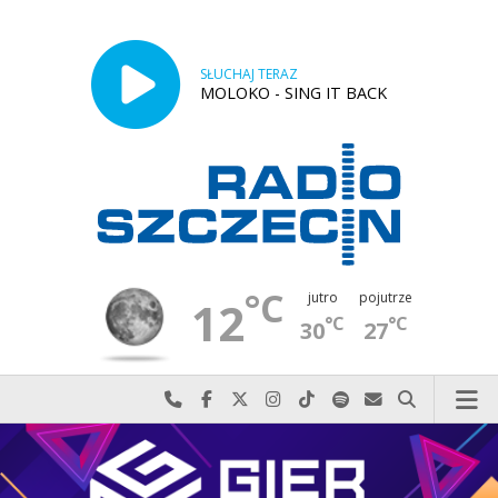
SŁUCHAJ TERAZ
MOLOKO - SING IT BACK
°C
jutro
pojutrze
12
°C
°C
30
27
Najlepiej po prostu do nas zadzwoń
Odwiedź nas na Facebook-u
Odwiedź nas na X
Odwiedź nas na Instagram-ie
Odwiedź nas na TikTok-u
Szukaj nas na Spotify
Wyślij do nas w
Szukaj