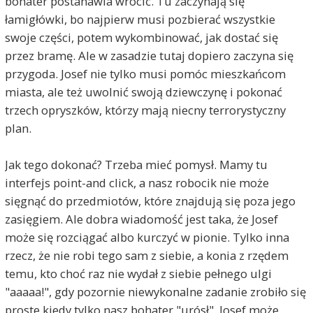
bohater postanawia wrócić. Tu zaczynają się
łamigłówki, bo najpierw musi pozbierać wszystkie
swoje części, potem wykombinować, jak dostać się
przez bramę. Ale w zasadzie tutaj dopiero zaczyna się
przygoda. Josef nie tylko musi pomóc mieszkańcom
miasta, ale też uwolnić swoją dziewczynę i pokonać
trzech opryszków, którzy mają niecny terrorystyczny
plan.
Jak tego dokonać? Trzeba mieć pomysł. Mamy tu
interfejs point-and click, a nasz robocik nie może
sięgnąć do przedmiotów, które znajdują się poza jego
zasięgiem. Ale dobra wiadomość jest taka, że Josef
może się rozciągać albo kurczyć w pionie. Tylko inna
rzecz, że nie robi tego sam z siebie, a konia z rzędem
temu, kto choć raz nie wydał z siebie pełnego ulgi
"aaaaa!", gdy pozornie niewykonalne zadanie zrobiło się
proste kiedy tylko nasz bohater "urósł". Josef może