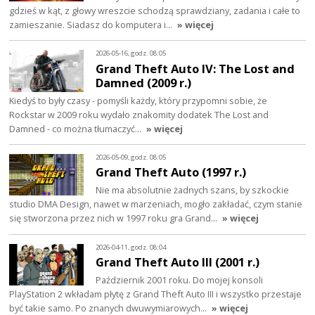
gdzieś w kąt, z głowy wreszcie schodzą sprawdziany, zadania i całe to
zamieszanie. Siadasz do komputera i…
» więcej
2026-05-16, godz. 08:05
Grand Theft Auto IV: The Lost and
Damned (2009 r.)
Kiedyś to były czasy - pomyśli każdy, który przypomni sobie, że
Rockstar w 2009 roku wydało znakomity dodatek The Lost and
Damned - co można tłumaczyć…
» więcej
2026-05-09, godz. 08:05
Grand Theft Auto (1997 r.)
Nie ma absolutnie żadnych szans, by szkockie
studio DMA Design, nawet w marzeniach, mogło zakładać, czym stanie
się stworzona przez nich w 1997 roku gra Grand…
» więcej
2026-04-11, godz. 08:04
Grand Theft Auto III (2001 r.)
Październik 2001 roku. Do mojej konsoli
PlayStation 2 wkładam płytę z Grand Theft Auto III i wszystko przestaje
być takie samo. Po znanych dwuwymiarowych…
» więcej