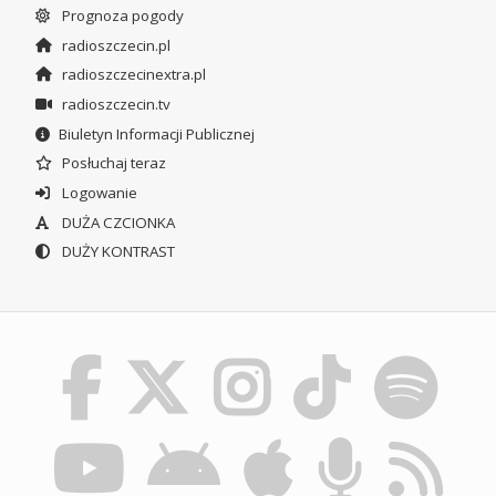
Prognoza pogody
radioszczecin.pl
radioszczecinextra.pl
radioszczecin.tv
Biuletyn Informacji Publicznej
Posłuchaj teraz
Logowanie
DUŻA CZCIONKA
DUŻY KONTRAST