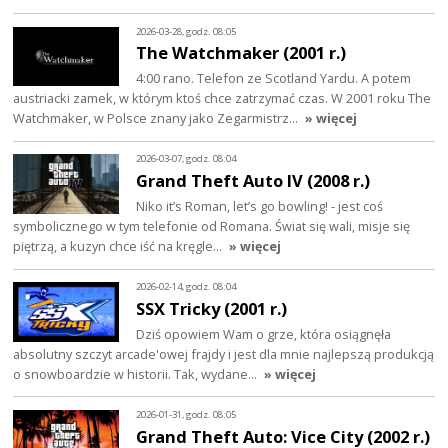
2026-03-28, godz. 08:05
The Watchmaker (2001 r.)
4:00 rano. Telefon ze Scotland Yardu. A potem
austriacki zamek, w którym ktoś chce zatrzymać czas. W 2001 roku The
Watchmaker, w Polsce znany jako Zegarmistrz…
» więcej
2026-03-07, godz. 08:04
Grand Theft Auto IV (2008 r.)
Niko it’s Roman, let’s go bowling! - jest coś
symbolicznego w tym telefonie od Romana. Świat się wali, misje się
piętrzą, a kuzyn chce iść na kręgle…
» więcej
2026-02-14, godz. 08:04
SSX Tricky (2001 r.)
Dziś opowiem Wam o grze, która osiągnęła
absolutny szczyt arcade'owej frajdy i jest dla mnie najlepszą produkcją
o snowboardzie w historii. Tak, wydane…
» więcej
2026-01-31, godz. 08:05
Grand Theft Auto: Vice City (2002 r.)