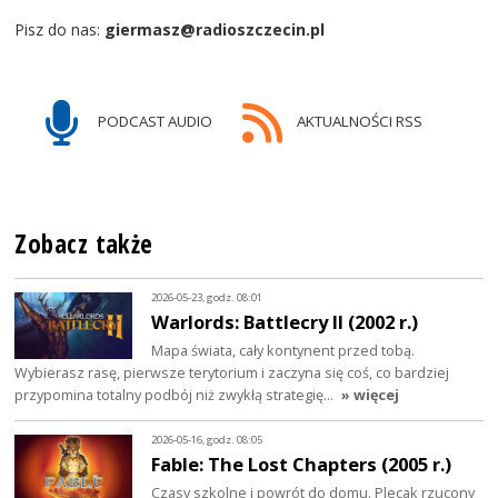
Pisz do nas:
giermasz@radioszczecin.pl
PODCAST AUDIO
AKTUALNOŚCI RSS
Zobacz także
2026-05-23, godz. 08:01
Warlords: Battlecry II (2002 r.)
Mapa świata, cały kontynent przed tobą.
Wybierasz rasę, pierwsze terytorium i zaczyna się coś, co bardziej
przypomina totalny podbój niż zwykłą strategię…
» więcej
2026-05-16, godz. 08:05
Fable: The Lost Chapters (2005 r.)
Czasy szkolne i powrót do domu. Plecak rzucony