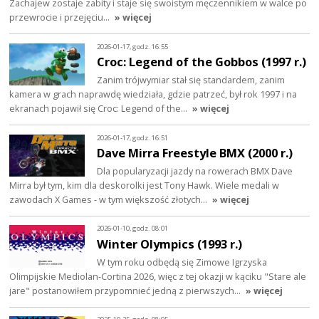
Zachajew zostaje zabity i staje się swoistym męczennikiem w walce po
przewrocie i przejęciu…
» więcej
2026-01-17, godz. 16:55
Croc: Legend of the Gobbos (1997 r.)
Zanim trójwymiar stał się standardem, zanim
kamera w grach naprawdę wiedziała, gdzie patrzeć, był rok 1997 i na
ekranach pojawił się Croc: Legend of the…
» więcej
2026-01-17, godz. 16:51
Dave Mirra Freestyle BMX (2000 r.)
Dla popularyzacji jazdy na rowerach BMX Dave
Mirra był tym, kim dla deskorolki jest Tony Hawk. Wiele medali w
zawodach X Games - w tym większość złotych…
» więcej
2026-01-10, godz. 08:01
Winter Olympics (1993 r.)
W tym roku odbędą się Zimowe Igrzyska
Olimpijskie Mediolan-Cortina 2026, więc z tej okazji w kąciku "Stare ale
jare" postanowiłem przypomnieć jedną z pierwszych…
» więcej