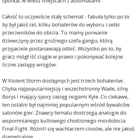
spotkać w wielu miejscach z automatami.
Całość to oczywiście stały schemat - fabuła tylko po to
by był jakiś cel, kilku bohaterów do wyboru i setki
przeciwników do obicia. Tu mamy porwanie
dziewczyny przez groźnego szefa gangu, którą
przyjaciele postanawiają odbić. Wszystko po to, by
gracz mógł iść ciągle w prawo i pokonywać kolejne
liczne zastępy wrogów.
W Violent Storm dostępnych jest trzech bohaterów.
Chyba najpopularniejszy i wszechstronny Wade, silny
Borys i mający spory zasięg nogami Kyle. Co ciekawe,
ten ostatni był najmniej popularnym wśród bywalców
salonów gier. Znawcy tematu dostrzegą analogie do
wspomnianego kultowego chodzonego mordobicia
Final Fight. Różnili się wachlarzem ciosów, ale nie jakoś
diametralnie.