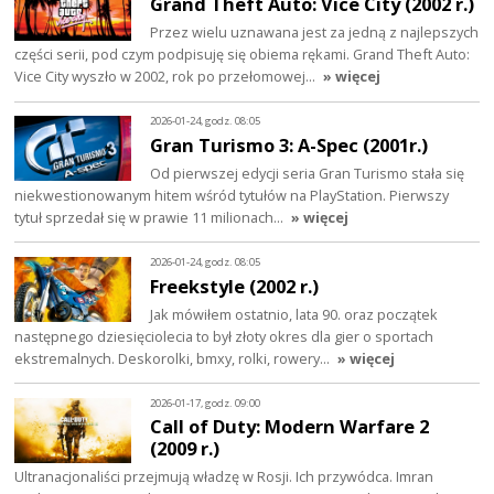
Grand Theft Auto: Vice City (2002 r.)
Przez wielu uznawana jest za jedną z najlepszych
części serii, pod czym podpisuję się obiema rękami. Grand Theft Auto:
Vice City wyszło w 2002, rok po przełomowej…
» więcej
2026-01-24, godz. 08:05
Gran Turismo 3: A-Spec (2001r.)
Od pierwszej edycji seria Gran Turismo stała się
niekwestionowanym hitem wśród tytułów na PlayStation. Pierwszy
tytuł sprzedał się w prawie 11 milionach…
» więcej
2026-01-24, godz. 08:05
Freekstyle (2002 r.)
Jak mówiłem ostatnio, lata 90. oraz początek
następnego dziesięciolecia to był złoty okres dla gier o sportach
ekstremalnych. Deskorolki, bmxy, rolki, rowery…
» więcej
2026-01-17, godz. 09:00
Call of Duty: Modern Warfare 2
(2009 r.)
Ultranacjonaliści przejmują władzę w Rosji. Ich przywódca. Imran