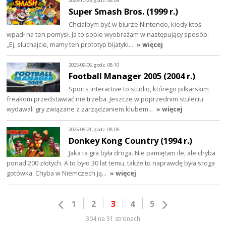
2025-10-25, godz. 08:05
Super Smash Bros. (1999 r.)
Chciałbym być w biurze Nintendo, kiedy ktoś
wpadł na ten pomysł. Ja to sobie wyobrażam w następujący sposób:
„Ej, słuchajcie, mamy ten prototyp bijatyki…
» więcej
2025-09-06, godz. 08:10
Football Manager 2005 (2004 r.)
Sports Interactive to studio, którego piłkarskim
freakom przedstawiać nie trzeba. Jeszcze w poprzednim stuleciu
wydawali gry związane z zarządzaniem klubem…
» więcej
2025-06-21, godz. 08:05
Donkey Kong Country (1994 r.)
Jaka ta gra była droga. Nie pamiętam ile, ale chyba
ponad 200 złotych. A to było 30 lat temu, także to naprawdę była sroga
gotówka. Chyba w Niemczech ją…
» więcej
1
2
3
4
5
304 na 31 stronach