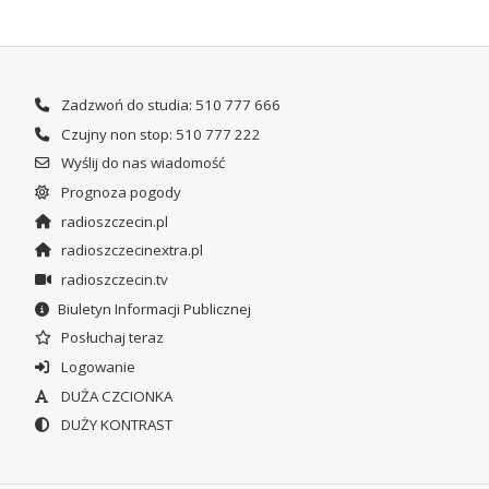
Zadzwoń do studia: 510 777 666
Czujny non stop: 510 777 222
Wyślij do nas wiadomość
Prognoza pogody
radioszczecin.pl
radioszczecinextra.pl
radioszczecin.tv
Biuletyn Informacji Publicznej
Posłuchaj teraz
Logowanie
DUŻA CZCIONKA
DUŻY KONTRAST