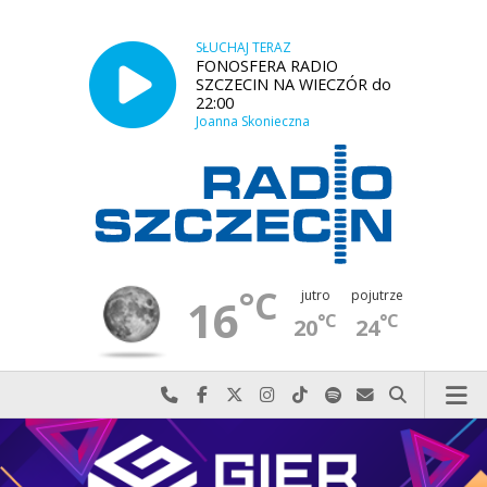
SŁUCHAJ TERAZ
FONOSFERA RADIO
SZCZECIN NA WIECZÓR do
22:00
Joanna Skonieczna
°C
jutro
pojutrze
16
°C
°C
20
24
Najlepiej po prostu do nas zadzwoń
Odwiedź nas na Facebook-u
Odwiedź nas na X
Odwiedź nas na Instagram-ie
Odwiedź nas na TikTok-u
Szukaj nas na Spotify
Wyślij do nas w
Szukaj