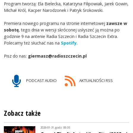
Program tworzą: Ela Bielecka, Katarzyna Filipowiak, Jarek Gowin,
Michał Król, Kacper Narodzonek i Patryk Srokowski.
Premiera nowego programu na stronie internetowej
zawsze w
sobotę
, tego dnia w wersji skróconej usłyszeć ją można po
godzinie 9 na antenie Radia Szczecin i Radia Szczecin Extra.
Polecamy też słuchać nas na
Spotify
.
Pisz do nas:
giermasz@radioszczecin.pl
PODCAST AUDIO
AKTUALNOŚCI RSS
Zobacz także
2026-01-31, godz. 08:05