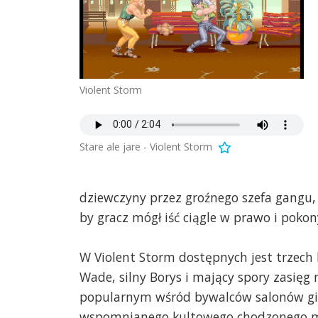
Violent Storm
Stare ale jare - Violent Storm
dziewczyny przez groźnego szefa gangu, 
by gracz mógł iść ciągle w prawo i poko
W Violent Storm dostępnych jest trzech
Wade, silny Borys i mający spory zasięg 
popularnym wśród bywalców salonów gie
wspomnianego kultowego chodzonego mord