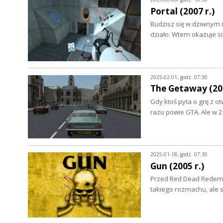
Portal (2007 r.)
Budzisz się w dziwnym m
działo. Wtem okazuje s
2025-02-01, godz. 07:30
The Getaway (200
Gdy ktoś pyta o grę z 
razu powie GTA. Ale w 
2025-01-18, godz. 07:30
Gun (2005 r.)
Przed Red Dead Redempt
takiego rozmachu, ale s