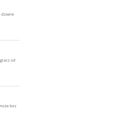
ś dziwne
 gracz od
 może bez