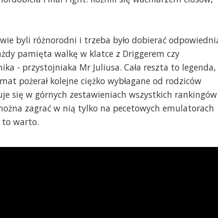
ie byli różnorodni i trzeba było dobierać odpowiedni
Każdy pamięta walkę w klatce z Driggerem czy
a - przystojniaka Mr Juliusa. Cała reszta to legenda,
omat pożerał kolejne ciężko wybłagane od rodziców
uje się w górnych zestawieniach wszystkich rankingów
 można zagrać w nią tylko na pecetowych emulatorach
 to warto.