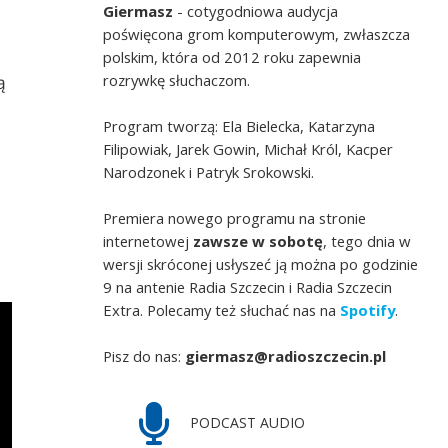
Giermasz
- cotygodniowa audycja
poświęcona grom komputerowym, zwłaszcza
polskim, która od 2012 roku zapewnia
rozrywkę słuchaczom.
ą
Program tworzą: Ela Bielecka, Katarzyna
Filipowiak, Jarek Gowin, Michał Król, Kacper
Narodzonek i Patryk Srokowski.
Premiera nowego programu na stronie
internetowej
zawsze w sobotę
, tego dnia w
wersji skróconej usłyszeć ją można po godzinie
9 na antenie Radia Szczecin i Radia Szczecin
Extra. Polecamy też słuchać nas na
Spotify
.
Pisz do nas:
giermasz@radioszczecin.pl
PODCAST AUDIO