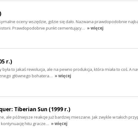
)
symalne oceny wszędzie, gdzie się dało. Nazwana prawdopodobnie najba
 historii. Prawdopodobnie punkt cementujący…
» więcej
5 r.)
była to jakaś rewolucja, ale na pewno produkcja, która miała to coś. A na
cznego głównego bohatera…
» więcej
r: Tiberian Sun (1999 r.)
e, ale późniejsze reakcje już bardziej mieszane. Jak zwykle w takich prz
 kontynuację hitu gracze…
» więcej