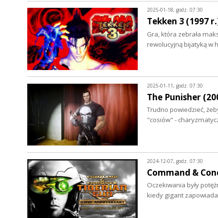
2025-01-18, godz. 07:30
Tekken 3 (1997 r.
Gra, która zebrała mak
rewolucyjną bijatyką w
2025-01-11, godz. 07:30
The Punisher (200
Trudno powiedzieć, żeby 
"cosiów" - charyzmaty
2024-12-07, godz. 07:30
Command & Conque
Oczekiwania były potężn
kiedy gigant zapowiada