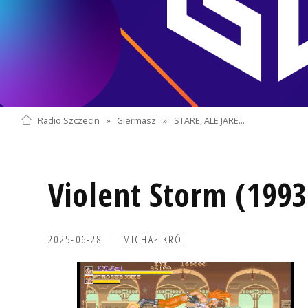
Radio Szczecin
»
Giermasz
»
STARE, ALE JARE...
Violent Storm (1993
2025-06-28
MICHAŁ KRÓL