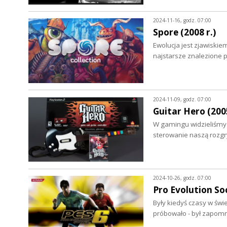
2024-11-16, godz. 07:00
Spore (2008 r.)
Ewolucja jest zjawiskie
najstarsze znalezione p
2024-11-09, godz. 07:00
Guitar Hero (2005
W gamingu widzieliśmy 
sterowanie naszą rozg
2024-10-26, godz. 07:00
Pro Evolution Soc
Były kiedyś czasy w świe
próbowało - był zapom