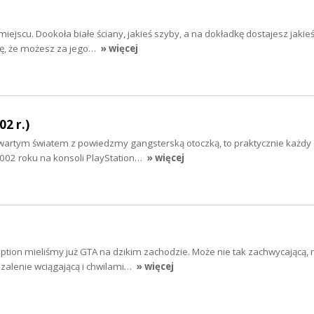
iejscu. Dookoła białe ściany, jakieś szyby, a na dokładkę dostajesz jakie
ię, że możesz za jego…
» więcej
2 r.)
otwartym światem z powiedzmy gangsterską otoczką, to praktycznie każdy
2002 roku na konsoli PlayStation…
» więcej
ion mieliśmy już GTA na dzikim zachodzie. Może nie tak zachwycającą,
zalenie wciągającą i chwilami…
» więcej