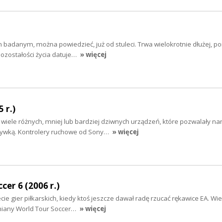
m badanym, można powiedzieć, już od stuleci. Trwa wielokrotnie dłużej, p
ozostałości życia datuje…
» więcej
 r.)
wiele różnych, mniej lub bardziej dziwnych urządzeń, które pozwalały n
rywką. Kontrolery ruchowe od Sony…
» więcej
cer 6 (2006 r.)
cie gier piłkarskich, kiedy ktoś jeszcze dawał radę rzucać rękawice EA. Wie
niany World Tour Soccer…
» więcej