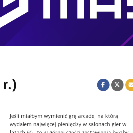
 r.)
Jeśli miałbym wymienić grę arcade, na którą
wydałem najwięcej pieniędzy w salonach gier w
latach 90., to w górnej części zestawienia byłaby