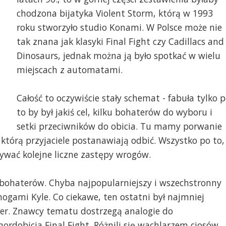
chodzona bijatyka Violent Storm, którą w 1993
roku stworzyło studio Konami. W Polsce może nie
tak znana jak klasyki Final Fight czy Cadillacs and
Dinosaurs, jednak można ją było spotkać w wielu
miejscach z automatami.
Całość to oczywiście stały schemat - fabuła tylko 
to by był jakiś cel, kilku bohaterów do wyboru i
setki przeciwników do obicia. Tu mamy porwanie
którą przyjaciele postanawiają odbić. Wszystko po to,
nywać kolejne liczne zastępy wrogów.
 bohaterów. Chyba najpopularniejszy i wszechstronny
nogami Kyle. Co ciekawe, ten ostatni był najmniej
r. Znawcy tematu dostrzegą analogie do
obicia Final Fight. Różnili się wachlarzem ciosów,