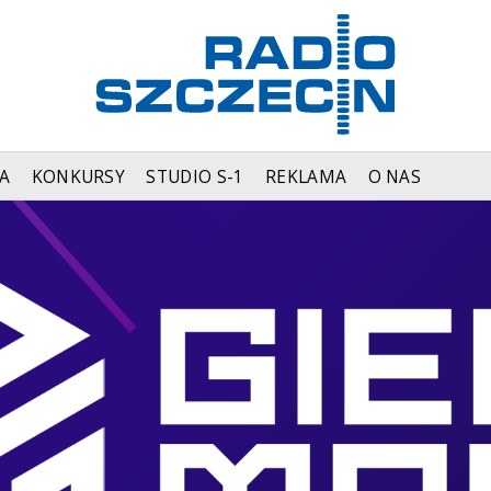
A
KONKURSY
STUDIO S-1
REKLAMA
O NAS