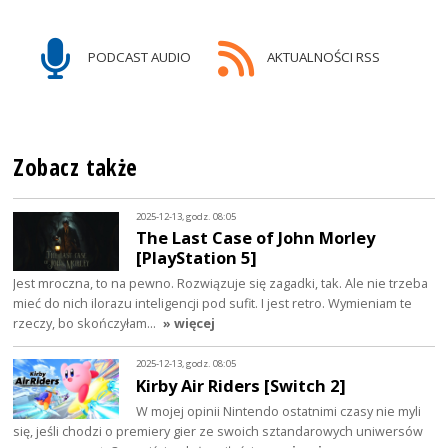
PODCAST AUDIO
AKTUALNOŚCI RSS
Zobacz także
2025-12-13, godz. 08:05
The Last Case of John Morley
[PlayStation 5]
Jest mroczna, to na pewno. Rozwiązuje się zagadki, tak. Ale nie trzeba
mieć do nich ilorazu inteligencji pod sufit. I jest retro. Wymieniam te
rzeczy, bo skończyłam…
» więcej
2025-12-13, godz. 08:05
Kirby Air Riders [Switch 2]
W mojej opinii Nintendo ostatnimi czasy nie myli
się, jeśli chodzi o premiery gier ze swoich sztandarowych uniwersów