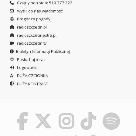
Czujny non stop: 510 777 222
Wyślij do nas wiadomość
Prognoza pogody
radioszczecin.pl
radioszczecinextra.pl
radioszczecin.tv
Biuletyn Informacji Publicznej
Posłuchaj teraz
Logowanie
DUŻA CZCIONKA
DUŻY KONTRAST