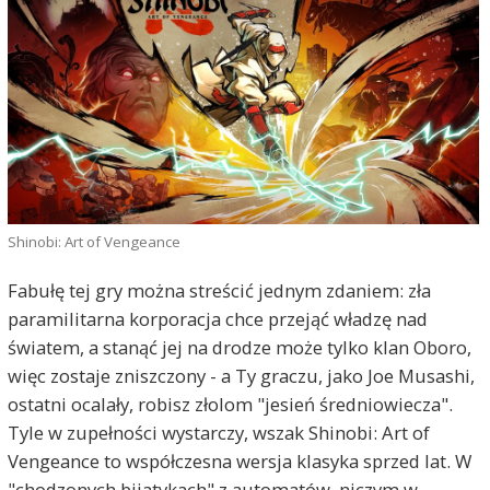
Shinobi: Art of Vengeance
Fabułę tej gry można streścić jednym zdaniem: zła
paramilitarna korporacja chce przejąć władzę nad
światem, a stanąć jej na drodze może tylko klan Oboro,
więc zostaje zniszczony - a Ty graczu, jako Joe Musashi,
ostatni ocalały, robisz złolom "jesień średniowiecza".
Tyle w zupełności wystarczy, wszak Shinobi: Art of
Vengeance to współczesna wersja klasyka sprzed lat. W
"chodzonych bijatykach" z automatów, niczym w