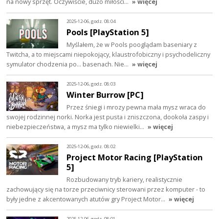
na nowy sprzęt. Oczywiście, dużo miłości…
» więcej
2025-12-06, godz. 08:04
Pools [PlayStation 5]
Myślałem, że w Pools pooglądam baseniary z
Twitcha, a to miejscami niepokojący, klaustrofobiczny i psychodeliczny
symulator chodzenia po... basenach. Nie…
» więcej
2025-12-06, godz. 08:03
Winter Burrow [PC]
Przez śniegi i mrozy pewna mała mysz wraca do
swojej rodzinnej norki. Norka jest pusta i zniszczona, dookoła zaspy i
niebezpieczeństwa, a mysz ma tylko niewielki…
» więcej
2025-12-06, godz. 08:02
Project Motor Racing [PlayStation
5]
Rozbudowany tryb kariery, realistycznie
zachowujący się na torze przeciwnicy sterowani przez komputer - to
były jedne z akcentowanych atutów gry Project Motor…
» więcej
2025-12-06, godz. 08:01