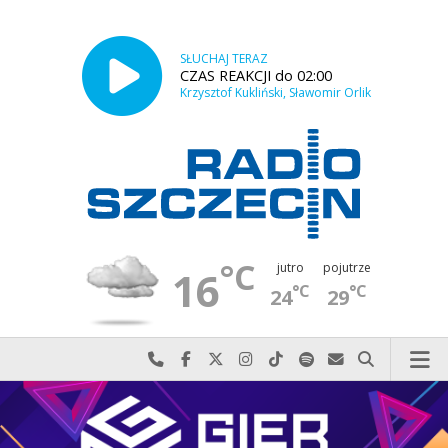
SŁUCHAJ TERAZ
CZAS REAKCJI do 02:00
Krzysztof Kukliński, Sławomir Orlik
°C
jutro
pojutrze
16
°C
°C
24
29
Najlepiej po prostu do nas zadzwoń
Odwiedź nas na Facebook-u
Odwiedź nas na X
Odwiedź nas na Instagram-ie
Odwiedź nas na TikTok-u
Szukaj nas na Spotify
Wyślij do nas w
Szukaj