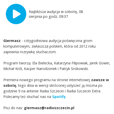
Najbliższa audycja w sobotę, 08
sierpnia po godz. 09:37
Giermasz
- cotygodniowa audycja poświęcona grom
komputerowym, zwłaszcza polskim, która od 2012 roku
zapewnia rozrywkę słuchaczom.
Program tworzą: Ela Bielecka, Katarzyna Filipowiak, Jarek Gowin,
Michał Król, Kacper Narodzonek i Patryk Srokowski.
Premiera nowego programu na stronie internetowej
zawsze w
sobotę
, tego dnia w wersji skróconej usłyszeć ją można po
godzinie 9 na antenie Radia Szczecin i Radia Szczecin Extra.
Polecamy też słuchać nas na
Spotify
.
Pisz do nas:
giermasz@radioszczecin.pl