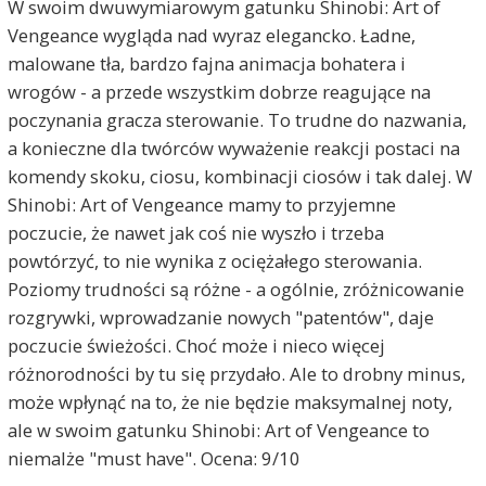
W swoim dwuwymiarowym gatunku Shinobi: Art of
Vengeance wygląda nad wyraz elegancko. Ładne,
malowane tła, bardzo fajna animacja bohatera i
wrogów - a przede wszystkim dobrze reagujące na
poczynania gracza sterowanie. To trudne do nazwania,
a konieczne dla twórców wyważenie reakcji postaci na
komendy skoku, ciosu, kombinacji ciosów i tak dalej. W
Shinobi: Art of Vengeance mamy to przyjemne
poczucie, że nawet jak coś nie wyszło i trzeba
powtórzyć, to nie wynika z ociężałego sterowania.
Poziomy trudności są różne - a ogólnie, zróżnicowanie
rozgrywki, wprowadzanie nowych "patentów", daje
poczucie świeżości. Choć może i nieco więcej
różnorodności by tu się przydało. Ale to drobny minus,
może wpłynąć na to, że nie będzie maksymalnej noty,
ale w swoim gatunku Shinobi: Art of Vengeance to
niemalże "must have". Ocena: 9/10