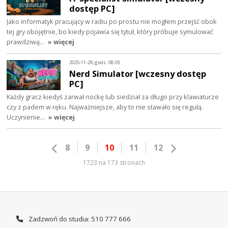
dostęp PC]
Jako informatyk pracujący w radiu po prostu nie mogłem przejść obok
tej gry obojętnie, bo kiedy pojawia się tytuł, który próbuje symulować
prawdziwą…
» więcej
2025-11-29, godz. 08:05
Nerd Simulator [wczesny dostęp
PC]
Każdy gracz kiedyś zarwał nockę lub siedział za długo przy klawiaturze
czy z padem w ręku. Najważniejsze, aby to nie stawało się regułą.
Uczynienie…
» więcej
8
9
10
11
12
1723 na 173 stronach
Zadzwoń do studia: 510 777 666