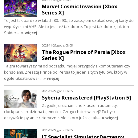
Marvel Cosmic Invasion [Xbox
Series X]
To jest tak bardzo w latach 80. i 90., że zacząłem szukać swojej karty do
wypożyczalni VHS. Ale to jest też tak dobre. To jest tak dobre, jak ten
Spider…
» więcej
2025-11-29, godz. 08:05
The Rogue Prince of Persia [Xbox
Series X]
Ta gra towarzyszy mi od początku mojej przygody z komputerami czy
konsolami. Zresztą Prince od Persia to jeden z tych tytułów, który w
ogóle ukształtował…
» więcej
2025-11-29, godz. 08:05
Syberia Remastered [PlayStation 5]
Zagadki, uruchamiane kluczem automaty,
clockpunk i rodzinna tajemnica. Czego chcieć więcej? To było
oczywiście pytanie retoryczne. Ale skoro już się tak…
» więcej
2025-11-29, godz. 08:05
IT Specialist Simulator [wczesny