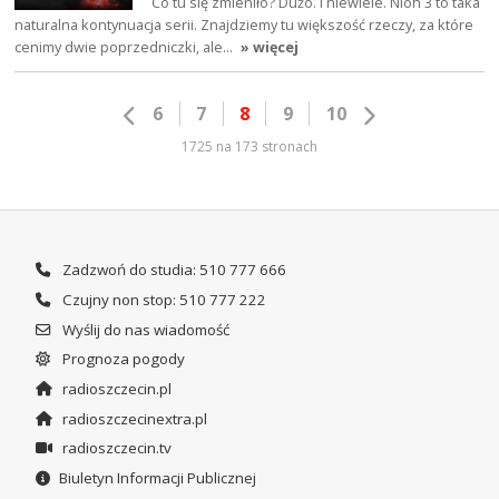
Co tu się zmieniło? Dużo. I niewiele. Nioh 3 to taka
naturalna kontynuacja serii. Znajdziemy tu większość rzeczy, za które
cenimy dwie poprzedniczki, ale…
» więcej
6
7
8
9
10
1725 na 173 stronach
Zadzwoń do studia: 510 777 666
Czujny non stop: 510 777 222
Wyślij do nas wiadomość
Prognoza pogody
radioszczecin.pl
radioszczecinextra.pl
radioszczecin.tv
Biuletyn Informacji Publicznej