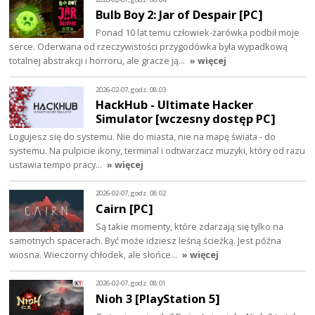
Bulb Boy 2: Jar of Despair [PC]
Ponad 10 lat temu człowiek-żarówka podbił moje
serce. Oderwana od rzeczywistości przygodówka była wypadkową
totalnej abstrakcji i horroru, ale gracze ją…
» więcej
2026-02-07, godz. 08:03
HackHub - Ultimate Hacker
Simulator [wczesny dostęp PC]
Logujesz się do systemu. Nie do miasta, nie na mapę świata - do
systemu. Na pulpicie ikony, terminal i odtwarzacz muzyki, który od razu
ustawia tempo pracy…
» więcej
2026-02-07, godz. 08:02
Cairn [PC]
Są takie momenty, które zdarzają się tylko na
samotnych spacerach. Być może idziesz leśną ścieżką. Jest późna
wiosna. Wieczorny chłodek, ale słońce…
» więcej
2026-02-07, godz. 08:01
Nioh 3 [PlayStation 5]