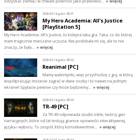
odzyskać ziemię i w chwale powrócić jako prawowici…
» więcej
2026-02-14, godz. 08:01
My Hero Academia: All's Justice
[PlayStation 5]
My Hero Academia: All's Justice, to kolejna taka gra. Taka, co do której
mam tragicznie mieszane uczucia. Nie podobała mi się, ale to nie
znaczy, że była…
» więcej
2026-02-14, godz. 08:02
Reanimal [PC]
Mamy walentynki, więc przychodzę z grą, w którą
współpracując możecie zagrać w dwie osoby i to nawet na jednym
ekranie! Spytacie pewnie czy może będziemy…
» więcej
2026-02-14, godz. 08:03
TR-49 [PC]
Za TR-49 odpowiada studio inkle, twórcy gier
narracyjnych, które od lat testują granice opowieści interaktywnej,
języka i wyboru. To zespół, który konsekwentnie…
» więcej
2026-02-07, godz. 08:04