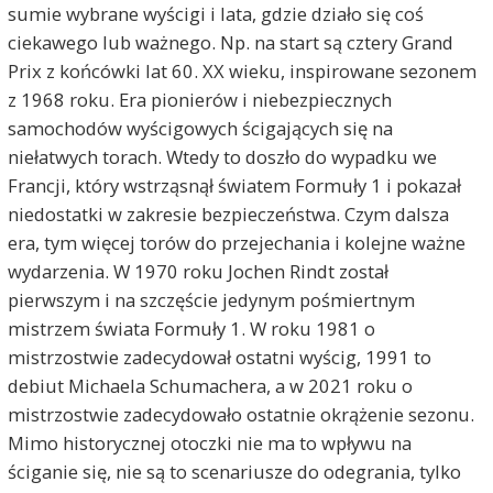
sumie wybrane wyścigi i lata, gdzie działo się coś
ciekawego lub ważnego. Np. na start są cztery Grand
Prix z końcówki lat 60. XX wieku, inspirowane sezonem
z 1968 roku. Era pionierów i niebezpiecznych
samochodów wyścigowych ścigających się na
niełatwych torach. Wtedy to doszło do wypadku we
Francji, który wstrząsnął światem Formuły 1 i pokazał
niedostatki w zakresie bezpieczeństwa. Czym dalsza
era, tym więcej torów do przejechania i kolejne ważne
wydarzenia. W 1970 roku Jochen Rindt został
pierwszym i na szczęście jedynym pośmiertnym
mistrzem świata Formuły 1. W roku 1981 o
mistrzostwie zadecydował ostatni wyścig, 1991 to
debiut Michaela Schumachera, a w 2021 roku o
mistrzostwie zadecydowało ostatnie okrążenie sezonu.
Mimo historycznej otoczki nie ma to wpływu na
ściganie się, nie są to scenariusze do odegrania, tylko