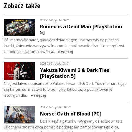
Zobacz także
2026-02-21, godz. 08:01
Romeo is a Dead Man [PlayStation
5]
Pół martwy bohater, gadający dziadek geniusz naszyty na plecach
kurtki, zbieranie warzyw w kosmosie, hodowanie drani i oceany krwi.
Uspokajam, japoński twórca…
» więcej
2026-02-21, godz. 08:01
Yakuza Kiwami 3 & Dark Ties
[PlayStation 5]
Nie jest łatwo napisać coś o Yakuza Kiwami 3 & Dark Ties nie narażając
się fanom serii. Łatwo tu o pomyłkę, łatwo też o potraktowanie
istotnych dla…
» więcej
2026-02-21, godz. 08:02
Norse: Oath of Blood [PC]
Dziś klasyka gatunku. Wygnany dziedzic wraz z
ukochaną siostrą chcą pomścić podstępem zamordowanego ojca,