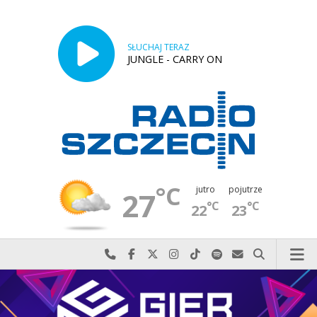
SŁUCHAJ TERAZ
JUNGLE - CARRY ON
°C
jutro
pojutrze
27
°C
°C
22
23
Najlepiej po prostu do nas zadzwoń
Odwiedź nas na Facebook-u
Odwiedź nas na X
Odwiedź nas na Instagram-ie
Odwiedź nas na TikTok-u
Szukaj nas na Spotify
Wyślij do nas w
Szukaj