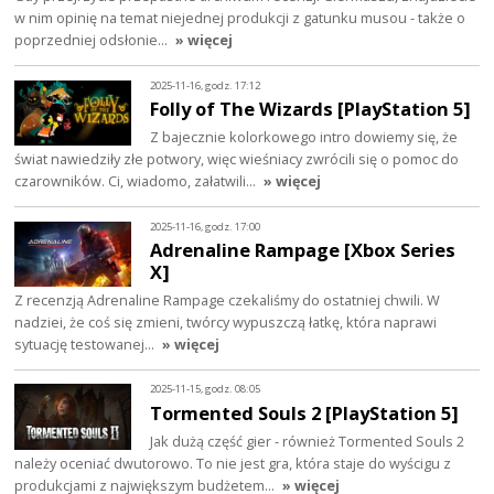
w nim opinię na temat niejednej produkcji z gatunku musou - także o
poprzedniej odsłonie…
» więcej
2025-11-16, godz. 17:12
Folly of The Wizards [PlayStation 5]
Z bajecznie kolorkowego intro dowiemy się, że
świat nawiedziły złe potwory, więc wieśniacy zwrócili się o pomoc do
czarowników. Ci, wiadomo, załatwili…
» więcej
2025-11-16, godz. 17:00
Adrenaline Rampage [Xbox Series
X]
Z recenzją Adrenaline Rampage czekaliśmy do ostatniej chwili. W
nadziei, że coś się zmieni, twórcy wypuszczą łatkę, która naprawi
sytuację testowanej…
» więcej
2025-11-15, godz. 08:05
Tormented Souls 2 [PlayStation 5]
Jak dużą część gier - również Tormented Souls 2
należy oceniać dwutorowo. To nie jest gra, która staje do wyścigu z
produkcjami z największym budżetem…
» więcej