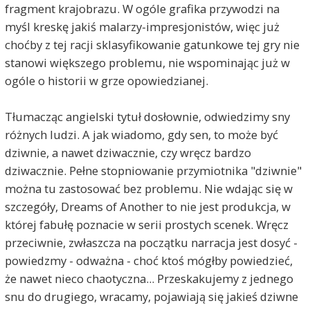
fragment krajobrazu. W ogóle grafika przywodzi na
myśl kreskę jakiś malarzy-impresjonistów, więc już
choćby z tej racji sklasyfikowanie gatunkowe tej gry nie
stanowi większego problemu, nie wspominając już w
ogóle o historii w grze opowiedzianej.
Tłumacząc angielski tytuł dosłownie, odwiedzimy sny
różnych ludzi. A jak wiadomo, gdy sen, to może być
dziwnie, a nawet dziwacznie, czy wręcz bardzo
dziwacznie. Pełne stopniowanie przymiotnika "dziwnie"
można tu zastosować bez problemu. Nie wdając się w
szczegóły, Dreams of Another to nie jest produkcja, w
której fabułę poznacie w serii prostych scenek. Wręcz
przeciwnie, zwłaszcza na początku narracja jest dosyć -
powiedzmy - odważna - choć ktoś mógłby powiedzieć,
że nawet nieco chaotyczna... Przeskakujemy z jednego
snu do drugiego, wracamy, pojawiają się jakieś dziwne