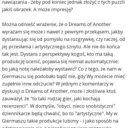
nawiązania - żeby pod koniec jednak złożyć z tych puzzli
jakiś obrazek. A może impresję?
Można odnieść wrażenie, że o Dreams of Another
wyrażam się może i nawet z pewnym przekąsem, jakby
dystansując się od pomysłu na rozgrywkę, czy raczej, od
jej przesłania i artystycznego sznytu. Ale nie do końca
tak jest. Dystans z perspektywy kogoś, kto ma taką
produkcję ocenić, pojawia się niemal automatycznie:
bo jaką notę należałoby wystawić? Co z tego, że nam w
Giermaszu się podobało bądź nie, gdy Wy możecie mieć
zupełnie inne odczucie? W jednym z komentarzy w
dyskusji o Dreams of Another, może i złośliwie ktoś
zauważył, że "to taki rodzaj gier, jaki kochają
recenzenci". W domyśle, "obyci, nieco snobistyczni"
dziennikarze będą chwalić, bo to "artystyczne". My w
Giermaszu takie produkcje lubimy - i jako sposób na