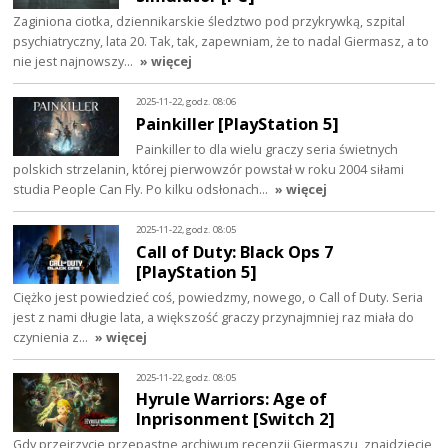
Zaginiona ciotka, dziennikarskie śledztwo pod przykrywką, szpital
psychiatryczny, lata 20. Tak, tak, zapewniam, że to nadal Giermasz, a to
nie jest najnowszy…
» więcej
2025-11-22, godz. 08:06
Painkiller [PlayStation 5]
Painkiller to dla wielu graczy seria świetnych
polskich strzelanin, której pierwowzór powstał w roku 2004 siłami
studia People Can Fly. Po kilku odsłonach…
» więcej
2025-11-22, godz. 08:05
Call of Duty: Black Ops 7
[PlayStation 5]
Ciężko jest powiedzieć coś, powiedzmy, nowego, o Call of Duty. Seria
jest z nami długie lata, a większość graczy przynajmniej raz miała do
czynienia z…
» więcej
2025-11-22, godz. 08:05
Hyrule Warriors: Age of
Inprisonment [Switch 2]
Gdy przejrzycie przepastne archiwum recenzji Giermaszu, znajdziecie