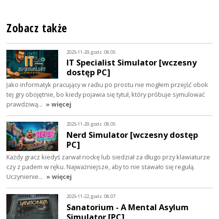
Zobacz także
2025-11-29, godz. 08:05
IT Specialist Simulator [wczesny
dostęp PC]
Jako informatyk pracujący w radiu po prostu nie mogłem przejść obok
tej gry obojętnie, bo kiedy pojawia się tytuł, który próbuje symulować
prawdziwą…
» więcej
2025-11-29, godz. 08:05
Nerd Simulator [wczesny dostęp
PC]
Każdy gracz kiedyś zarwał nockę lub siedział za długo przy klawiaturze
czy z padem w ręku. Najważniejsze, aby to nie stawało się regułą.
Uczynienie…
» więcej
2025-11-22, godz. 08:07
Sanatorium - A Mental Asylum
Simulator [PC]