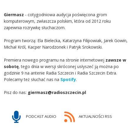
Giermasz
- cotygodniowa audycja poświęcona grom
komputerowym, zwłaszcza polskim, która od 2012 roku
zapewnia rozrywkę słuchaczom.
Program tworzą: Ela Bielecka, Katarzyna Filipowiak, Jarek Gowin,
Michał Król, Kacper Narodzonek i Patryk Srokowski.
Premiera nowego programu na stronie internetowej
zawsze w
sobotę
, tego dnia w wersji skróconej usłyszeć ją można po
godzinie 9 na antenie Radia Szczecin i Radia Szczecin Extra.
Polecamy też słuchać nas na
Spotify
.
Pisz do nas:
giermasz@radioszczecin.pl
PODCAST AUDIO
AKTUALNOŚCI RSS