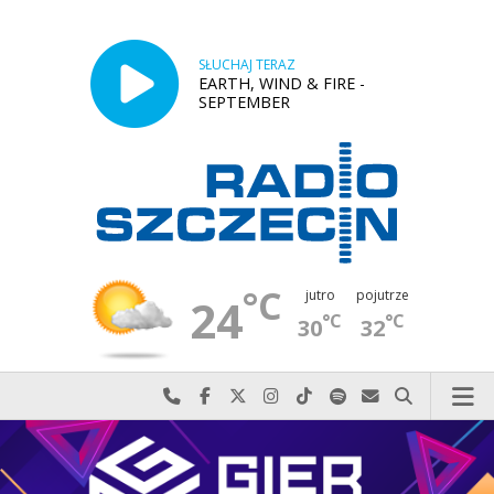
SŁUCHAJ TERAZ
EARTH, WIND & FIRE -
SEPTEMBER
°C
jutro
pojutrze
24
°C
°C
30
32
Najlepiej po prostu do nas zadzwoń
Odwiedź nas na Facebook-u
Odwiedź nas na X
Odwiedź nas na Instagram-ie
Odwiedź nas na TikTok-u
Szukaj nas na Spotify
Wyślij do nas w
Szukaj