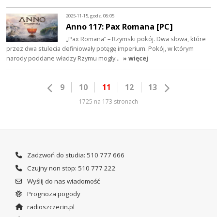
2025-11-15, godz. 08:05
Anno 117: Pax Romana [PC]
„Pax Romana” – Rzymski pokój. Dwa słowa, które
przez dwa stulecia definiowały potęgę imperium. Pokój, w którym
narody poddane władzy Rzymu mogły…
» więcej
9
10
11
12
13
1725 na 173 stronach
Zadzwoń do studia: 510 777 666
Czujny non stop: 510 777 222
Wyślij do nas wiadomość
Prognoza pogody
radioszczecin.pl