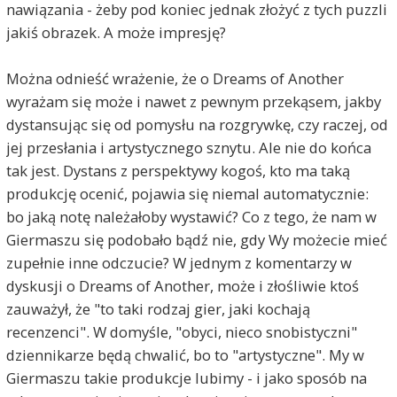
nawiązania - żeby pod koniec jednak złożyć z tych puzzli
jakiś obrazek. A może impresję?
Można odnieść wrażenie, że o Dreams of Another
wyrażam się może i nawet z pewnym przekąsem, jakby
dystansując się od pomysłu na rozgrywkę, czy raczej, od
jej przesłania i artystycznego sznytu. Ale nie do końca
tak jest. Dystans z perspektywy kogoś, kto ma taką
produkcję ocenić, pojawia się niemal automatycznie:
bo jaką notę należałoby wystawić? Co z tego, że nam w
Giermaszu się podobało bądź nie, gdy Wy możecie mieć
zupełnie inne odczucie? W jednym z komentarzy w
dyskusji o Dreams of Another, może i złośliwie ktoś
zauważył, że "to taki rodzaj gier, jaki kochają
recenzenci". W domyśle, "obyci, nieco snobistyczni"
dziennikarze będą chwalić, bo to "artystyczne". My w
Giermaszu takie produkcje lubimy - i jako sposób na