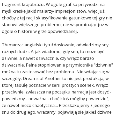
fragment krajobrazu. W ogóle grafika przywodzi na
myśl kreskę jakiś malarzy-impresjonistów, więc już
choćby z tej racji sklasyfikowanie gatunkowe tej gry nie
stanowi większego problemu, nie wspominając już w
ogóle o historii w grze opowiedzianej.
Tłumacząc angielski tytuł dosłownie, odwiedzimy sny
różnych ludzi. A jak wiadomo, gdy sen, to może być
dziwnie, a nawet dziwacznie, czy wręcz bardzo
dziwacznie. Pełne stopniowanie przymiotnika "dziwnie"
można tu zastosować bez problemu. Nie wdając się w
szczegóły, Dreams of Another to nie jest produkcja, w
której fabułę poznacie w serii prostych scenek. Wręcz
przeciwnie, zwłaszcza na początku narracja jest dosyć -
powiedzmy - odważna - choć ktoś mógłby powiedzieć,
że nawet nieco chaotyczna... Przeskakujemy z jednego
snu do drugiego, wracamy, pojawiają się jakieś dziwne