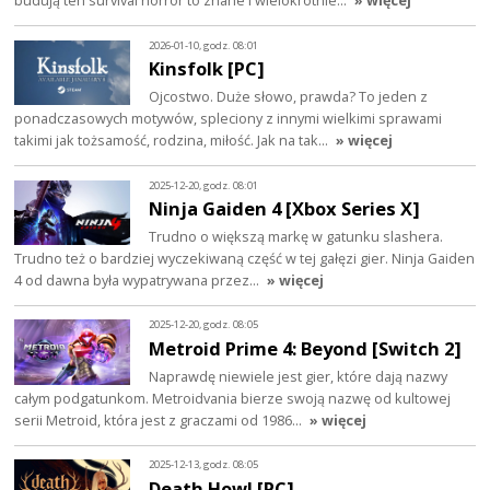
budują ten survival horror to znane i wielokrotnie…
» więcej
2026-01-10, godz. 08:01
Kinsfolk [PC]
Ojcostwo. Duże słowo, prawda? To jeden z
ponadczasowych motywów, spleciony z innymi wielkimi sprawami
takimi jak tożsamość, rodzina, miłość. Jak na tak…
» więcej
2025-12-20, godz. 08:01
Ninja Gaiden 4 [Xbox Series X]
Trudno o większą markę w gatunku slashera.
Trudno też o bardziej wyczekiwaną część w tej gałęzi gier. Ninja Gaiden
4 od dawna była wypatrywana przez…
» więcej
2025-12-20, godz. 08:05
Metroid Prime 4: Beyond [Switch 2]
Naprawdę niewiele jest gier, które dają nazwy
całym podgatunkom. Metroidvania bierze swoją nazwę od kultowej
serii Metroid, która jest z graczami od 1986…
» więcej
2025-12-13, godz. 08:05
Death Howl [PC]