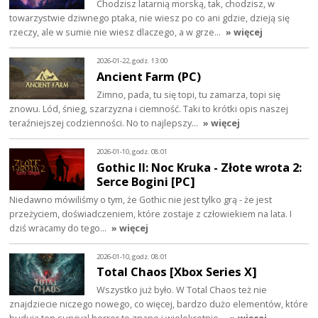
Chodzisz latarnią morską, tak, chodzisz, w
towarzystwie dziwnego ptaka, nie wiesz po co ani gdzie, dzieją się
rzeczy, ale w sumie nie wiesz dlaczego, a w grze…
» więcej
2026-01-22, godz. 13:00
Ancient Farm (PC)
Zimno, pada, tu się topi, tu zamarza, topi się
znowu. Lód, śnieg, szarzyzna i ciemność. Taki to krótki opis naszej
teraźniejszej codzienności. No to najlepszy…
» więcej
2026-01-10, godz. 08:01
Gothic II: Noc Kruka - Złote wrota 2:
Serce Bogini [PC]
Niedawno mówiliśmy o tym, że Gothic nie jest tylko grą - że jest
przeżyciem, doświadczeniem, które zostaje z człowiekiem na lata. I
dziś wracamy do tego…
» więcej
2026-01-10, godz. 08:01
Total Chaos [Xbox Series X]
Wszystko już było. W Total Chaos też nie
znajdziecie niczego nowego, co więcej, bardzo dużo elementów, które