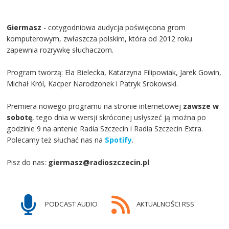
Giermasz
- cotygodniowa audycja poświęcona grom
komputerowym, zwłaszcza polskim, która od 2012 roku
zapewnia rozrywkę słuchaczom.
Program tworzą: Ela Bielecka, Katarzyna Filipowiak, Jarek Gowin,
Michał Król, Kacper Narodzonek i Patryk Srokowski.
Premiera nowego programu na stronie internetowej
zawsze w
sobotę
, tego dnia w wersji skróconej usłyszeć ją można po
godzinie 9 na antenie Radia Szczecin i Radia Szczecin Extra.
Polecamy też słuchać nas na
Spotify
.
Pisz do nas:
giermasz@radioszczecin.pl
PODCAST AUDIO
AKTUALNOŚCI RSS