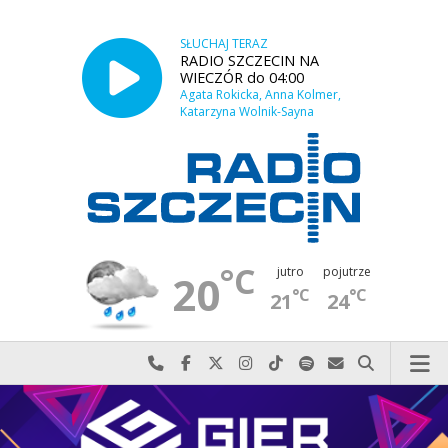
SŁUCHAJ TERAZ
RADIO SZCZECIN NA
WIECZÓR do 04:00
Agata Rokicka, Anna Kolmer,
Katarzyna Wolnik-Sayna
°C
jutro
pojutrze
20
°C
°C
21
24
Najlepiej po prostu do nas zadzwoń
Odwiedź nas na Facebook-u
Odwiedź nas na X
Odwiedź nas na Instagram-ie
Odwiedź nas na TikTok-u
Szukaj nas na Spotify
Wyślij do nas w
Szukaj