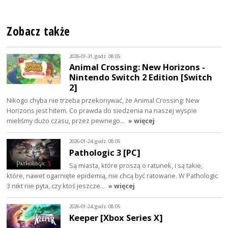
Zobacz także
2026-01-31, godz. 08:05
Animal Crossing: New Horizons -
Nintendo Switch 2 Edition [Switch
2]
Nikogo chyba nie trzeba przekonywać, że Animal Crossing: New
Horizons jest hitem. Co prawda do siedzenia na naszej wyspie
mieliśmy dużo czasu, przez pewnego…
» więcej
2026-01-24, godz. 08:05
Pathologic 3 [PC]
Są miasta, które proszą o ratunek, i są takie,
które, nawet ogarnięte epidemią, nie chcą być ratowane. W Pathologic
3 nikt nie pyta, czy ktoś jeszcze…
» więcej
2026-01-24, godz. 08:05
Keeper [Xbox Series X]