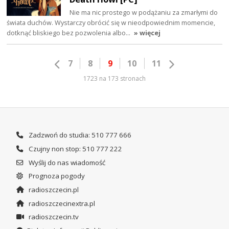
Nie ma nic prostego w podążaniu za zmarłymi do
świata duchów. Wystarczy obrócić się w nieodpowiednim momencie,
dotknąć bliskiego bez pozwolenia albo…
» więcej
7
8
9
10
11
1723 na 173 stronach
Zadzwoń do studia: 510 777 666
Czujny non stop: 510 777 222
Wyślij do nas wiadomość
Prognoza pogody
radioszczecin.pl
radioszczecinextra.pl
radioszczecin.tv