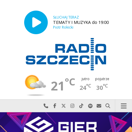
SŁUCHAJ TERAZ
TEMATY I MUZYKA do 19:00
Piotr Rokicki
°C
jutro
pojutrze
21
°C
°C
24
30
Najlepiej po prostu do nas zadzwoń
Odwiedź nas na Facebook-u
Odwiedź nas na X
Odwiedź nas na Instagram-ie
Odwiedź nas na TikTok-u
Szukaj nas na Spotify
Wyślij do nas w
Szukaj