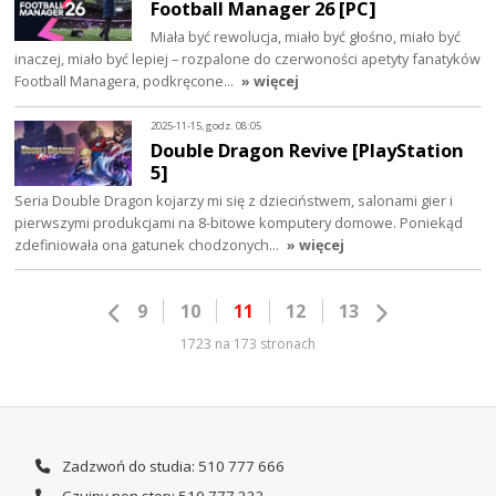
Football Manager 26 [PC]
Miała być rewolucja, miało być głośno, miało być
inaczej, miało być lepiej – rozpalone do czerwoności apetyty fanatyków
Football Managera, podkręcone…
» więcej
2025-11-15, godz. 08:05
Double Dragon Revive [PlayStation
5]
Seria Double Dragon kojarzy mi się z dzieciństwem, salonami gier i
pierwszymi produkcjami na 8-bitowe komputery domowe. Poniekąd
zdefiniowała ona gatunek chodzonych…
» więcej
9
10
11
12
13
1723 na 173 stronach
Zadzwoń do studia: 510 777 666
Czujny non stop: 510 777 222