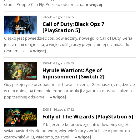
studia People Can Fly. Po kilku odsłonach…
» więcej
2025-11-22, godz. 08:05
Call of Duty: Black Ops 7
[PlayStation 5]
Ciężko jest powiedzieć coś, powiedzmy, nowego, o Call of Duty. Seria
jest z nami długie lata, a większość graczy przynajmniej raz miała do
czynienia z…
» więcej
2025-11-22, godz. 08:05
Hyrule Warriors: Age of
Inprisonment [Switch 2]
Gdy przejrzycie przepastne archiwum recenzji Giermaszu, znajdziecie
w nim opinię na temat niejednej produkcji z gatunku musou - także o
poprzedniej odsłonie…
» więcej
2025-11-16, godz. 17:12
Folly of The Wizards [PlayStation 5]
Z bajecznie kolorkowego intro dowiemy się, że
świat nawiedziły złe potwory, więc wieśniacy zwrócili się o pomoc do
czarowników. Ci, wiadomo, załatwili…
» więcej