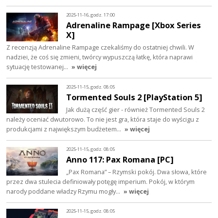
2025-11-16, godz. 17:00
Adrenaline Rampage [Xbox Series
X]
Z recenzją Adrenaline Rampage czekaliśmy do ostatniej chwili. W
nadziei, że coś się zmieni, twórcy wypuszczą łatkę, która naprawi
sytuację testowanej…
» więcej
2025-11-15, godz. 08:05
Tormented Souls 2 [PlayStation 5]
Jak dużą część gier - również Tormented Souls 2
należy oceniać dwutorowo. To nie jest gra, która staje do wyścigu z
produkcjami z największym budżetem…
» więcej
2025-11-15, godz. 08:05
Anno 117: Pax Romana [PC]
„Pax Romana” – Rzymski pokój. Dwa słowa, które
przez dwa stulecia definiowały potęgę imperium. Pokój, w którym
narody poddane władzy Rzymu mogły…
» więcej
2025-11-15, godz. 08:05