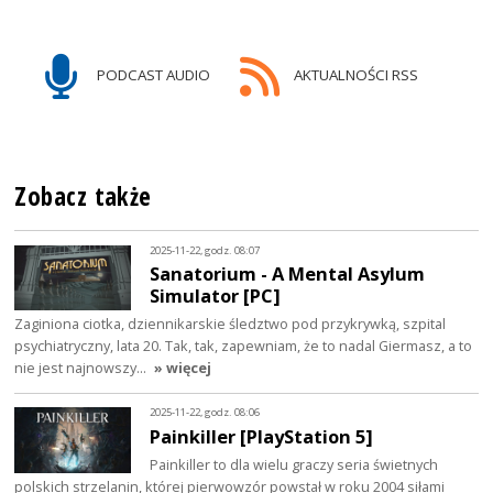
PODCAST AUDIO
AKTUALNOŚCI RSS
Zobacz także
2025-11-22, godz. 08:07
Sanatorium - A Mental Asylum
Simulator [PC]
Zaginiona ciotka, dziennikarskie śledztwo pod przykrywką, szpital
psychiatryczny, lata 20. Tak, tak, zapewniam, że to nadal Giermasz, a to
nie jest najnowszy…
» więcej
2025-11-22, godz. 08:06
Painkiller [PlayStation 5]
Painkiller to dla wielu graczy seria świetnych
polskich strzelanin, której pierwowzór powstał w roku 2004 siłami