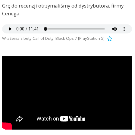
Grę do recenzji otrzymaliśmy od dystrybutora, firmy
Cenega.
Wrażenia z bety Call of Duty: Black Ops 7 [PlayStation 5]