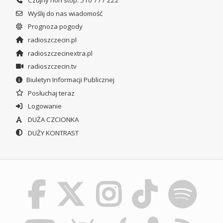
Wyślij do nas wiadomość
Prognoza pogody
radioszczecin.pl
radioszczecinextra.pl
radioszczecin.tv
Biuletyn Informacji Publicznej
Posłuchaj teraz
Logowanie
DUŻA CZCIONKA
DUŻY KONTRAST