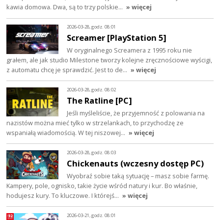
kawia domowa. Dwa, są to trzy polskie…
» więcej
2026-03-28, godz. 08:01
Screamer [PlayStation 5]
W oryginalnego Screamera z 1995 roku nie
grałem, ale jak studio Milestone tworzy kolejne zręcznościowe wyścigi,
z automatu chcę je sprawdzić. Jest to de…
» więcej
2026-03-28, godz. 08:02
The Ratline [PC]
Jeśli myśleliście, że przyjemność z polowania na
nazistów można mieć tylko w strzelankach, to przychodzę ze
wspaniałą wiadomością. W tej niszowej…
» więcej
2026-03-28, godz. 08:03
Chickenauts (wczesny dostęp PC)
Wyobraź sobie taką sytuację – masz sobie farmę.
Kampery, pole, ognisko, takie życie wśród natury i kur. Bo właśnie,
hodujesz kury. To kluczowe. I którejś…
» więcej
2026-03-21, godz. 08:01