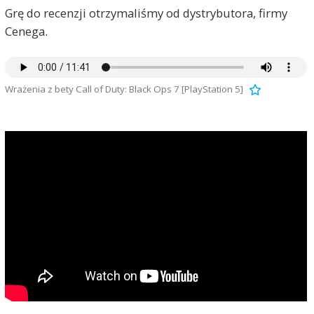
Grę do recenzji otrzymaliśmy od dystrybutora, firmy
Cenega.
Wrażenia z bety Call of Duty: Black Ops 7 [PlayStation 5]