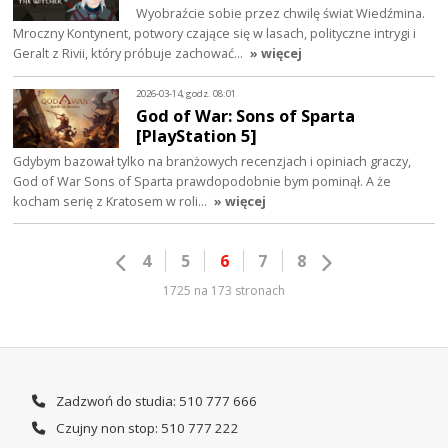
Wyobraźcie sobie przez chwilę świat Wiedźmina.
Mroczny Kontynent, potwory czające się w lasach, polityczne intrygi i
Geralt z Rivii, który próbuje zachować…
» więcej
2026-03-14, godz. 08:01
God of War: Sons of Sparta
[PlayStation 5]
Gdybym bazował tylko na branżowych recenzjach i opiniach graczy,
God of War Sons of Sparta prawdopodobnie bym pominął. A że
kocham serię z Kratosem w roli…
» więcej
4
5
6
7
8
1725 na 173 stronach
Zadzwoń do studia: 510 777 666
Czujny non stop: 510 777 222