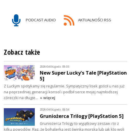
PODCAST AUDIO
AKTUALNOŚCI RSS
Zobacz także
2026-04-04, godz. 08:03
New Super Lucky's Tale [PlayStation
5]
Z Luckym spotykamy się regularnie. Sympatyczny lisek gościł u nas już
na poprzedniej generacji konsol i podbił serce mojej najmłodszej
córeczki na długie…
» więcej
2026-04-04, godz. 08:04
Gruniożerca Trilogy [PlayStation 5]
Gruniożerca Trilogy to wyjątkowy zestaw i to z
kilku powodów. Raz, że bohaterką jest świnka morska lub jak kto woli