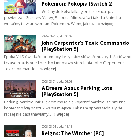
Pokemon: Pokopia [Switch 2]
Weźmy do kotła kilka gier, tak rzucając z
powietrza – Stardew Valley, Fallouta, Minecrafta i tak dla śmiechu
wrzućmy to w uniwersum Pokemon. Wiem, jak to…
» więcej
2026-03-21, godz. 08:02
John Carpenter's Toxic Commando
[PlayStation 5]
Epoka VHS-ów, dużo przemocy, brzydkich słów i żenujących żartów no
i czasem jakiś one liner. No i mnóstwo strzelania. John Carpenter's
Toxic Commando…
» więcej
2026-03-21, godz. 08:03
A Dream About Parking Lots
[PlayStation 5]
Parkingi bardziej niż z lękiem mogą się kojarzyć bardziej ze smutną
koniecznością poszukiwania miejsca. Tak nam spowszedniały, że
raczej nie zastanawiamy…
» więcej
2026-03-04, godz. 16:15
Reigns: The Witcher [PC]