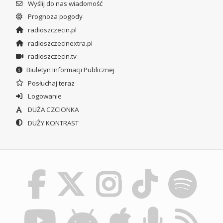
Wyślij do nas wiadomość
Prognoza pogody
radioszczecin.pl
radioszczecinextra.pl
radioszczecin.tv
Biuletyn Informacji Publicznej
Posłuchaj teraz
Logowanie
DUŻA CZCIONKA
DUŻY KONTRAST