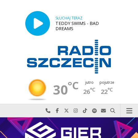
SŁUCHAJ TERAZ
TEDDY SWIMS - BAD
DREAMS
°C
jutro
pojutrze
30
°C
°C
26
22
Najlepiej po prostu do nas zadzwoń
Odwiedź nas na Facebook-u
Odwiedź nas na X
Odwiedź nas na Instagram-ie
Odwiedź nas na TikTok-u
Szukaj nas na Spotify
Wyślij do nas w
Szukaj