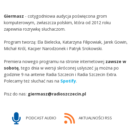
Giermasz
- cotygodniowa audycja poświęcona grom
komputerowym, zwłaszcza polskim, która od 2012 roku
zapewnia rozrywkę słuchaczom.
Program tworzą: Ela Bielecka, Katarzyna Filipowiak, Jarek Gowin,
Michał Król, Kacper Narodzonek i Patryk Srokowski.
Premiera nowego programu na stronie internetowej
zawsze w
sobotę
, tego dnia w wersji skróconej usłyszeć ją można po
godzinie 9 na antenie Radia Szczecin i Radia Szczecin Extra.
Polecamy też słuchać nas na
Spotify
.
Pisz do nas:
giermasz@radioszczecin.pl
PODCAST AUDIO
AKTUALNOŚCI RSS