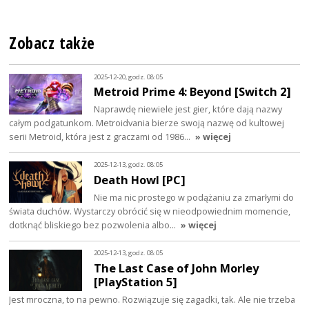
Zobacz także
2025-12-20, godz. 08:05
Metroid Prime 4: Beyond [Switch 2]
Naprawdę niewiele jest gier, które dają nazwy
całym podgatunkom. Metroidvania bierze swoją nazwę od kultowej
serii Metroid, która jest z graczami od 1986…
» więcej
2025-12-13, godz. 08:05
Death Howl [PC]
Nie ma nic prostego w podążaniu za zmarłymi do
świata duchów. Wystarczy obrócić się w nieodpowiednim momencie,
dotknąć bliskiego bez pozwolenia albo…
» więcej
2025-12-13, godz. 08:05
The Last Case of John Morley
[PlayStation 5]
Jest mroczna, to na pewno. Rozwiązuje się zagadki, tak. Ale nie trzeba