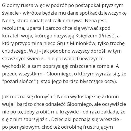
Gloomy rusza więc w podróż po postapokaliptycznym
świecie - wkrótce będzie mu dane spotkać dziewczynkę
Nenę, która nadal jest całkiem żywa. Nena jest
rezolutna, uparta i bardzo chce się wyrwać spod
kurateli wuja, którego nazywają Księdzem (Priest), a
który przypomina nieco Gru z Minionków, tylko trochę
chudszego. Wuj - jak podobno wszyscy dorośli w tym
strasznym świecie - nie pozwala dziewczynce
wychodzić, a sam poprzysiągł zniszczenie zombie. A
przede wszystkim - Gloomiego, o którym wyraża się, że
"pożarł słońce" (i stąd jego bardzo błyszczące oczy).
Jak można się domyślić, Nena wydostaje się z domu
wuja i bardzo chce odnaleźć Gloomiego, ale oczywiście
nie po to, żeby zrobić mu krzywdę - od razu zakłada, że
się z nim zaprzyjaźni. Dzieciaki poznają się wreszcie -
po pomysłowym, choć też odrobinę frustrującym