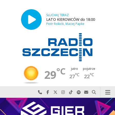
SŁUCHAJ TERAZ
LATO KIEROWCÓW do 18:00
Piotr Rokicki, Maciej Papke
°C
jutro
pojutrze
29
°C
°C
27
22
Najlepiej po prostu do nas zadzwoń
Odwiedź nas na Facebook-u
Odwiedź nas na X
Odwiedź nas na Instagram-ie
Odwiedź nas na TikTok-u
Szukaj nas na Spotify
Wyślij do nas w
Szukaj