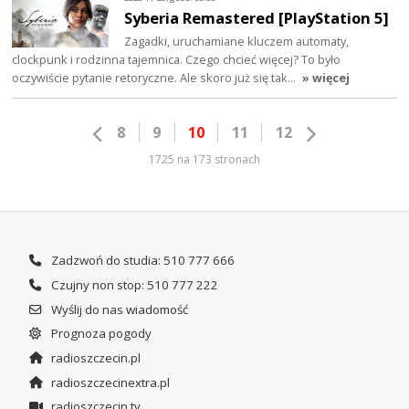
Syberia Remastered [PlayStation 5]
Zagadki, uruchamiane kluczem automaty,
clockpunk i rodzinna tajemnica. Czego chcieć więcej? To było
oczywiście pytanie retoryczne. Ale skoro już się tak…
» więcej
8
9
10
11
12
1725 na 173 stronach
Zadzwoń do studia: 510 777 666
Czujny non stop: 510 777 222
Wyślij do nas wiadomość
Prognoza pogody
radioszczecin.pl
radioszczecinextra.pl
radioszczecin.tv