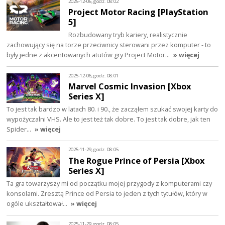
2025-12-06, godz. 08:02
Project Motor Racing [PlayStation
5]
Rozbudowany tryb kariery, realistycznie
zachowujący się na torze przeciwnicy sterowani przez komputer - to
były jedne z akcentowanych atutów gry Project Motor…
» więcej
2025-12-06, godz. 08:01
Marvel Cosmic Invasion [Xbox
Series X]
To jest tak bardzo w latach 80. i 90., że zacząłem szukać swojej karty do
wypożyczalni VHS. Ale to jest też tak dobre. To jest tak dobre, jak ten
Spider…
» więcej
2025-11-29, godz. 08:05
The Rogue Prince of Persia [Xbox
Series X]
Ta gra towarzyszy mi od początku mojej przygody z komputerami czy
konsolami. Zresztą Prince od Persia to jeden z tych tytułów, który w
ogóle ukształtował…
» więcej
2025-11-29, godz. 08:05