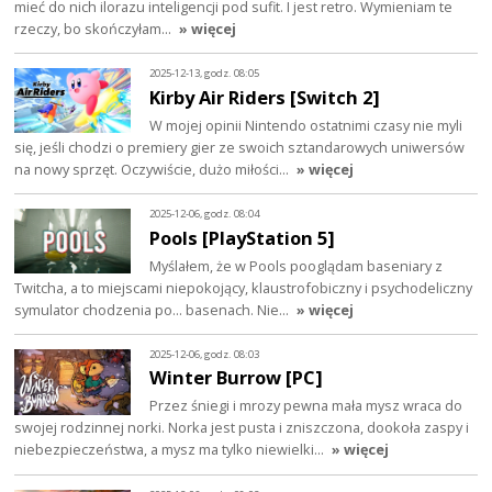
mieć do nich ilorazu inteligencji pod sufit. I jest retro. Wymieniam te
rzeczy, bo skończyłam…
» więcej
2025-12-13, godz. 08:05
Kirby Air Riders [Switch 2]
W mojej opinii Nintendo ostatnimi czasy nie myli
się, jeśli chodzi o premiery gier ze swoich sztandarowych uniwersów
na nowy sprzęt. Oczywiście, dużo miłości…
» więcej
2025-12-06, godz. 08:04
Pools [PlayStation 5]
Myślałem, że w Pools pooglądam baseniary z
Twitcha, a to miejscami niepokojący, klaustrofobiczny i psychodeliczny
symulator chodzenia po... basenach. Nie…
» więcej
2025-12-06, godz. 08:03
Winter Burrow [PC]
Przez śniegi i mrozy pewna mała mysz wraca do
swojej rodzinnej norki. Norka jest pusta i zniszczona, dookoła zaspy i
niebezpieczeństwa, a mysz ma tylko niewielki…
» więcej