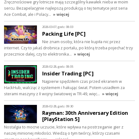
Zręcznościowe gry lotnicze mają szczególny kawałek nieba w moim
sercu. Bezapelacyjnie najlepszą produkcją o tej tematyce jest seria
Ace Combat, ale i Polacy…
» więcej
2026-03-07, godz. 08:03
Packing Life [PC]
Nie znam osoby, która nie kupiła nic przez
internet. Czy to jakaś drobnica z portalu, po którą trzeba pojechać trzy
przecznice dalej, czy to elektronika…
» więcej
2026-02-28, godz. 08:05
Insider Trading [PC]
Najpierw spędziłem czas przed ekranem w
HackHub, walcząc z systemem i hakując świat. Potem usiadłem za
sterami maszyny z II wojny światowej w TR-49, więc…
» więcej
2026-02-28, godz. 09:30
Rayman: 30th Anniversary Edition
[PlayStation 5]
Nostalgia to mocne uczucie, które wpływa na postrzeganie gier z
naszej minionej młodości. Wiedzą o tym twórcy, którzy czasami