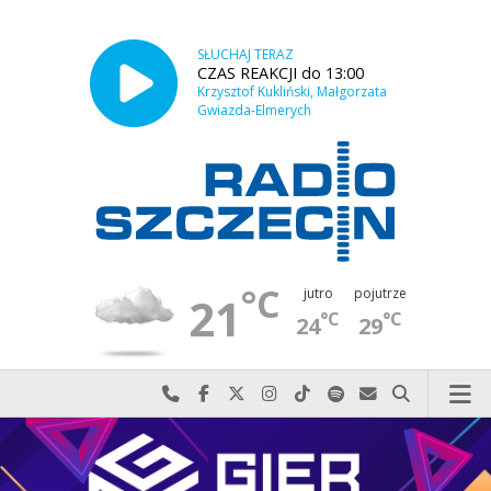
SŁUCHAJ TERAZ
CZAS REAKCJI do 13:00
Krzysztof Kukliński, Małgorzata
Gwiazda-Elmerych
°C
jutro
pojutrze
21
°C
°C
24
29
Najlepiej po prostu do nas zadzwoń
Odwiedź nas na Facebook-u
Odwiedź nas na X
Odwiedź nas na Instagram-ie
Odwiedź nas na TikTok-u
Szukaj nas na Spotify
Wyślij do nas w
Szukaj