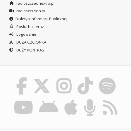
radioszczecinextra.pl
radioszczecin.tv
Biuletyn Informacji Publicznej
Posłuchaj teraz
Logowanie
DUŻA CZCIONKA
DUŻY KONTRAST