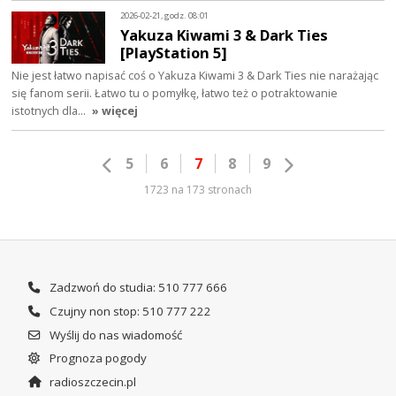
2026-02-21, godz. 08:01
Yakuza Kiwami 3 & Dark Ties
[PlayStation 5]
Nie jest łatwo napisać coś o Yakuza Kiwami 3 & Dark Ties nie narażając
się fanom serii. Łatwo tu o pomyłkę, łatwo też o potraktowanie
istotnych dla…
» więcej
5
6
7
8
9
1723 na 173 stronach
Zadzwoń do studia: 510 777 666
Czujny non stop: 510 777 222
Wyślij do nas wiadomość
Prognoza pogody
radioszczecin.pl