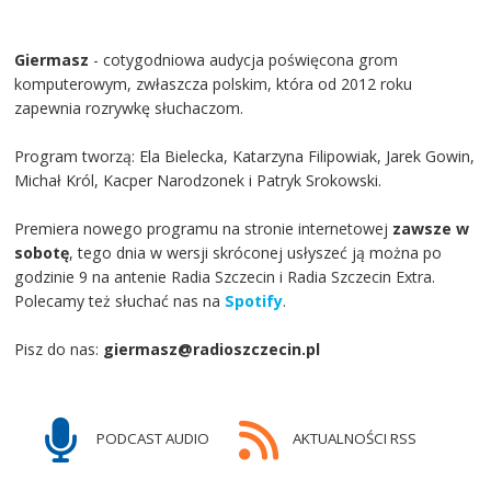
Giermasz
- cotygodniowa audycja poświęcona grom
komputerowym, zwłaszcza polskim, która od 2012 roku
zapewnia rozrywkę słuchaczom.
Program tworzą: Ela Bielecka, Katarzyna Filipowiak, Jarek Gowin,
Michał Król, Kacper Narodzonek i Patryk Srokowski.
Premiera nowego programu na stronie internetowej
zawsze w
sobotę
, tego dnia w wersji skróconej usłyszeć ją można po
godzinie 9 na antenie Radia Szczecin i Radia Szczecin Extra.
Polecamy też słuchać nas na
Spotify
.
Pisz do nas:
giermasz@radioszczecin.pl
PODCAST AUDIO
AKTUALNOŚCI RSS