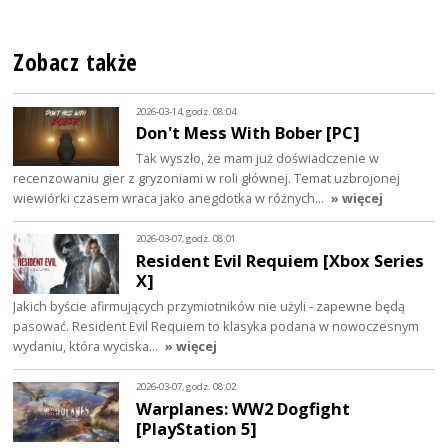
Zobacz także
2026-03-14, godz. 08:04
Don't Mess With Bober [PC]
Tak wyszło, że mam już doświadczenie w
recenzowaniu gier z gryzoniami w roli głównej. Temat uzbrojonej
wiewiórki czasem wraca jako anegdotka w różnych…
» więcej
2026-03-07, godz. 08:01
Resident Evil Requiem [Xbox Series
X]
Jakich byście afirmujących przymiotników nie użyli - zapewne będą
pasować. Resident Evil Requiem to klasyka podana w nowoczesnym
wydaniu, która wyciska…
» więcej
2026-03-07, godz. 08:02
Warplanes: WW2 Dogfight
[PlayStation 5]