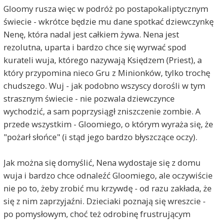
Gloomy rusza więc w podróż po postapokaliptycznym
świecie - wkrótce będzie mu dane spotkać dziewczynkę
Nenę, która nadal jest całkiem żywa. Nena jest
rezolutna, uparta i bardzo chce się wyrwać spod
kurateli wuja, którego nazywają Księdzem (Priest), a
który przypomina nieco Gru z Minionków, tylko trochę
chudszego. Wuj - jak podobno wszyscy dorośli w tym
strasznym świecie - nie pozwala dziewczynce
wychodzić, a sam poprzysiągł zniszczenie zombie. A
przede wszystkim - Gloomiego, o którym wyraża się, że
"pożarł słońce" (i stąd jego bardzo błyszczące oczy).
Jak można się domyślić, Nena wydostaje się z domu
wuja i bardzo chce odnaleźć Gloomiego, ale oczywiście
nie po to, żeby zrobić mu krzywdę - od razu zakłada, że
się z nim zaprzyjaźni. Dzieciaki poznają się wreszcie -
po pomysłowym, choć też odrobinę frustrującym