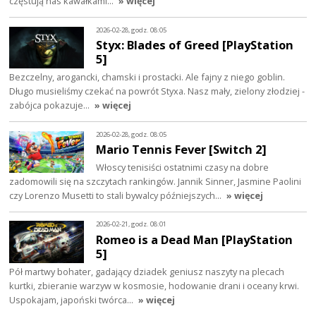
częstują nas kawałkami…
» więcej
2026-02-28, godz. 08:05
Styx: Blades of Greed [PlayStation
5]
Bezczelny, arogancki, chamski i prostacki. Ale fajny z niego goblin.
Długo musieliśmy czekać na powrót Styxa. Nasz mały, zielony złodziej -
zabójca pokazuje…
» więcej
2026-02-28, godz. 08:05
Mario Tennis Fever [Switch 2]
Włoscy tenisiści ostatnimi czasy na dobre
zadomowili się na szczytach rankingów. Jannik Sinner, Jasmine Paolini
czy Lorenzo Musetti to stali bywalcy późniejszych…
» więcej
2026-02-21, godz. 08:01
Romeo is a Dead Man [PlayStation
5]
Pół martwy bohater, gadający dziadek geniusz naszyty na plecach
kurtki, zbieranie warzyw w kosmosie, hodowanie drani i oceany krwi.
Uspokajam, japoński twórca…
» więcej