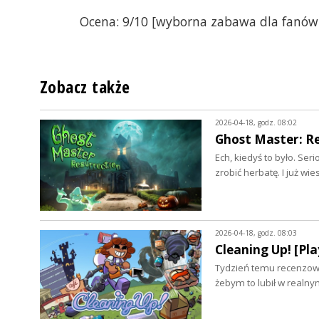
Ocena: 9/10 [wyborna zabawa dla fanów
Zobacz także
2026-04-18, godz. 08:02
Ghost Master: Re
Ech, kiedyś to było. Ser
zrobić herbatę. I już wi
2026-04-18, godz. 08:03
Cleaning Up! [Pla
Tydzień temu recenzowa
żebym to lubił w realn