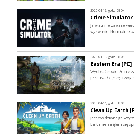
2026-04-18, godz. 08:04
Crime Simulator 
Ja w sumie zawsze wiedzi
wyzwanie. Normalnie aż
2026-04-11, godz. 08:01
Eastern Era [PC]
Wyobraź sobie, że nie z
przetrwał klęskę. Twoj
2026-04-11, godz. 08:02
Clean Up Earth [
Jest coś dziwnego w tym
Earth nie zająłem się 