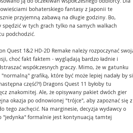
osowano ją do oczekiwań współczesnego odbiorcy. Dla
owieściami bohaterskiego fantasy z Japonii te
sznie przyjemną zabawą na długie godziny. Bo,
by spędzić w tych grach tylko na samych walkach
tu podchodzić.
agon Quest 1&2 HD-2D Remake należy rozpoczynać swoj
ji, choć fakt faktem - wyglądają bardzo ładnie i
straszać współczesnych graczy. Mimo, że w gatunku
"normalną" grafiką, które być może lepiej nadały by s
y następna część?!) Dragons Quest 11 byłoby tu
z znakomitej. Ale, że opisywany pakiet dwóch gier
na okazja po odnowionej "trójce", aby zapoznać się z
o tego zachęcić. Na marginesie, decyzja wydawcy o
o "jedynka" formalnie jest kontynuacją tamtej