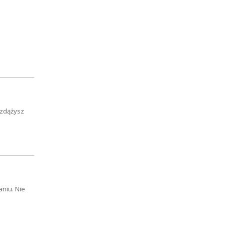
ż zdążysz
niu. Nie