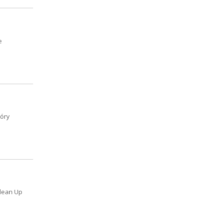
e
tóry
Clean Up