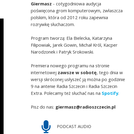
Giermasz
- cotygodniowa audycja
poświęcona grom komputerowym, zwłaszcza
polskim, która od 2012 roku zapewnia
rozrywkę słuchaczom.
Program tworzą: Ela Bielecka, Katarzyna
Filipowiak, Jarek Gowin, Michał Król, Kacper
Narodzonek i Patryk Srokowski.
Premiera nowego programu na stronie
internetowej
zawsze w sobotę
, tego dnia w
wersji skróconej usłyszeć ją można po godzinie
9 na antenie Radia Szczecin i Radia Szczecin
Extra. Polecamy też słuchać nas na
Spotify
.
Pisz do nas:
giermasz@radioszczecin.pl
PODCAST AUDIO