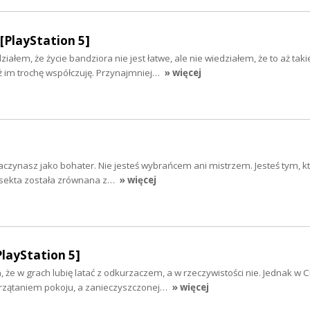
[PlayStation 5]
ałem, że życie bandziora nie jest łatwe, ale nie wiedziałem, że to aż taki
 im trochę współczuję. Przynajmniej…
» więcej
aczynasz jako bohater. Nie jesteś wybrańcem ani mistrzem. Jesteś tym, k
a sekta została zrównana z…
» więcej
PlayStation 5]
, że w grach lubię latać z odkurzaczem, a w rzeczywistości nie. Jednak w 
sprzątaniem pokoju, a zanieczyszczonej…
» więcej