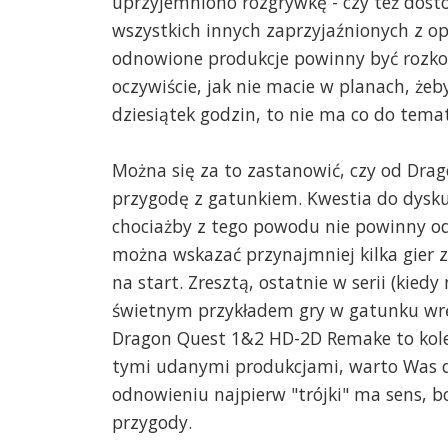
uprzyjemniono rozgrywkę - czy też dost
wszystkich innych zaprzyjaźnionych z op
odnowione produkcje powinny być rozko
oczywiście, jak nie macie w planach, że
dziesiątek godzin, to nie ma co do tema
Można się za to zastanowić, czy od Dr
przygodę z gatunkiem. Kwestia do dyskus
chociażby z tego powodu nie powinny od
można wskazać przynajmniej kilka gier z 
na start. Zresztą, ostatnie w serii (kied
świetnym przykładem gry w gatunku wręc
Dragon Quest 1&2 HD-2D Remake to kolej
tymi udanymi produkcjami, warto Was d
odnowieniu najpierw "trójki" ma sens, b
przygody.