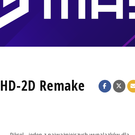
I HD-2D Remake
Piksel - jeden z najważniejszych wynalazków dla