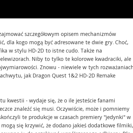
em zajmować szczegółowym opisem mechanizmów
ić, dla kogo mogą być adresowane te dwie gry. Choć,
ika w stylu HD-2D to istne cudo. Także na
lewizorach. Niby to tylko te kolorowe kwadraciki, ale 
rójwymiarowości. Znowu - niewiele w tych rozważaniac
 zachwytu, jak Dragon Quest 1&2 HD-2D Remake
 kwestii - wydaje się, że o ile jesteście fanami
eczce znaleźć się musi. Oczywiście, może i pomniemy
skończyli te produkcje w czasach premiery "jedynki" w
y mogą się krzywić, że dodano jakieś dodatkowe filmiki