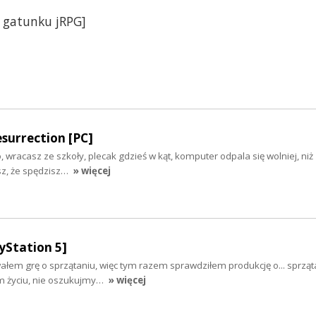
 gatunku jRPG]
surrection [PC]
io, wracasz ze szkoły, plecak gdzieś w kąt, komputer odpala się wolniej, ni
esz, że spędzisz…
» więcej
yStation 5]
łem grę o sprzątaniu, więc tym razem sprawdziłem produkcję o... sprząta
ym życiu, nie oszukujmy…
» więcej