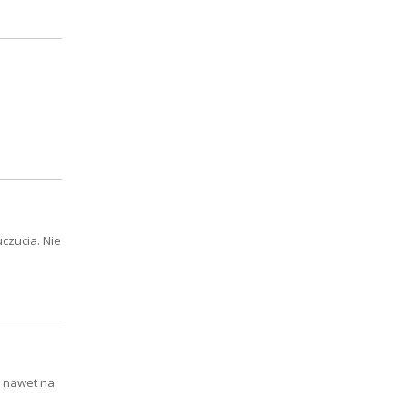
czucia. Nie
o nawet na