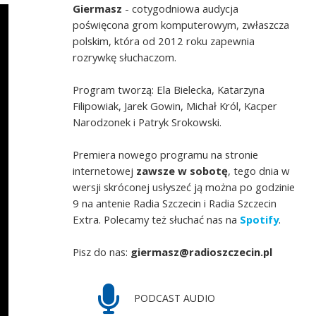
Giermasz
- cotygodniowa audycja
poświęcona grom komputerowym, zwłaszcza
polskim, która od 2012 roku zapewnia
rozrywkę słuchaczom.
Program tworzą: Ela Bielecka, Katarzyna
Filipowiak, Jarek Gowin, Michał Król, Kacper
Narodzonek i Patryk Srokowski.
Premiera nowego programu na stronie
internetowej
zawsze w sobotę
, tego dnia w
wersji skróconej usłyszeć ją można po godzinie
9 na antenie Radia Szczecin i Radia Szczecin
Extra. Polecamy też słuchać nas na
Spotify
.
Pisz do nas:
giermasz@radioszczecin.pl
PODCAST AUDIO