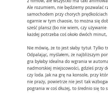
z filmów, ale wszystko ma taki animowan
Ale rozumiem, nie będziemy pozwalać r
samochodem przy chorych prędkościach. 
ogarnie w tym chaosie, to można się do
sześć plansz (bo nie wiem, czy używanie 
każdej potrzeba coś około dwóch minut, 
Nie mówię, że to jest słaby tytuł. Tylko 
Odpalając, myślałem, że najbliższym por
gra byłaby idealna do wgrania w autom
nadmorskiej miejscowości, gdzieś przy 
czy loda. Jak na grę na konsole, przy któ
nie praży, powietrze nie jest tak wzboga
pogrania w coś dłużej, to średnio się to