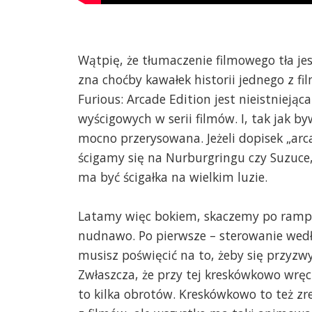
Wątpię, że tłumaczenie filmowego tła jes
zna choćby kawałek historii jednego z f
Furious: Arcade Edition jest nieistniejąca
wyścigowych w serii filmów. I, tak jak by
mocno przerysowana. Jeżeli dopisek „arca
ścigamy się na Nurburgringu czy Suzuce
ma być ścigałka na wielkim luzie.
Latamy więc bokiem, skaczemy po rampach
nudnawo. Po pierwsze – sterowanie wedł
musisz poświęcić na to, żeby się przyzw
Zwłaszcza, że przy tej kreskówkowo wręc
to kilka obrotów. Kreskówkowo to też z