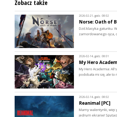
Zobacz także
2026-02-21, godz. 08:02
Norse: Oath of B
Dziś klasyka gatunku. 
zamordowanego ojca, od
2026-02-14, godz. 08:01
My Hero Academia:
My Hero Academia: All's 
podobała mi się, ale to
2026-02-14, godz. 08:02
Reanimal [PC]
Mamy walentynki, więc p
jednym ekranie! Spyta