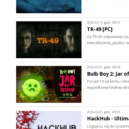
2026-02-14, godz. 08:03
TR-49 [PC]
Za TR-49 odpowiada studi
interaktywnej, języka i
2026-02-07, godz. 08:04
Bulb Boy 2: Jar o
Ponad 10 lat temu czło
wypadkową totalnej abst
2026-02-07, godz. 08:03
HackHub - Ultim
Logujesz się do systemu