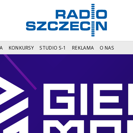
A
KONKURSY
STUDIO S-1
REKLAMA
O NAS