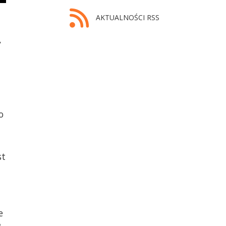
AKTUALNOŚCI RSS
y
o
st
e