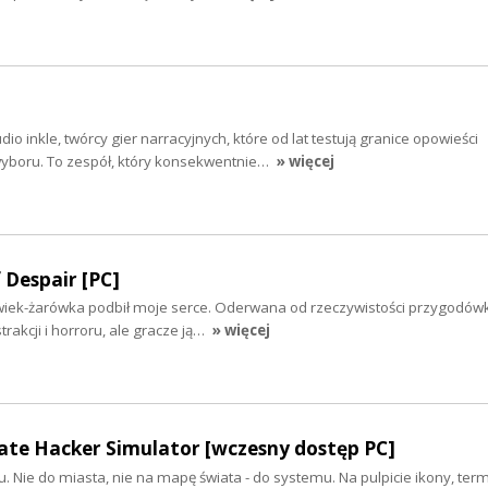
o inkle, twórcy gier narracyjnych, które od lat testują granice opowieści
 wyboru. To zespół, który konsekwentnie…
» więcej
f Despair [PC]
wiek-żarówka podbił moje serce. Oderwana od rzeczywistości przygodów
rakcji i horroru, ale gracze ją…
» więcej
ate Hacker Simulator [wczesny dostęp PC]
. Nie do miasta, nie na mapę świata - do systemu. Na pulpicie ikony, termi