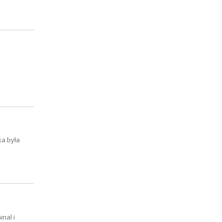
ka była
nal i