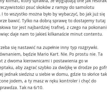
y klimat, który sprawia, że wyglądają one jak resoraki
zeczywistości psuć skoków z rampy do samolotu
I to wszystko można było by wybaczyć, bo jak już się
brze bawić. Tylko na dobrą sprawę to dostajemy tutaj
słowa tor jest najbardziej trafne), z czego na pokonani
więc daje nam to jakieś kilkanaście minut contentu.
trzeba się nastawić na zupełnie inny typ rozgrywki.
ównaniem, będzie Mario Kart. Nie. Po prostu nie. Ta
at z dwoma kierownicami i postawienia go w
deptaku, aby zagrać szybko za dwójkę w drodze po gof
rej jednak siedzisz u siebie w domu, gdzie to słońce tak
cone jodem, a ty masz w ręku kontroler i chęć do
 sprawdza. Tak na 6/10.