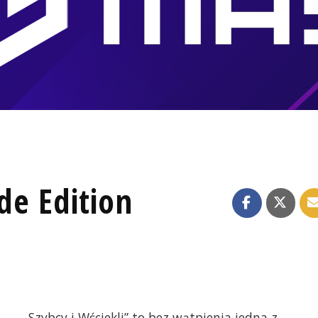
de Edition
„Szybcy i Wściekli” to bez wątpienia jedna z