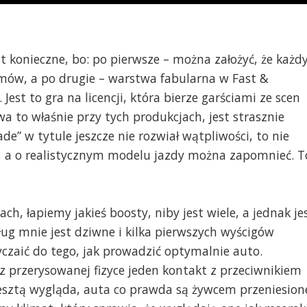
t konieczne, bo: po pierwsze – można założyć, że każd
ilmów, a po drugie – warstwa fabularna w Fast &
. Jest to gra na licencji, która bierze garściami ze scen
wa to właśnie przy tych produkcjach, jest strasznie
de” w tytule jeszcze nie rozwiał wątpliwości, to nie
, a o realistycznym modelu jazdy można zapomnieć. T
, łapiemy jakieś boosty, niby jest wiele, a jednak je
ug mnie jest dziwne i kilka pierwszych wyścigów
yczaić do tego, jak prowadzić optymalnie auto.
z przerysowanej fizyce jeden kontakt z przeciwnikiem
resztą wygląda, auta co prawda są żywcem przeniesion