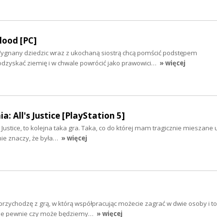
lood [PC]
Wygnany dziedzic wraz z ukochaną siostrą chcą pomścić podstępem
zyskać ziemię i w chwale powrócić jako prawowici…
» więcej
 All's Justice [PlayStation 5]
Justice, to kolejna taka gra. Taka, co do której mam tragicznie mieszane u
 nie znaczy, że była…
» więcej
rzychodzę z grą, w którą współpracując możecie zagrać w dwie osoby i t
cie pewnie czy może będziemy…
» więcej