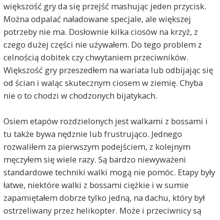
większość gry da się przejść mashując jeden przycisk.
Można odpalać naładowane specjale, ale większej
potrzeby nie ma. Dosłownie kilka ciosów na krzyż, z
czego dużej części nie używałem. Do tego problem z
celnością dobitek czy chwytaniem przeciwników.
Większość gry przeszedłem na wariata lub odbijając się
od ścian i waląc skutecznym ciosem w ziemię. Chyba
nie o to chodzi w chodzonych bijatykach.
Osiem etapów rozdzielonych jest walkami z bossami i
tu także bywa nędznie lub frustrująco. Jednego
rozwaliłem za pierwszym podejściem, z kolejnym
męczyłem się wiele razy. Są bardzo niewyważeni
standardowe techniki walki mogą nie pomóc. Etapy były
łatwe, niektóre walki z bossami ciężkie i w sumie
zapamiętałem dobrze tylko jedną, na dachu, który był
ostrzeliwany przez helikopter. Może i przeciwnicy są