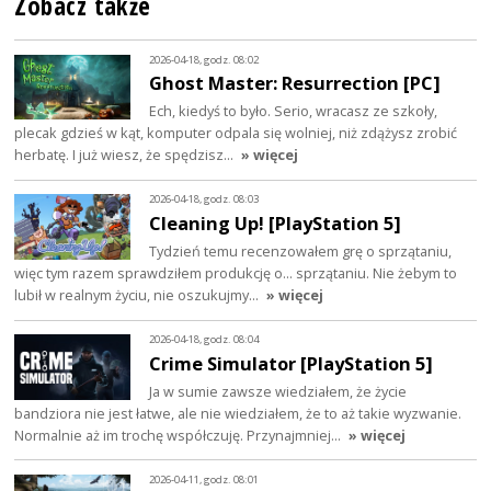
Zobacz także
2026-04-18, godz. 08:02
Ghost Master: Resurrection [PC]
Ech, kiedyś to było. Serio, wracasz ze szkoły,
plecak gdzieś w kąt, komputer odpala się wolniej, niż zdążysz zrobić
herbatę. I już wiesz, że spędzisz…
» więcej
2026-04-18, godz. 08:03
Cleaning Up! [PlayStation 5]
Tydzień temu recenzowałem grę o sprzątaniu,
więc tym razem sprawdziłem produkcję o... sprzątaniu. Nie żebym to
lubił w realnym życiu, nie oszukujmy…
» więcej
2026-04-18, godz. 08:04
Crime Simulator [PlayStation 5]
Ja w sumie zawsze wiedziałem, że życie
bandziora nie jest łatwe, ale nie wiedziałem, że to aż takie wyzwanie.
Normalnie aż im trochę współczuję. Przynajmniej…
» więcej
2026-04-11, godz. 08:01