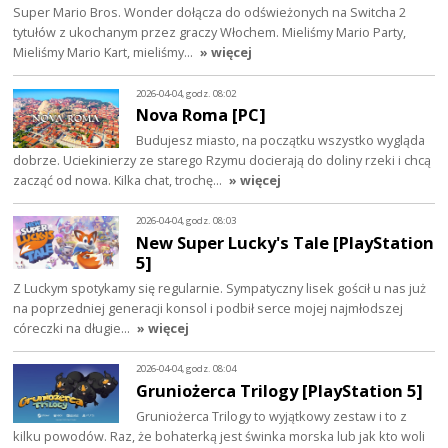
Super Mario Bros. Wonder dołącza do odświeżonych na Switcha 2
tytułów z ukochanym przez graczy Włochem. Mieliśmy Mario Party,
Mieliśmy Mario Kart, mieliśmy…
» więcej
2026-04-04, godz. 08:02
Nova Roma [PC]
Budujesz miasto, na początku wszystko wygląda
dobrze. Uciekinierzy ze starego Rzymu docierają do doliny rzeki i chcą
zacząć od nowa. Kilka chat, trochę…
» więcej
2026-04-04, godz. 08:03
New Super Lucky's Tale [PlayStation
5]
Z Luckym spotykamy się regularnie. Sympatyczny lisek gościł u nas już
na poprzedniej generacji konsol i podbił serce mojej najmłodszej
córeczki na długie…
» więcej
2026-04-04, godz. 08:04
Gruniożerca Trilogy [PlayStation 5]
Gruniożerca Trilogy to wyjątkowy zestaw i to z
kilku powodów. Raz, że bohaterką jest świnka morska lub jak kto woli