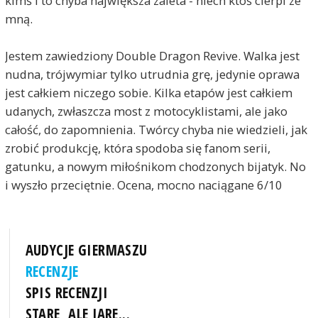
kimś i to chyba największa zaleta - niech ktoś cierpi ze
mną.
Jestem zawiedziony Double Dragon Revive. Walka jest
nudna, trójwymiar tylko utrudnia grę, jedynie oprawa
jest całkiem niczego sobie. Kilka etapów jest całkiem
udanych, zwłaszcza most z motocyklistami, ale jako
całość, do zapomnienia. Twórcy chyba nie wiedzieli, jak
zrobić produkcję, która spodoba się fanom serii,
gatunku, a nowym miłośnikom chodzonych bijatyk. No
i wyszło przeciętnie. Ocena, mocno naciągane 6/10
AUDYCJE GIERMASZU
RECENZJE
SPIS RECENZJI
STARE, ALE JARE...