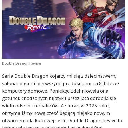
Double Dragon Revive
Seria Double Dragon kojarzy mi się z dzieciństwem,
salonami gier i pierwszymi produkcjami na 8-bitowe
komputery domowe. Poniekąd zdefiniowała ona
gatunek chodzonych bijatyk i przez lata dorobiła się
wielu odsłon i remake'ów. Aż teraz, w 2025 roku,
otrzymaliśmy nową część będącą niejako nowym
otwarciem dla kultowej serii. Double Dragon Revive to
jednak nie jest to, czego mogli oczekiwać fani.