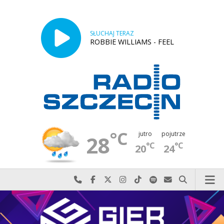
SŁUCHAJ TERAZ
ROBBIE WILLIAMS - FEEL
°C
jutro
pojutrze
28
°C
°C
20
24
Najlepiej po prostu do nas zadzwoń
Odwiedź nas na Facebook-u
Odwiedź nas na X
Odwiedź nas na Instagram-ie
Odwiedź nas na TikTok-u
Szukaj nas na Spotify
Wyślij do nas w
Szukaj