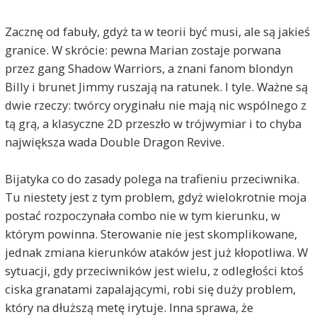
Zacznę od fabuły, gdyż ta w teorii być musi, ale są jakieś
granice. W skrócie: pewna Marian zostaje porwana
przez gang Shadow Warriors, a znani fanom blondyn
Billy i brunet Jimmy ruszają na ratunek. I tyle. Ważne są
dwie rzeczy: twórcy oryginału nie mają nic wspólnego z
tą grą, a klasyczne 2D przeszło w trójwymiar i to chyba
największa wada Double Dragon Revive.
Bijatyka co do zasady polega na trafieniu przeciwnika.
Tu niestety jest z tym problem, gdyż wielokrotnie moja
postać rozpoczynała combo nie w tym kierunku, w
którym powinna. Sterowanie nie jest skomplikowane,
jednak zmiana kierunków ataków jest już kłopotliwa. W
sytuacji, gdy przeciwników jest wielu, z odległości ktoś
ciska granatami zapalającymi, robi się duży problem,
który na dłuższą metę irytuje. Inna sprawa, że