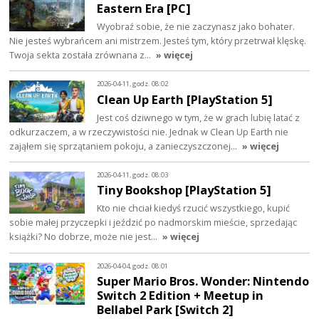
Eastern Era [PC]
Wyobraź sobie, że nie zaczynasz jako bohater.
Nie jesteś wybrańcem ani mistrzem. Jesteś tym, który przetrwał klęskę.
Twoja sekta została zrównana z…
» więcej
2026-04-11, godz. 08:02
Clean Up Earth [PlayStation 5]
Jest coś dziwnego w tym, że w grach lubię latać z
odkurzaczem, a w rzeczywistości nie. Jednak w Clean Up Earth nie
zająłem się sprzątaniem pokoju, a zanieczyszczonej…
» więcej
2026-04-11, godz. 08:03
Tiny Bookshop [PlayStation 5]
Kto nie chciał kiedyś rzucić wszystkiego, kupić
sobie małej przyczepki i jeździć po nadmorskim mieście, sprzedając
książki? No dobrze, może nie jest…
» więcej
2026-04-04, godz. 08:01
Super Mario Bros. Wonder: Nintendo
Switch 2 Edition + Meetup in
Bellabel Park [Switch 2]