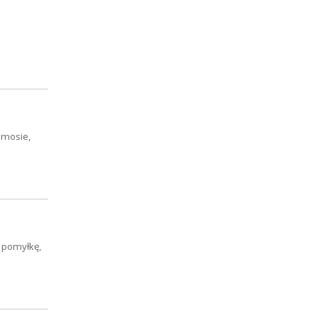
smosie,
o pomyłkę,