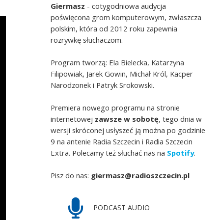
Giermasz
- cotygodniowa audycja
poświęcona grom komputerowym, zwłaszcza
polskim, która od 2012 roku zapewnia
rozrywkę słuchaczom.
Program tworzą: Ela Bielecka, Katarzyna
Filipowiak, Jarek Gowin, Michał Król, Kacper
Narodzonek i Patryk Srokowski.
Premiera nowego programu na stronie
internetowej
zawsze w sobotę
, tego dnia w
wersji skróconej usłyszeć ją można po godzinie
9 na antenie Radia Szczecin i Radia Szczecin
Extra. Polecamy też słuchać nas na
Spotify
.
Pisz do nas:
giermasz@radioszczecin.pl
PODCAST AUDIO