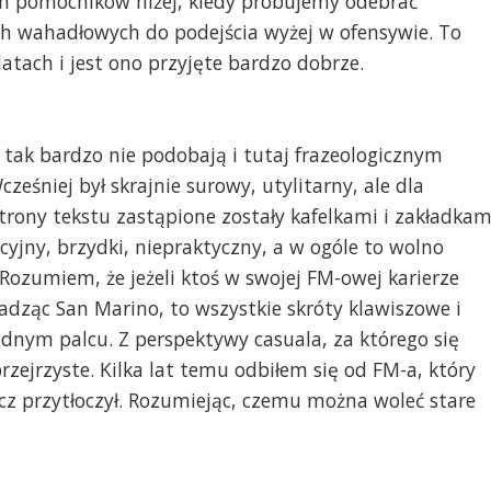
 pomocników niżej, kiedy próbujemy odebrać
ch wahadłowych do podejścia wyżej w ofensywie. To
atach i jest ono przyjęte bardzo dobrze.
ę tak bardzo nie podobają i tutaj frazeologicznym
cześniej był skrajnie surowy, utylitarny, ale dla
trony tekstu zastąpione zostały kafelkami i zakładkam
uicyjny, brzydki, niepraktyczny, a w ogóle to wolno
 Rozumiem, że jeżeli ktoś w swojej FM-owej karierze
adząc San Marino, to wszystkie skróty klawiszowe i
ednym palcu. Z perspektywy casuala, za którego się
zejrzyste. Kilka lat temu odbiłem się od FM-a, który
z przytłoczył. Rozumiejąc, czemu można woleć stare