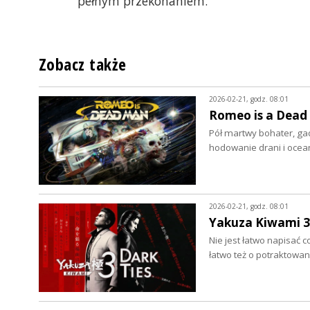
pełnym przekonaniem.
Zobacz także
2026-02-21, godz. 08:01
Romeo is a Dead 
Pół martwy bohater, ga
hodowanie drani i ocea
2026-02-21, godz. 08:01
Yakuza Kiwami 3 
Nie jest łatwo napisać c
łatwo też o potraktowan