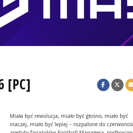
6 [PC]
Miała być rewolucja, miało być głośno, miało być
inaczej, miało być lepiej – rozpalone do czerwonoś
apetyty fanatyków Football Managera, podkręcon