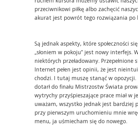
ruchem kursora możemy ustawić naszych
przeciwnikowi piłkę albo zachęcić naszy
akurat jest powrót tego rozwiązania po l
Są jednak aspekty, które społeczności si
„słoniem w pokoju” jest nowy interfejs. W
niektórych przeładowany. Przepełnione s
Internet pełen jest opinii, że jest nieint
chodzi. I tutaj muszę stanąć w opozycji.
dotarł do finału Mistrzostw Świata prow
wytrychy przyśpieszające prace miał w j
uważam, wszystko jednak jest bardziej pr
przy pierwszym uruchomieniu mnie wręc
menu, ja uśmiecham się do nowego.