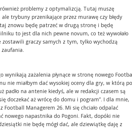
 również problemy z optymalizcją. Tutaj muszę
, ale trybuny przenikające przez murawę czy błędy
tutaj znowu będę patrzeć w drugą stronę i będę
lniku to jest dla nich pewne novum, co też wywołało
e zostawili graczy samych z tym, tylko wychodzą
t zaufania.
o wynikają zażalenia płynące w stronę nowego Footba
mu nie miałbym dać wysokiej oceny dla gry, w którą p
uż padło na antenie kiedyś, ale w redakcji czasem są
ię doczekać aż wrócę do domu i pogram”. I dla mnie,
z Football Managerem 26. Mi się chciało odpalać
ać nowego napastnika do Pogoni. Fakt, dopóki nie
ziesiątki nie będę mógł dać, ale dziewiątkę daję z