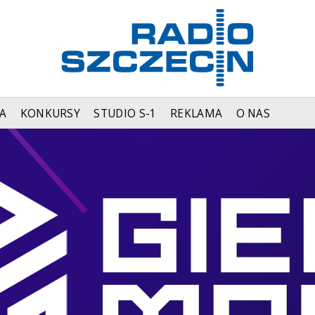
A
KONKURSY
STUDIO S-1
REKLAMA
O NAS