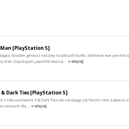
Man [PlayStation 5]
dający dziadek geniusz naszyty na plecach kurtki, zbieranie warzyw w ko
ny krwi. Uspokajam, japoński twórca…
» więcej
& Dark Ties [PlayStation 5]
oś o Yakuza Kiwami 3 & Dark Ties nie narażając się fanom serii. Łatwo tu 
ie istotnych dla…
» więcej