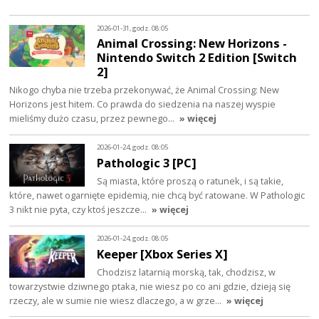
2026-01-31, godz. 08:05
Animal Crossing: New Horizons -
Nintendo Switch 2 Edition [Switch
2]
Nikogo chyba nie trzeba przekonywać, że Animal Crossing: New
Horizons jest hitem. Co prawda do siedzenia na naszej wyspie
mieliśmy dużo czasu, przez pewnego…
» więcej
2026-01-24, godz. 08:05
Pathologic 3 [PC]
Są miasta, które proszą o ratunek, i są takie,
które, nawet ogarnięte epidemią, nie chcą być ratowane. W Pathologic
3 nikt nie pyta, czy ktoś jeszcze…
» więcej
2026-01-24, godz. 08:05
Keeper [Xbox Series X]
Chodzisz latarnią morską, tak, chodzisz, w
towarzystwie dziwnego ptaka, nie wiesz po co ani gdzie, dzieją się
rzeczy, ale w sumie nie wiesz dlaczego, a w grze…
» więcej