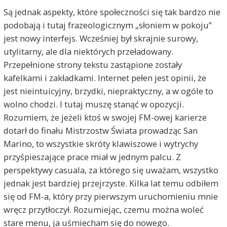
Są jednak aspekty, które społeczności się tak bardzo nie
podobają i tutaj frazeologicznym „słoniem w pokoju”
jest nowy interfejs. Wcześniej był skrajnie surowy,
utylitarny, ale dla niektórych przeładowany.
Przepełnione strony tekstu zastąpione zostały
kafelkami i zakładkami. Internet pełen jest opinii, że
jest nieintuicyjny, brzydki, niepraktyczny, a w ogóle to
wolno chodzi. I tutaj muszę stanąć w opozycji.
Rozumiem, że jeżeli ktoś w swojej FM-owej karierze
dotarł do finału Mistrzostw Świata prowadząc San
Marino, to wszystkie skróty klawiszowe i wytrychy
przyśpieszające prace miał w jednym palcu. Z
perspektywy casuala, za którego się uważam, wszystko
jednak jest bardziej przejrzyste. Kilka lat temu odbiłem
się od FM-a, który przy pierwszym uruchomieniu mnie
wręcz przytłoczył. Rozumiejąc, czemu można woleć
stare menu, ja uśmiecham się do nowego.