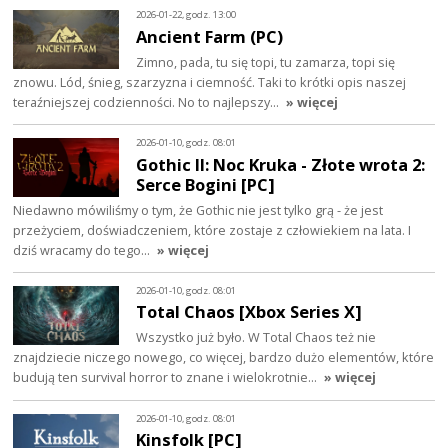
2026-01-22, godz. 13:00
Ancient Farm (PC)
Zimno, pada, tu się topi, tu zamarza, topi się
znowu. Lód, śnieg, szarzyzna i ciemność. Taki to krótki opis naszej
teraźniejszej codzienności. No to najlepszy…
» więcej
2026-01-10, godz. 08:01
Gothic II: Noc Kruka - Złote wrota 2:
Serce Bogini [PC]
Niedawno mówiliśmy o tym, że Gothic nie jest tylko grą - że jest
przeżyciem, doświadczeniem, które zostaje z człowiekiem na lata. I
dziś wracamy do tego…
» więcej
2026-01-10, godz. 08:01
Total Chaos [Xbox Series X]
Wszystko już było. W Total Chaos też nie
znajdziecie niczego nowego, co więcej, bardzo dużo elementów, które
budują ten survival horror to znane i wielokrotnie…
» więcej
2026-01-10, godz. 08:01
Kinsfolk [PC]