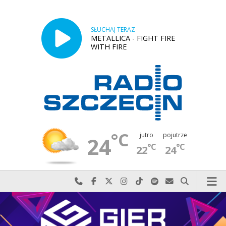
SŁUCHAJ TERAZ
METALLICA - FIGHT FIRE
WITH FIRE
°C
jutro
pojutrze
24
°C
°C
22
24
Najlepiej po prostu do nas zadzwoń
Odwiedź nas na Facebook-u
Odwiedź nas na X
Odwiedź nas na Instagram-ie
Odwiedź nas na TikTok-u
Szukaj nas na Spotify
Wyślij do nas w
Szukaj