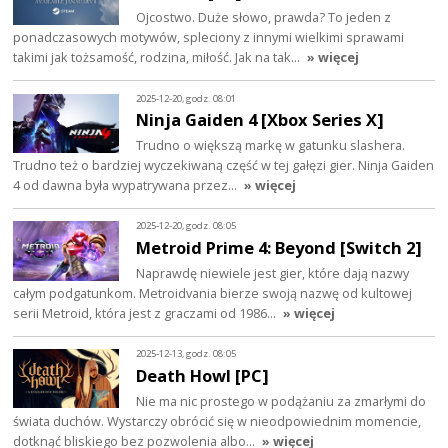
Ojcostwo. Duże słowo, prawda? To jeden z
ponadczasowych motywów, spleciony z innymi wielkimi sprawami
takimi jak tożsamość, rodzina, miłość. Jak na tak…
» więcej
2025-12-20, godz. 08:01
Ninja Gaiden 4 [Xbox Series X]
Trudno o większą markę w gatunku slashera.
Trudno też o bardziej wyczekiwaną część w tej gałęzi gier. Ninja Gaiden
4 od dawna była wypatrywana przez…
» więcej
2025-12-20, godz. 08:05
Metroid Prime 4: Beyond [Switch 2]
Naprawdę niewiele jest gier, które dają nazwy
całym podgatunkom. Metroidvania bierze swoją nazwę od kultowej
serii Metroid, która jest z graczami od 1986…
» więcej
2025-12-13, godz. 08:05
Death Howl [PC]
Nie ma nic prostego w podążaniu za zmarłymi do
świata duchów. Wystarczy obrócić się w nieodpowiednim momencie,
dotknąć bliskiego bez pozwolenia albo…
» więcej