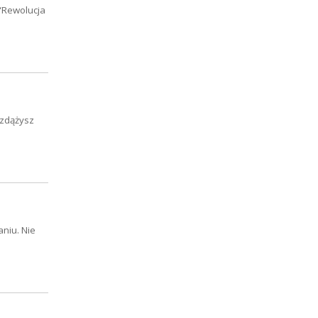
 “Rewolucja
ż zdążysz
niu. Nie