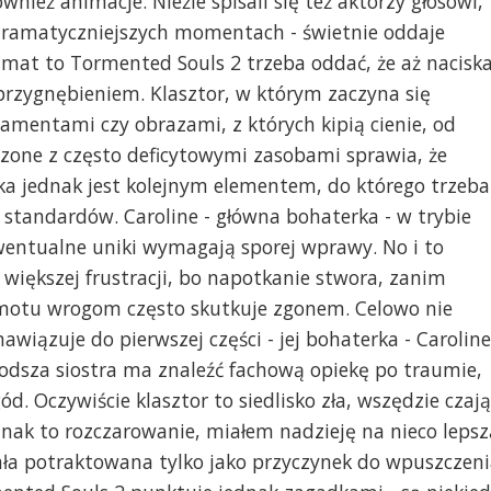
nież animacje. Nieźle spisali się też aktorzy głosowi,
ramatyczniejszych momentach - świetnie oddaje
klimat to Tormented Souls 2 trzeba oddać, że aż nacisk
przygnębieniem. Klasztor, w którym zaczyna się
amentami czy obrazami, z których kipią cienie, od
czone z często deficytowymi zasobami sprawia, że
alka jednak jest kolejnym elementem, do którego trzeba
h standardów. Caroline - główna bohaterka - w trybie
 ewentualne uniki wymagają sporej wprawy. No i to
 większej frustracji, bo napotkanie stwora, zanim
motu wrogom często skutkuje zgonem. Celowo nie
awiązuje do pierwszej części - jej bohaterka - Caroline
 młodsza siostra ma znaleźć fachową opiekę po traumie,
d. Oczywiście klasztor to siedlisko zła, wszędzie czają
jednak to rozczarowanie, miałem nadzieję na nieco lepsz
tała potraktowana tylko jako przyczynek do wpuszczen