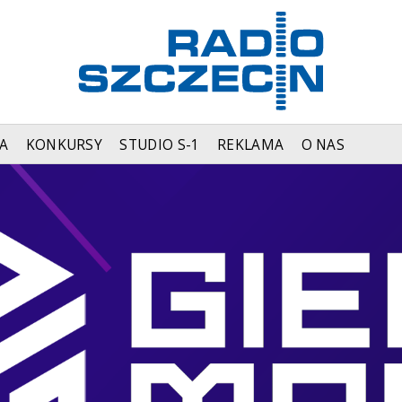
A
KONKURSY
STUDIO S-1
REKLAMA
O NAS