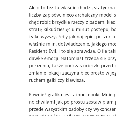
Ale o to też tu właśnie chodzi; statycz
liczba zapisów, nieco archaiczny model 
chęć robić brzydkie rzeczy z padem, kied
stratę kilkudziesięciu minut postępu, b
tylko wyższy, żeby jak najlepiej poczuć to
właśnie m.in. doświadczenie, jakiego mo
Resident Evil. I to się sprawdza. O ile t
dawkę emocji. Natomiast trzeba się prz
położenia, także podczas ucieczki przed
zmianie lokacji zaczyna biec prosto w je
ruchem gałki czy klawisza.
Również grafika jest z innej epoki. Mnie
no chwilami jak po prostu zestaw plam 
przede wszystkim ozdoby czy wykończen