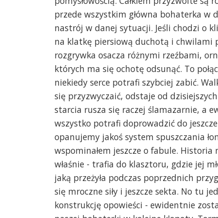
pomysłowością. Całkiem przyzwoite są rów
przede wszystkim główna bohaterka w d
nastrój w danej sytuacji. Jeśli chodzi o 
na klatkę piersiową duchotą i chwilami 
rozgrywka osacza różnymi rzeźbami, orn
których ma się ochotę odsunąć. To połą
niekiedy serce potrafi szybciej zabić. W
się przyzwyczaić, odstaje od dzisiejszyc
starcia rusza się raczej ślamazarnie, a
wszystko potrafi doprowadzić do jeszcze
opanujemy jakoś system spuszczania ło
wspominałem jeszcze o fabule. Historia n
właśnie - trafia do klasztoru, gdzie jej
jaką przeżyła podczas poprzednich przygó
się mroczne siły i jeszcze sekta. No tu 
konstrukcję opowieści - ewidentnie zos