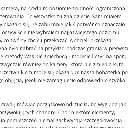
na kamera, na średnim poziomie trudności ograniczona
sterowania. To wszystko tu znajdziecie. Sam miałem
y okazało się, że zabił mnie jakiś potwór co oznaczało
o oczywiście nie wybrałem najłatwiejszego poziomu,
, co twórcy chcieli przekazać. A chcieli przekazać
żna było nabrać na przykład podczas grania w pierwsz
akie metody Was nie zniechęcą - możecie liczyć na sporą
yzwyczaić również do kamery, która nie zmienia kąta
 przeciwnikiem może się okazać, że nasza bohaterka po
go objęcia, jeżeli nie zareagujecie odpowiednio szybko
 prawdę mówiąc początkowo odrzuciła, bo wygląda jak..
przywołujących chandrę. Choć niektóre elementy,
ia pomieszczeń niemal zachwycają szczegółowością i