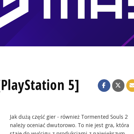
PlayStation 5]
Jak dużą część gier - również Tormented Souls 2
należy oceniać dwutorowo. To nie jest gra, która
staje do wyścigu z produkcjami z największym