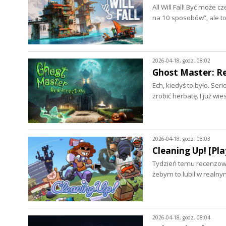
All Will Fall! Być może
na 10 sposobów”, ale to
2026-04-18, godz. 08:02
Ghost Master: Re
Ech, kiedyś to było. Ser
zrobić herbatę. I już wi
2026-04-18, godz. 08:03
Cleaning Up! [Pla
Tydzień temu recenzowa
żebym to lubił w realn
2026-04-18, godz. 08:04