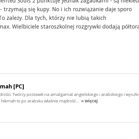
mented Souls 2 punktuje jednak zagadkami - są niekie
 trzymają się kupy. No i ich rozwiązanie daje sporo
 zależy. Dla tych, którzy nie lubią takich
ax. Wielbiciele staroszkolnej rozgrywki dodają półtor
kmah [PC]
ści. Twórcy postawili na amalgamat angielskiego i arabskiego i wyszł
e hikmah to po arabsku właśnie mądrość…
» więcej