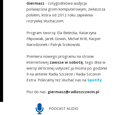
Giermasz
- cotygodniowa audycja
poświęcona grom komputerowym, zwłaszcza
polskim, która od 2012 roku zapewnia
rozrywkę słuchaczom.
Program tworzą: Ela Bielecka, Katarzyna
Filipowiak, Jarek Gowin, Michał Król, Kacper
Narodzonek i Patryk Srokowski.
Premiera nowego programu na stronie
internetowej
zawsze w sobotę
, tego dnia w
wersji skróconej usłyszeć ją można po godzinie
9 na antenie Radia Szczecin i Radia Szczecin
Extra. Polecamy też słuchać nas na
Spotify
.
Pisz do nas:
giermasz@radioszczecin.pl
PODCAST AUDIO