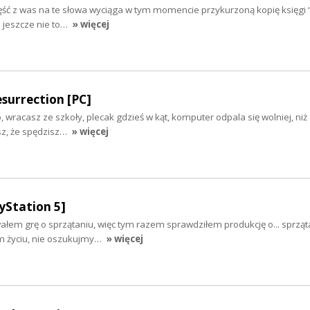
 część z was na te słowa wyciąga w tym momencie przykurzoną kopię księgi
 jeszcze nie to…
» więcej
surrection [PC]
io, wracasz ze szkoły, plecak gdzieś w kąt, komputer odpala się wolniej, ni
esz, że spędzisz…
» więcej
yStation 5]
łem grę o sprzątaniu, więc tym razem sprawdziłem produkcję o... sprząta
ym życiu, nie oszukujmy…
» więcej