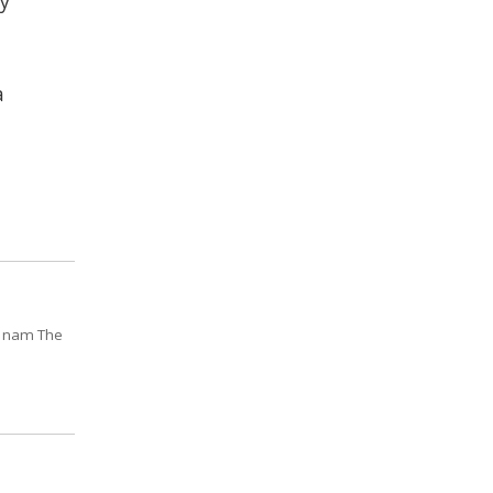
dy
a
o nam The