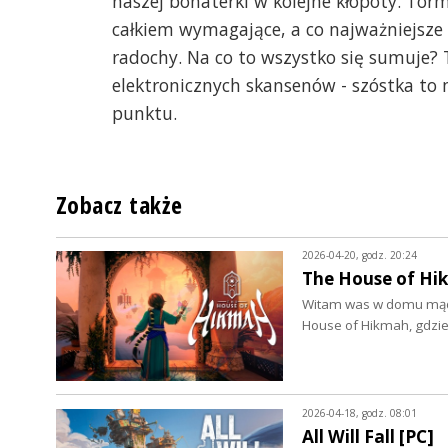
naszej bohaterki w kolejne kłopoty. Tor
całkiem wymagające, a co najważniejsze -
radochy. Na co to wszystko się sumuje? To
elektronicznych skansenów - szóstka to m
punktu.
Zobacz także
2026-04-20, godz. 20:24
The House of Hi
Witam was w domu mądro
House of Hikmah, gdzi
2026-04-18, godz. 08:01
All Will Fall [PC]