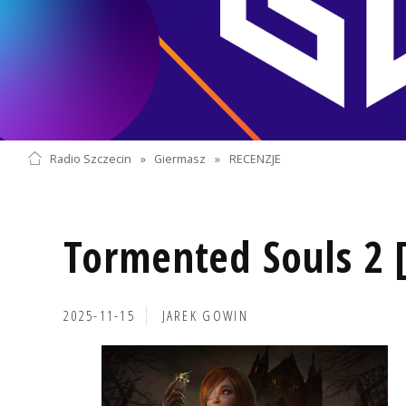
Radio Szczecin
»
Giermasz
»
RECENZJE
Tormented Souls 2 [
2025-11-15
JAREK GOWIN