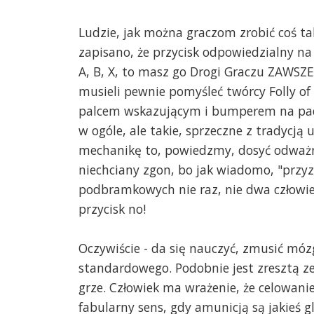
Ludzie, jak można graczom zrobić coś t
zapisano, że przycisk odpowiedzialny na
A, B, X, to masz go Drogi Graczu ZAWSZE 
musieli pewnie pomyśleć twórcy Folly of 
palcem wskazującym i bumperem na padzi
w ogóle, ale takie, sprzeczne z tradycj
mechanikę to, powiedzmy, dosyć odważn
niechciany zgon, bo jak wiadomo, "przyz
podbramkowych nie raz, nie dwa człowiek 
przycisk no!
Oczywiście - da się nauczyć, zmusić móz
standardowego. Podobnie jest zresztą ze
grze. Człowiek ma wrażenie, że celowani
fabularny sens, gdy amunicją są jakieś 