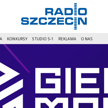
A
KONKURSY
STUDIO S-1
REKLAMA
O NAS