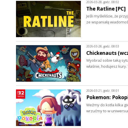
2026-03-28, godz. 08:02
The Ratline [PC]
Jeśli myśleliście, że p
ze wspaniałą wiadomośc
2026-03-28, godz. 08:03
Chickenauts (wc
Wyobraź sobie taką sytu
właśnie, hodujesz kury.
2026-03-21, godz. 08:01
Pokemon: Pokopi
Weźmy do kotła kilka gie
wrzućmy to w uniwers