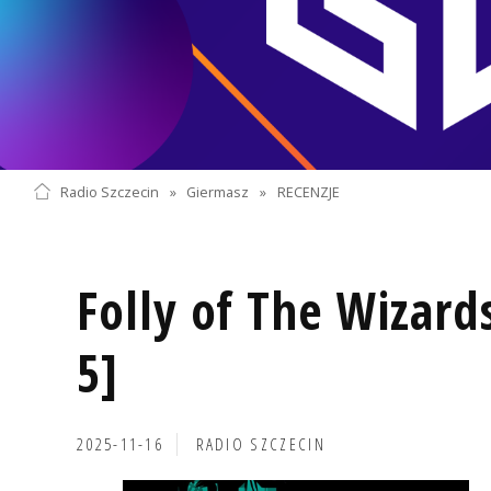
Radio Szczecin
»
Giermasz
»
RECENZJE
Folly of The Wizard
5]
2025-11-16
RADIO SZCZECIN