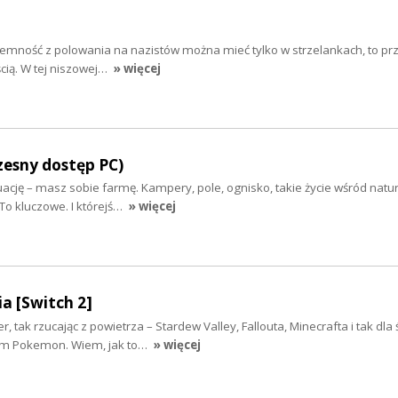
rzyjemność z polowania na nazistów można mieć tylko w strzelankach, to p
ią. W tej niszowej…
» więcej
zesny dostęp PC)
ację – masz sobie farmę. Kampery, pole, ognisko, takie życie wśród natury
 To kluczowe. I którejś…
» więcej
a [Switch 2]
r, tak rzucając z powietrza – Stardew Valley, Fallouta, Minecrafta i tak dl
um Pokemon. Wiem, jak to…
» więcej