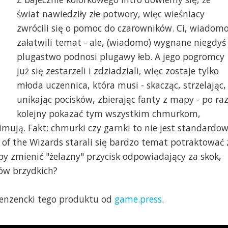
świat nawiedziły złe potwory, więc wieśniacy
zwrócili się o pomoc do czarowników. Ci, wiadomo
załatwili temat - ale, (wiadomo) wygnane niegdyś
plugastwo podnosi plugawy łeb. A jego pogromcy
już się zestarzeli i zdziadziali, więc zostaje tylko
młoda uczennica, która musi - skacząc, strzelając,
unikając pocisków, zbierając fanty z mapy - po ra
kolejny pokazać tym wszystkim chmurkom,
mują. Fakt: chmurki czy garnki to nie jest standardo
y of the Wizards starali się bardzo temat potraktować 
by zmienić "żelazny" przycisk odpowiadający za skok,
zów brzydkich?
enzencki tego produktu od
game.press
.