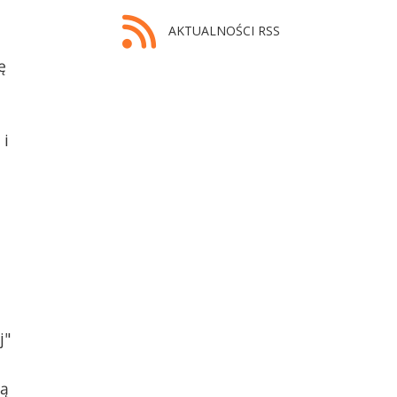
AKTUALNOŚCI RSS
ę
 i
j"
ną