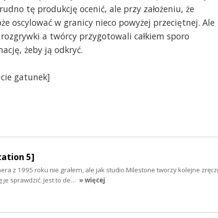
rudno tę produkcję ocenić, ale przy założeniu, że
że oscylować w granicy nieco powyżej przeciętnej. Ale
 rozgrywki a twórcy przygotowali całkiem sporo
nację, żeby ją odkryć.
icie gatunek]
ation 5]
ra z 1995 roku nie grałem, ale jak studio Milestone tworzy kolejne zręc
ę je sprawdzić. Jest to de…
» więcej