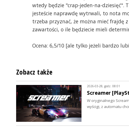
wtedy będzie "crap-jeden-na-dziesięć". T
jesteście naprawdę wytrwali, to nota mo
trzeba przyznać, że można mieć frajdę z
zawartości, o ile będziecie mieli determi
Ocena: 6,5/10 [ale tylko jeżeli bardzo lub
Zobacz także
2026-03-28, godz. 08:01
Screamer [PlaySt
W oryginalnego Screame
wyścigi, z automatu chc