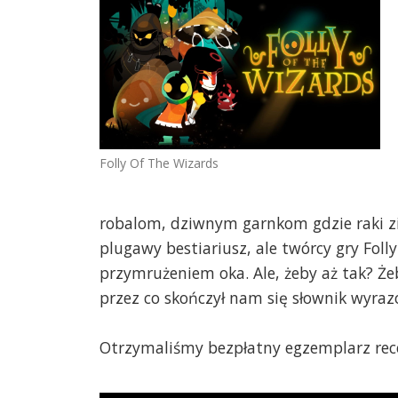
Folly Of The Wizards
robalom, dziwnym garnkom gdzie raki zi
plugawy bestiariusz, ale twórcy gry Foll
przymrużeniem oka. Ale, żeby aż tak? Że
przez co skończył nam się słownik wyra
Otrzymaliśmy bezpłatny egzemplarz rec