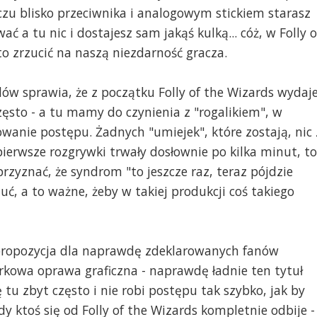
aczu blisko przeciwnika i analogowym stickiem starasz
ć a tu nic i dostajesz sam jakąś kulką... cóż, w Folly o
to zrzucić na naszą niezdarność gracza.
 sprawia, że z początku Folly of the Wizards wydaj
zęsto - a tu mamy do czynienia z "rogalikiem", w
wanie postępu. Żadnych "umiejek", które zostają, nic 
pierwsze rozgrywki trwały dosłownie po kilka minut, to
przyznać, że syndrom "to jeszcze raz, teraz pójdzie
zuć, a to ważne, żeby w takiej produkcji coś takiego
o propozycja dla naprawdę zdeklarowanych fanów
rkowa oprawa graficzna - naprawdę ładnie ten tytuł
ę tu zbyt często i nie robi postępu tak szybko, jak by
y ktoś się od Folly of the Wizards kompletnie odbije - 