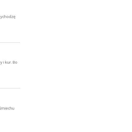
rzychodzę
 i kur. Bo
a śmiechu