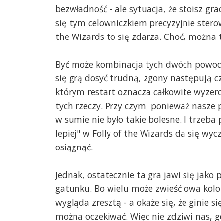
bezwładność - ale sytuacja, że stoisz gr
się tym celowniczkiem precyzyjnie sterowa
the Wizards to się zdarza. Choć, można 
Być może kombinacja tych dwóch powodów
się grą dosyć trudną, zgony następują c
którym restart oznacza całkowite wyzero
tych rzeczy. Przy czym, ponieważ nasze 
w sumie nie było takie bolesne. I trzeba 
lepiej" w Folly of the Wizards da się wyc
osiągnąć.
Jednak, ostatecznie ta gra jawi się jak
gatunku. Bo wielu może zwieść owa kolo
wygląda zresztą - a okaże się, że ginie si
można oczekiwać. Więc nie zdziwi nas, gd