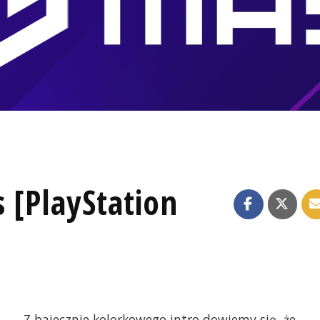
s [PlayStation
Z bajecznie kolorkowego intro dowiemy się, że