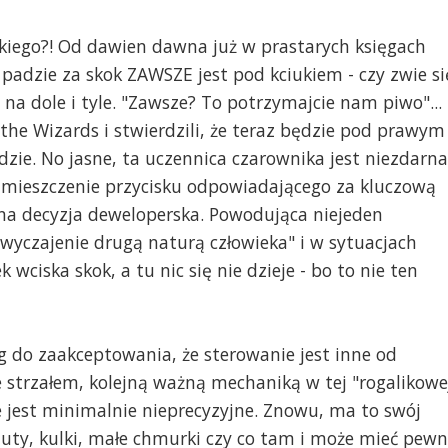
akiego?! Od dawien dawna już w prastarych księgach
 padzie za skok ZAWSZE jest pod kciukiem - czy zwie si
na dole i tyle. "Zawsze? To potrzymajcie nam piwo"...
the Wizards i stwierdzili, że teraz będzie pod prawym
e. No jasne, ta uczennica czarownika jest niezdarna
ą umieszczenie przycisku odpowiadającego za kluczową
a decyzja deweloperska. Powodująca niejeden
wyczajenie drugą naturą człowieka" i w sytuacjach
wciska skok, a tu nic się nie dzieje - bo to nie ten
g do zaakceptowania, że sterowanie jest inne od
 strzałem, kolejną ważną mechaniką w tej "rogalikowe
e jest minimalnie nieprecyzyjne. Znowu, ma to swój
gluty, kulki, małe chmurki czy co tam i może mieć pew