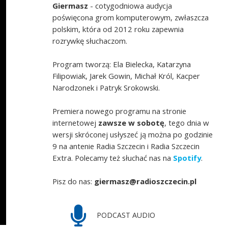
Giermasz
- cotygodniowa audycja
poświęcona grom komputerowym, zwłaszcza
polskim, która od 2012 roku zapewnia
rozrywkę słuchaczom.
Program tworzą: Ela Bielecka, Katarzyna
Filipowiak, Jarek Gowin, Michał Król, Kacper
Narodzonek i Patryk Srokowski.
Premiera nowego programu na stronie
internetowej
zawsze w sobotę
, tego dnia w
wersji skróconej usłyszeć ją można po godzinie
9 na antenie Radia Szczecin i Radia Szczecin
Extra. Polecamy też słuchać nas na
Spotify
.
Pisz do nas:
giermasz@radioszczecin.pl
PODCAST AUDIO