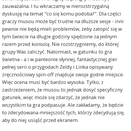
zauważalna. I tu wkraczamy w nierozstrzygalną
dyskusję na temat "co się komu podoba?". Dla części
graczy musou może być trudne na dłuższe sesje - inni
pewnie nie będą mieli problemów, żeby zatopić się w
tym świecie na długie godziny spędzone za jednym
razem przed konsolą. Nie rozstrzygniemy, do której
grupy Was zaliczyć. Natomiast, w gatunku to gra
świetna - a i w panteonie słynnej, fantastycznej gier
pełnej serii o przygodach Zeldy i Linka opisywany
zręcznościowy spin-off znajduje swoje godne miejsce.
Więc ocena musi być bardzo wysoka. Tylko, z
zastrzeżeniem, że musou to jednak dosyć specyficzny
gatunek, więc może się zdarzyć, że jednak nie
wszystkim ta gra podpasuje. Ale zakładamy, że będzie
to zdecydowana mniejszość tych, którzy zdecydują się,
aby do niej usiąść przed ekranem.