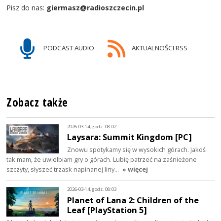
Pisz do nas:
giermasz@radioszczecin.pl
PODCAST AUDIO
AKTUALNOŚCI RSS
Zobacz także
2026-03-14, godz. 08:02
Laysara: Summit Kingdom [PC]
Znowu spotykamy się w wysokich górach. Jakoś
tak mam, że uwielbiam gry o górach. Lubię patrzeć na zaśnieżone
szczyty, słyszeć trzask napinanej liny…
» więcej
2026-03-14, godz. 08:03
Planet of Lana 2: Children of the
Leaf [PlayStation 5]