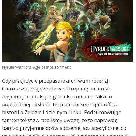
Hyrule Warriors: Age of Inprisonment
Gdy przejrzycie przepastne archiwum recenzji
Giermaszu, znajdziecie w nim opinię na temat
niejednej produkcji z gatunku musou - także o
poprzedniej odsłonie tej już mini serii spin-offów
historii o Zeldzie i dzielnym Linku. Podsumowując
tamten tekst zwracaliśmy uwagę, że to naprawdę
bardzo przyjemne doświadczenie, acz specyficzne, co
wynika oczywiście z pomysłu na wspomniany gatunek.