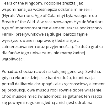
Tears of the Kingdom. Podobnie zresztą, jak
wspominana już wcześniejsza odsłona mini-serii
(Hyrule Warriors: Age of Calamity) była wstępem do
Breath of the Wild. A w recenzowanym Hyrule Warriors:
Age of Imprisonment ten element jeszcze podkręcono.
Filmiki przerywnikowe są długie, bardzo fajnie
wyreżyserowane i naprawdę śledzi się je z
zainteresowaniem oraz przyjemnością. To duża gratka
dla fanów tego uniwersum, nie mamy żadnej
wątpliwości.
Ponadto, chociaż nawet na kolejnej generacji Switcha,
gdy na ekranie dzieje się bardzo dużo, to animacja
potrafi delikatnie chrupnąć - ale zręcznościowy element
tej produkcji, owe musou robi równie dobre wrażenie.
Choć musicie mieć świadomość, że gatunek ten rządzi
się pewnymi regułami. Jedną z nich jest odrobina