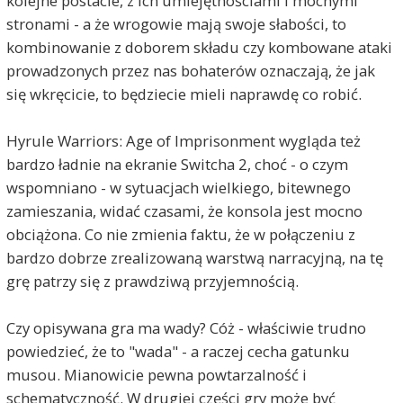
kolejne postacie, z ich umiejętnościami i mocnymi
stronami - a że wrogowie mają swoje słabości, to
kombinowanie z doborem składu czy kombowane ataki
prowadzonych przez nas bohaterów oznaczają, że jak
się wkręcicie, to będziecie mieli naprawdę co robić.
Hyrule Warriors: Age of Imprisonment wygląda też
bardzo ładnie na ekranie Switcha 2, choć - o czym
wspomniano - w sytuacjach wielkiego, bitewnego
zamieszania, widać czasami, że konsola jest mocno
obciążona. Co nie zmienia faktu, że w połączeniu z
bardzo dobrze zrealizowaną warstwą narracyjną, na tę
grę patrzy się z prawdziwą przyjemnością.
Czy opisywana gra ma wady? Cóż - właściwie trudno
powiedzieć, że to "wada" - a raczej cecha gatunku
musou. Mianowicie pewna powtarzalność i
schematyczność. W drugiej części gry może być