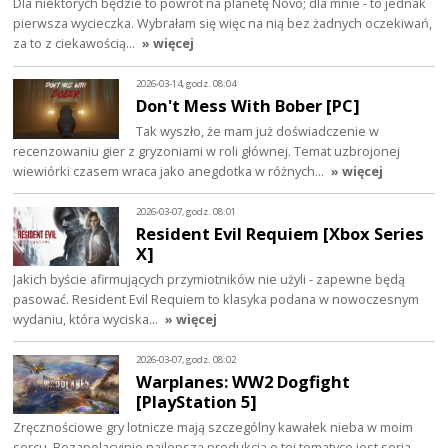
Dla niektórych będzie to powrót na planetę Novo; dla mnie - to jednak
pierwsza wycieczka. Wybrałam się więc na nią bez żadnych oczekiwań,
za to z ciekawością…
» więcej
2026-03-14, godz. 08:04
Don't Mess With Bober [PC]
Tak wyszło, że mam już doświadczenie w
recenzowaniu gier z gryzoniami w roli głównej. Temat uzbrojonej
wiewiórki czasem wraca jako anegdotka w różnych…
» więcej
2026-03-07, godz. 08:01
Resident Evil Requiem [Xbox Series
X]
Jakich byście afirmujących przymiotników nie użyli - zapewne będą
pasować. Resident Evil Requiem to klasyka podana w nowoczesnym
wydaniu, która wyciska…
» więcej
2026-03-07, godz. 08:02
Warplanes: WW2 Dogfight
[PlayStation 5]
Zręcznościowe gry lotnicze mają szczególny kawałek nieba w moim
sercu. Bezapelacyjnie najlepszą produkcją o tej tematyce jest seria