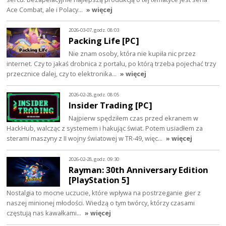
Ace Combat, ale i Polacy…
» więcej
2026-03-07, godz. 08:03
Packing Life [PC]
Nie znam osoby, która nie kupiła nic przez
internet. Czy to jakaś drobnica z portalu, po którą trzeba pojechać trzy
przecznice dalej, czy to elektronika…
» więcej
2026-02-28, godz. 08:05
Insider Trading [PC]
Najpierw spędziłem czas przed ekranem w
HackHub, walcząc z systemem i hakując świat. Potem usiadłem za
sterami maszyny z II wojny światowej w TR-49, więc…
» więcej
2026-02-28, godz. 09:30
Rayman: 30th Anniversary Edition
[PlayStation 5]
Nostalgia to mocne uczucie, które wpływa na postrzeganie gier z
naszej minionej młodości. Wiedzą o tym twórcy, którzy czasami
częstują nas kawałkami…
» więcej