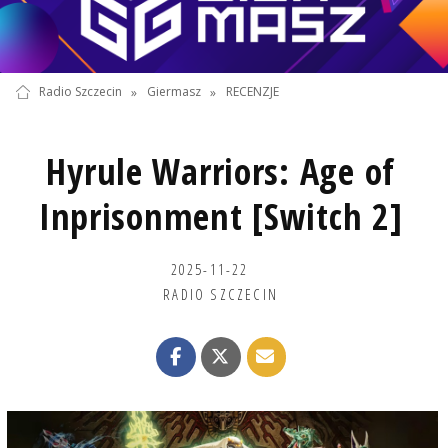
Radio Szczecin
»
Giermasz
»
RECENZJE
Hyrule Warriors: Age of
Inprisonment [Switch 2]
2025-11-22
RADIO SZCZECIN