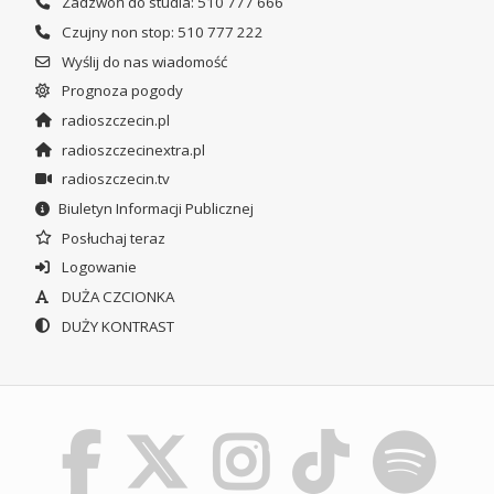
Zadzwoń do studia: 510 777 666
Czujny non stop: 510 777 222
Wyślij do nas wiadomość
Prognoza pogody
radioszczecin.pl
radioszczecinextra.pl
radioszczecin.tv
Biuletyn Informacji Publicznej
Posłuchaj teraz
Logowanie
DUŻA CZCIONKA
DUŻY KONTRAST