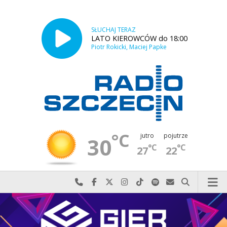
SŁUCHAJ TERAZ
LATO KIEROWCÓW do 18:00
Piotr Rokicki, Maciej Papke
°C
jutro
pojutrze
30
°C
°C
27
22
Najlepiej po prostu do nas zadzwoń
Odwiedź nas na Facebook-u
Odwiedź nas na X
Odwiedź nas na Instagram-ie
Odwiedź nas na TikTok-u
Szukaj nas na Spotify
Wyślij do nas w
Szukaj