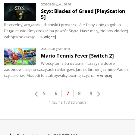
2026-02-28, godz. 08:05
Styx: Blades of Greed [PlayStation
5]
Bezczelny, arogancki, chamski i prostacki. Ale fajny z niego goblin.
Długo musieliśmy czekać na powrót Styxa. Nasz mały, zielony złodziej -
zabójca pokazuje…
» więcej
2026-02-28, godz. 08:05
Mario Tennis Fever [Switch 2]
Włoscy tenisiści ostatnimi czasy na dobre
zadomowili się na szczytach rankingów. Jannik Sinner, Jasmine Paolini
czy Lorenzo Musetti to stali bywalcy późniejszych…
» więcej
5
6
7
8
9
1725 na 173 stronach