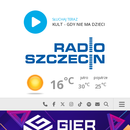
SŁUCHAJ TERAZ
KULT - GDY NIE MA DZIECI
°C
jutro
pojutrze
16
°C
°C
30
25
Najlepiej po prostu do nas zadzwoń
Odwiedź nas na Facebook-u
Odwiedź nas na X
Odwiedź nas na Instagram-ie
Odwiedź nas na TikTok-u
Szukaj nas na Spotify
Wyślij do nas w
Szukaj