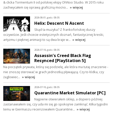
& clicka Tormentum II od polskiej ekipy OhNoo Studio. W 2015 roku
zachwycałem się oprawą graficzną mocno…
» więcej
2026-08-01, godz. 08:05
Helix: Descent N Ascent
Skąd ta muzyka? Z frankofońskiej duszy
oczywiście. Jeśli chcecie estetycznych doznań, fantastycznej kreski,
artyzmu i pięknej animacji to są dwa kraje w…
» więcej
2026-07-18, godz. 08:05
Assassin’s Creed Black Flag
Resynced [PlayStation 5]
Na początek prywata, którą się podzielę, ale która ma tutaj znaczenie -
nie znoszę sterować w grach jednostką pływającą. Czy to łódka, czy
żaglowiec…
» więcej
2026-07-18, godz. 08:05
Quarantine Market Simulator [PC]
Najpierw otwierałem sklep, a dopiero później
zastanawiałem się, czy uda mi się go spokojnie zamknąć. Kilka tygodni
temu w Giermaszu recenzowałem Quarantine…
» więcej