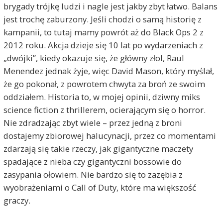
brygady trójkę ludzi i nagle jest jakby zbyt łatwo. Balans
jest trochę zaburzony. Jeśli chodzi o samą historię z
kampanii, to tutaj mamy powrót aż do Black Ops 2 z
2012 roku. Akcja dzieje się 10 lat po wydarzeniach z
„dwójki”, kiedy okazuje się, że główny złol, Raul
Menendez jednak żyje, więc David Mason, który myślał,
że go pokonał, z powrotem chwyta za broń ze swoim
oddziałem. Historia to, w mojej opinii, dziwny miks
science fiction z thrillerem, ocierającym się o horror.
Nie zdradzając zbyt wiele – przez jedną z broni
dostajemy zbiorowej halucynacji, przez co momentami
zdarzają się takie rzeczy, jak gigantyczne maczety
spadające z nieba czy gigantyczni bossowie do
zasypania ołowiem. Nie bardzo się to zazębia z
wyobrażeniami o Call of Duty, które ma większość
graczy.