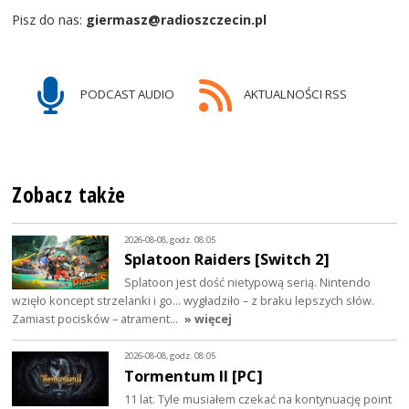
Pisz do nas:
giermasz@radioszczecin.pl
PODCAST AUDIO
AKTUALNOŚCI RSS
Zobacz także
2026-08-08, godz. 08:05
Splatoon Raiders [Switch 2]
Splatoon jest dość nietypową serią. Nintendo
wzięło koncept strzelanki i go… wygładziło – z braku lepszych słów.
Zamiast pocisków – atrament…
» więcej
2026-08-08, godz. 08:05
Tormentum II [PC]
11 lat. Tyle musiałem czekać na kontynuację point