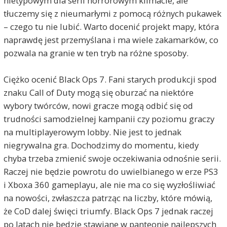
nietypowym dla serii horrorowym klimacie, ale
tłuczemy się z nieumarłymi z pomocą różnych pukawek
– czego tu nie lubić. Warto docenić projekt mapy, która
naprawdę jest przemyślana i ma wiele zakamarków, co
pozwala na granie w ten tryb na różne sposoby.
Ciężko ocenić Black Ops 7. Fani starych produkcji spod
znaku Call of Duty mogą się oburzać na niektóre
wybory twórców, nowi gracze mogą odbić się od
trudności samodzielnej kampanii czy poziomu graczy
na multiplayerowym lobby. Nie jest to jednak
niegrywalna gra. Dochodzimy do momentu, kiedy
chyba trzeba zmienić swoje oczekiwania odnośnie serii.
Raczej nie będzie powrotu do uwielbianego w erze PS3
i Xboxa 360 gameplayu, ale nie ma co się wyzłośliwiać
na nowości, zwłaszcza patrząc na liczby, które mówią,
że CoD dalej święci triumfy. Black Ops 7 jednak raczej
po latach nie będzie stawiane w panteonie najlepszych