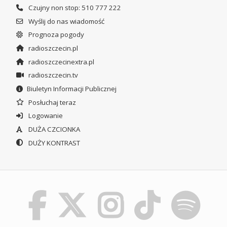
Czujny non stop: 510 777 222
Wyślij do nas wiadomość
Prognoza pogody
radioszczecin.pl
radioszczecinextra.pl
radioszczecin.tv
Biuletyn Informacji Publicznej
Posłuchaj teraz
Logowanie
DUŻA CZCIONKA
DUŻY KONTRAST