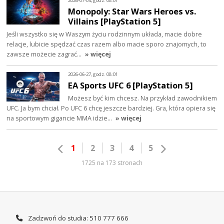
2026-07-04, godz. 08:01
Monopoly: Star Wars Heroes vs.
Villains [PlayStation 5]
Jeśli wszystko się w Waszym życiu rodzinnym układa, macie dobre
relacje, lubicie spędzać czas razem albo macie sporo znajomych, to
zawsze możecie zagrać…
» więcej
2026-06-27, godz. 08:01
EA Sports UFC 6 [PlayStation 5]
Możesz być kim chcesz. Na przykład zawodnikiem
UFC. Ja bym chciał. Po UFC 6 chcę jeszcze bardziej. Gra, która opiera się
na sportowym gigancie MMA idzie…
» więcej
1
2
3
4
5
1725 na 173 stronach
Zadzwoń do studia: 510 777 666