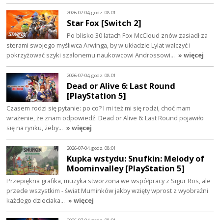
2026-07-04, godz. 08:01
Star Fox [Switch 2]
Po blisko 30 latach Fox McCloud znów zasiadł za
sterami swojego myśliwca Arwinga, by w układzie Lylat walczyć i
pokrzyżować szyki szalonemu naukowcowi Androssowi…
» więcej
2026-07-04, godz. 08:01
Dead or Alive 6: Last Round
[PlayStation 5]
Czasem rodzi się pytanie: po co? I mi też mi się rodzi, choć mam
wrażenie, że znam odpowiedź. Dead or Alive 6: Last Round pojawiło
się na rynku, żeby…
» więcej
2026-07-04, godz. 08:01
Kupka wstydu: Snufkin: Melody of
Moominvalley [PlayStation 5]
Przepiękna grafika, muzyka stworzona we współpracy z Sigur Ros, ale
przede wszystkim - świat Muminków jakby wzięty wprost z wyobraźni
każdego dzieciaka…
» więcej