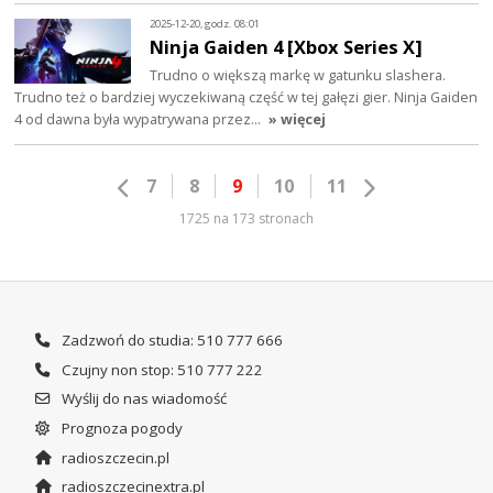
2025-12-20, godz. 08:01
Ninja Gaiden 4 [Xbox Series X]
Trudno o większą markę w gatunku slashera.
Trudno też o bardziej wyczekiwaną część w tej gałęzi gier. Ninja Gaiden
4 od dawna była wypatrywana przez…
» więcej
7
8
9
10
11
1725 na 173 stronach
Zadzwoń do studia: 510 777 666
Czujny non stop: 510 777 222
Wyślij do nas wiadomość
Prognoza pogody
radioszczecin.pl
radioszczecinextra.pl