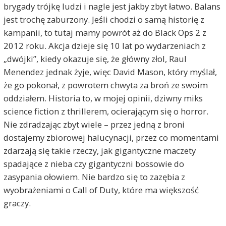
brygady trójkę ludzi i nagle jest jakby zbyt łatwo. Balans
jest trochę zaburzony. Jeśli chodzi o samą historię z
kampanii, to tutaj mamy powrót aż do Black Ops 2 z
2012 roku. Akcja dzieje się 10 lat po wydarzeniach z
„dwójki”, kiedy okazuje się, że główny złol, Raul
Menendez jednak żyje, więc David Mason, który myślał,
że go pokonał, z powrotem chwyta za broń ze swoim
oddziałem. Historia to, w mojej opinii, dziwny miks
science fiction z thrillerem, ocierającym się o horror.
Nie zdradzając zbyt wiele – przez jedną z broni
dostajemy zbiorowej halucynacji, przez co momentami
zdarzają się takie rzeczy, jak gigantyczne maczety
spadające z nieba czy gigantyczni bossowie do
zasypania ołowiem. Nie bardzo się to zazębia z
wyobrażeniami o Call of Duty, które ma większość
graczy.