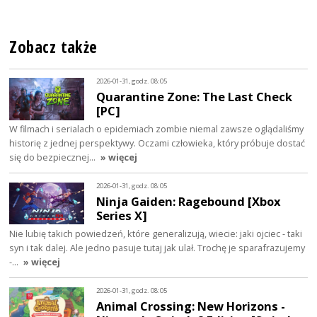
Zobacz także
2026-01-31, godz. 08:05
Quarantine Zone: The Last Check
[PC]
W filmach i serialach o epidemiach zombie niemal zawsze oglądaliśmy
historię z jednej perspektywy. Oczami człowieka, który próbuje dostać
się do bezpiecznej…
» więcej
2026-01-31, godz. 08:05
Ninja Gaiden: Ragebound [Xbox
Series X]
Nie lubię takich powiedzeń, które generalizują, wiecie: jaki ojciec - taki
syn i tak dalej. Ale jedno pasuje tutaj jak ulał. Trochę je sparafrazujemy
-…
» więcej
2026-01-31, godz. 08:05
Animal Crossing: New Horizons -