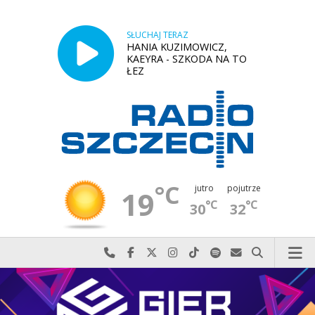
SŁUCHAJ TERAZ
HANIA KUZIMOWICZ,
KAEYRA - SZKODA NA TO
ŁEZ
°C
jutro
pojutrze
19
°C
°C
30
32
Najlepiej po prostu do nas zadzwoń
Odwiedź nas na Facebook-u
Odwiedź nas na X
Odwiedź nas na Instagram-ie
Odwiedź nas na TikTok-u
Szukaj nas na Spotify
Wyślij do nas w
Szukaj