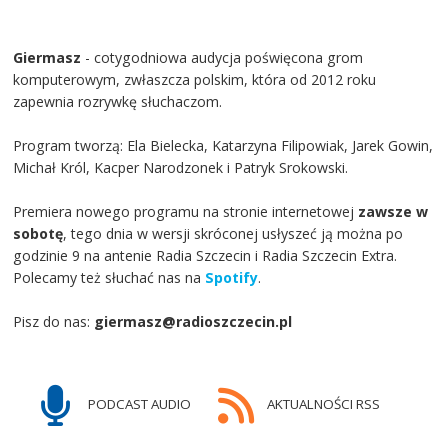
Giermasz
- cotygodniowa audycja poświęcona grom
komputerowym, zwłaszcza polskim, która od 2012 roku
zapewnia rozrywkę słuchaczom.
Program tworzą: Ela Bielecka, Katarzyna Filipowiak, Jarek Gowin,
Michał Król, Kacper Narodzonek i Patryk Srokowski.
Premiera nowego programu na stronie internetowej
zawsze w
sobotę
, tego dnia w wersji skróconej usłyszeć ją można po
godzinie 9 na antenie Radia Szczecin i Radia Szczecin Extra.
Polecamy też słuchać nas na
Spotify
.
Pisz do nas:
giermasz@radioszczecin.pl
PODCAST AUDIO
AKTUALNOŚCI RSS