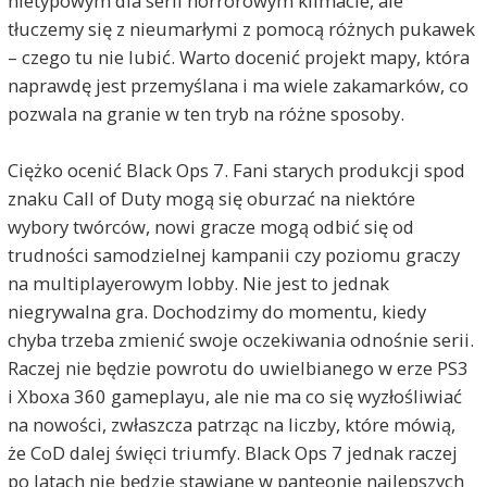
nietypowym dla serii horrorowym klimacie, ale
tłuczemy się z nieumarłymi z pomocą różnych pukawek
– czego tu nie lubić. Warto docenić projekt mapy, która
naprawdę jest przemyślana i ma wiele zakamarków, co
pozwala na granie w ten tryb na różne sposoby.
Ciężko ocenić Black Ops 7. Fani starych produkcji spod
znaku Call of Duty mogą się oburzać na niektóre
wybory twórców, nowi gracze mogą odbić się od
trudności samodzielnej kampanii czy poziomu graczy
na multiplayerowym lobby. Nie jest to jednak
niegrywalna gra. Dochodzimy do momentu, kiedy
chyba trzeba zmienić swoje oczekiwania odnośnie serii.
Raczej nie będzie powrotu do uwielbianego w erze PS3
i Xboxa 360 gameplayu, ale nie ma co się wyzłośliwiać
na nowości, zwłaszcza patrząc na liczby, które mówią,
że CoD dalej święci triumfy. Black Ops 7 jednak raczej
po latach nie będzie stawiane w panteonie najlepszych