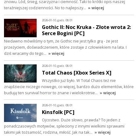
znowu. Lód, śnieg, szarzyzna i ciemność. Taki to krótki opis naszej
teraźniejszej codzienności. No to najlepszy…
» więcej
2026-01-10, godz. 08:01
Gothic II: Noc Kruka - Złote wrota 2:
Serce Bogini [PC]
Niedawno mówiliśmy o tym, że Gothic nie jest tylko grą - że jest
przeżyciem, doświadczeniem, które zostaje z człowiekiem na lata. I
dziś wracamy do tego…
» więcej
2026-01-10, godz. 08:01
Total Chaos [Xbox Series X]
Wszystko już było. W Total Chaos też nie
znajdziecie niczego nowego, co więcej, bardzo dużo elementów, które
budują ten survival horror to znane i wielokrotnie…
» więcej
2026-01-10, godz. 08:01
Kinsfolk [PC]
Ojcostwo. Duże słowo, prawda? To jeden z
ponadczasowych motywów, spleciony z innymi wielkimi sprawami
takimi jak tożsamość, rodzina, miłość. Jak na tak…
» więcej