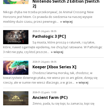
Nintendo Switch 2 Edition [Switch
2]
Nikogo chyba nie trzeba przekonywać, że Animal Crossing: New
Horizons jest hitem. Co prawda do siedzenia na naszej wyspie
mieliśmy dużo czasu, przez pewnego…
» więcej
2026-01-24, godz. 08:05
Pathologic 3 [PC]
Są miasta, które proszą o ratunek, i są takie,
które, nawet ogarnięte epidemią, nie chcą być ratowane. W Pathologic
3 nikt nie pyta, czy ktoś jeszcze…
» więcej
2026-01-24, godz. 08:05
Keeper [Xbox Series X]
Chodzisz latarnią morską, tak, chodzisz, w
towarzystwie dziwnego ptaka, nie wiesz po co ani gdzie, dzieją się
rzeczy, ale w sumie nie wiesz dlaczego, a w grze…
» więcej
2026-01-22, godz. 13:00
Ancient Farm (PC)
Zimno, pada, tu się topi, tu zamarza, topi się